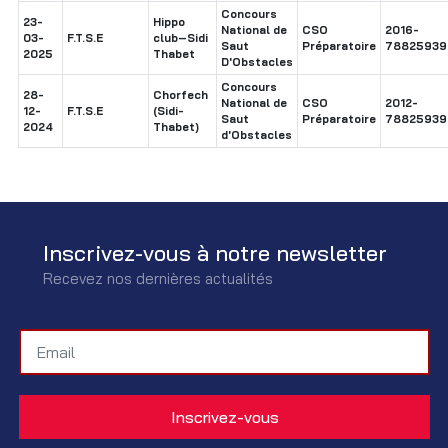
Concours
23-
Hippo
National de
CSO
2016-
03-
F.T.S.E
club–Sidi
Saut
Préparatoire
78825939
2025
Thabet
D'Obstacles
Concours
28-
Chorfech
National de
CSO
2012-
12-
F.T.S.E
(Sidi-
Saut
Préparatoire
78825939
2024
Thabet)
d'Obstacles
Inscrivez-vous à notre newsletter
Recevez nos dernières actualités