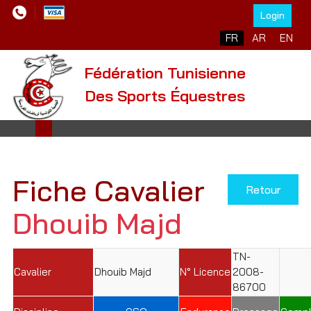
Login
Sélectionnez votre l
FR
AR
EN
Fédération Tunisienne
Des Sports Équestres
Fiche Cavalier
Retour
Dhouib Majd
TN-
Cavalier
Dhouib Majd
N° Licence
2008-
86700