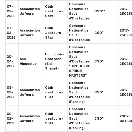
Concours
07-
Club
Association
National de
2017-
02-
Jaafoura -
CSO**
Jafoura
Saut
25025
2026
Sfax
d'Obstacles
Concours
07-
Club
Association
National de
2017-
02-
Jaafoura -
CSO*
Jafoura
Saut
25025
2026
Sfax
d'Obstacles
Concours
National de
Hippoclub -
20-
Saut
Ass.
Chorfech
2017-
04-
d'Obstacles
CSO*
Hippoclub
(Sidi-
25025
2025
"HIPPOCLUB
Thabet)
SPRING
MASTERS"
Concours
09-
Club
National de
Association
2017-
02-
Jaafoura -
Saut
CSO*
Jafoura
25025
2025
SFAX
d'Obstacles
(Ranking)
Concours
09-
Club
National de
Association
2007-
02-
Jaafoura -
Saut
CSO*
Jafoura
98110
2025
SFAX
d'Obstacles
(Ranking)