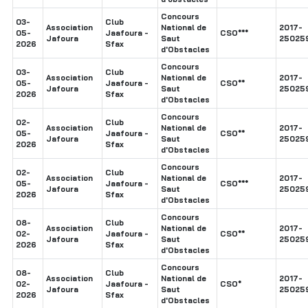
Concours
03-
Club
Association
National de
2017-
05-
Jaafoura -
CSO***
Jafoura
Saut
25025
2026
Sfax
d'Obstacles
Concours
03-
Club
Association
National de
2017-
05-
Jaafoura -
CSO**
Jafoura
Saut
25025
2026
Sfax
d'Obstacles
Concours
02-
Club
Association
National de
2017-
05-
Jaafoura -
CSO**
Jafoura
Saut
25025
2026
Sfax
d'Obstacles
Concours
02-
Club
Association
National de
2017-
05-
Jaafoura -
CSO***
Jafoura
Saut
25025
2026
Sfax
d'Obstacles
Concours
08-
Club
Association
National de
2017-
02-
Jaafoura -
CSO**
Jafoura
Saut
25025
2026
Sfax
d'Obstacles
Concours
08-
Club
Association
National de
2017-
02-
Jaafoura -
CSO*
Jafoura
Saut
25025
2026
Sfax
d'Obstacles