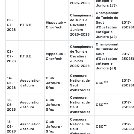
catégorie
2025-2026
Juniors (J3)
Championnat
Championnat
de Tunisie de
02-
de Tunisie
Hippoclub –
Saut
2017-
07-
F.T.S.E
Cavaliers
Chorfech
d'Obstacles
25025
2026
Juniors
catégorie
2025-2026
Juniors (J2)
Championnat
Championnat
de Tunisie de
02-
de Tunisie
Hippoclub –
Saut
2017-
07-
F.T.S.E
Cavaliers
Chorfech
d'Obstacles
25025
2026
Juniors
catégorie
2025-2026
Juniors (J1)
Concours
14-
Club
Association
National de
2017-
06-
Jafoura -
CSO***
Jafoura
Saut
25025
2026
Sfax
d'obstacles
Concours
13-
Club
Association
National de
2017-
06-
Jafoura -
CSO***
Jafoura
Saut
25025
2026
Sfax
d'obstacles
Concours
13-
Club
Association
National de
2017-
06-
Jafoura -
CSO**
Jafoura
Saut
25025
2026
Sfax
d'obstacles