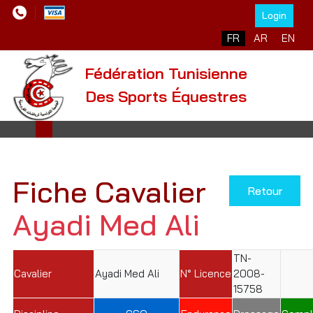
Login
Sélectionnez votre l
FR
AR
EN
Fédération Tunisienne
Des Sports Équestres
Fiche Cavalier
Retour
Ayadi Med Ali
TN-
Cavalier
Ayadi Med Ali
N° Licence
2008-
15758