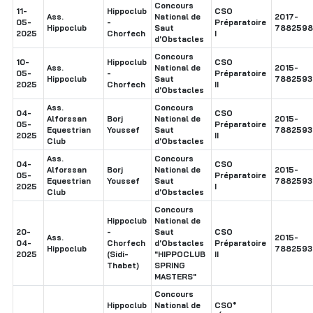
Concours
11-
Hippoclub
CSO
Ass.
National de
2017-
05-
-
Préparatoire
Hippoclub
Saut
7882598
2025
Chorfech
I
d'Obstacles
Concours
10-
Hippoclub
CSO
Ass.
National de
2015-
05-
-
Préparatoire
Hippoclub
Saut
7882593
2025
Chorfech
II
d'Obstacles
Ass.
Concours
04-
CSO
Alforssan
Borj
National de
2015-
05-
Préparatoire
Equestrian
Youssef
Saut
7882593
2025
II
Club
d'Obstacles
Ass.
Concours
04-
CSO
Alforssan
Borj
National de
2015-
05-
Préparatoire
Equestrian
Youssef
Saut
7882593
2025
I
Club
d'Obstacles
Concours
Hippoclub
National de
20-
-
Saut
CSO
Ass.
2015-
04-
Chorfech
d'Obstacles
Préparatoire
Hippoclub
7882593
2025
(Sidi-
"HIPPOCLUB
II
Thabet)
SPRING
MASTERS"
Concours
Hippoclub
National de
CSO*