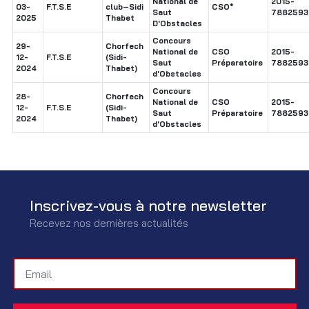
National de
2015-
03-
F.T.S.E
club–Sidi
CSO*
Saut
7882593
2025
Thabet
D'Obstacles
Concours
29-
Chorfech
National de
CSO
2015-
12-
F.T.S.E
(Sidi-
Saut
Préparatoire
7882593
2024
Thabet)
d'Obstacles
Concours
28-
Chorfech
National de
CSO
2015-
12-
F.T.S.E
(Sidi-
Saut
Préparatoire
7882593
2024
Thabet)
d'Obstacles
Inscrivez-vous à notre newsletter
Recevez nos dernières actualités