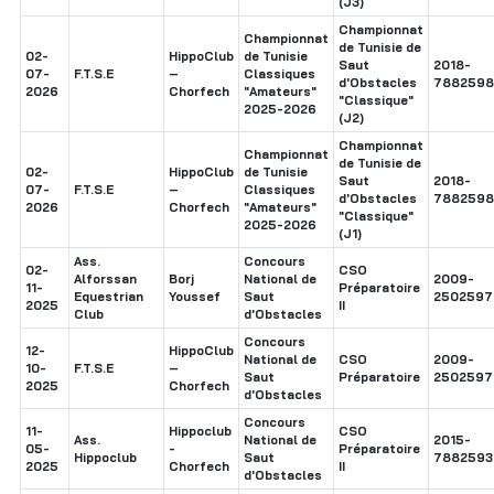
(J3)
Championnat
Championnat
de Tunisie de
02-
HippoClub
de Tunisie
Saut
2018-
07-
F.T.S.E
–
Classiques
d'Obstacles
7882598
2026
Chorfech
"Amateurs"
"Classique"
2025-2026
(J2)
Championnat
Championnat
de Tunisie de
02-
HippoClub
de Tunisie
Saut
2018-
07-
F.T.S.E
–
Classiques
d'Obstacles
7882598
2026
Chorfech
"Amateurs"
"Classique"
2025-2026
(J1)
Ass.
Concours
02-
CSO
Alforssan
Borj
National de
2009-
11-
Préparatoire
Equestrian
Youssef
Saut
2502597
2025
II
Club
d'Obstacles
Concours
12-
HippoClub
National de
CSO
2009-
10-
F.T.S.E
–
Saut
Préparatoire
2502597
2025
Chorfech
d'Obstacles
Concours
11-
Hippoclub
CSO
Ass.
National de
2015-
05-
-
Préparatoire
Hippoclub
Saut
7882593
2025
Chorfech
II
d'Obstacles