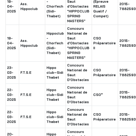
19-
-
Saut
(Épreuve
Ass.
2015-
04-
Chorfech
d'Obstacles
RELAIS
Hippoclub
7882593
2025
(Sidi-
"HIPPOCLUB
Qualif /
Thabet)
SPRING
Compet)
MASTERS"
Concours
Hippoclub
National de
19-
-
Saut
CSO
Ass.
2015-
04-
Chorfech
d'Obstacles
Préparatoire
Hippoclub
7882593
2025
(Sidi-
"HIPPOCLUB
II
Thabet)
SPRING
MASTERS"
Concours
23-
Hippo
National de
CSO
2015-
03-
F.T.S.E
club–Sidi
Saut
Préparatoire
7882593
2025
Thabet
D'Obstacles
Concours
22-
Hippo
National de
2015-
03-
F.T.S.E
club–Sidi
CSO*
Saut
7882593
2025
Thabet
D'Obstacles
Concours
22-
Hippo
National de
CSO
2015-
03-
F.T.S.E
club–Sidi
Saut
Préparatoire
7882593
2025
Thabet
D'Obstacles
Concours
20-
Hippo