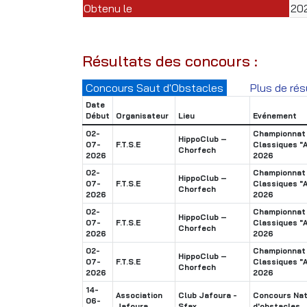
Obtenu le
20
Résultats des concours :
Concours Saut d'Obstacles
Plus de rés
Date
Début
Organisateur
Lieu
Evénement
02-
Championnat 
HippoClub –
07-
F.T.S.E
Classiques "
Chorfech
2026
2026
02-
Championnat 
HippoClub –
07-
F.T.S.E
Classiques "
Chorfech
2026
2026
02-
Championnat 
HippoClub –
07-
F.T.S.E
Classiques "
Chorfech
2026
2026
02-
Championnat 
HippoClub –
07-
F.T.S.E
Classiques "
Chorfech
2026
2026
14-
Association
Club Jafoura -
Concours Nat
06-
Jafoura
Sfax
d'obstacles