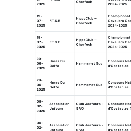
Chorfech
2025
2024-2025
19-
Championnat 
HippoClub –
07-
F.T.S.E
Cavaliers Ca
Chorfech
2025
2024-2025
19-
Championnat 
HippoClub –
07-
F.T.S.E
Cavaliers Ca
Chorfech
2025
2024-2025
29-
Haras Du
Concours Nat
06-
Hammamet Sud
Golfe
d'Obstacles
2025
29-
Haras Du
Concours Nat
06-
Hammamet Sud
Golfe
d'Obstacles
2025
09-
Association
Club Jaafoura -
Concours Nat
02-
Jafoura
SFAX
d'Obstacles (
2025
09-
Association
Club Jaafoura -
Concours Nat
02-
Jafoura
SFAX
d'Obstacles (