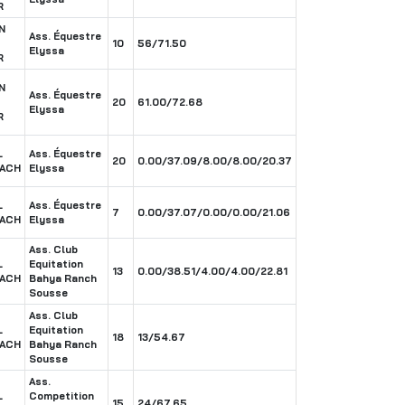
R
N
Ass. Équestre
10
56/71.50
Elyssa
R
N
Ass. Équestre
20
61.00/72.68
Elyssa
R
L
Ass. Équestre
20
0.00/37.09/8.00/8.00/20.37
ACH
Elyssa
L
Ass. Équestre
7
0.00/37.07/0.00/0.00/21.06
ACH
Elyssa
Ass. Club
L
Equitation
13
0.00/38.51/4.00/4.00/22.81
ACH
Bahya Ranch
Sousse
Ass. Club
L
Equitation
18
13/54.67
ACH
Bahya Ranch
Sousse
Ass.
L
Competition
15
24/67.65