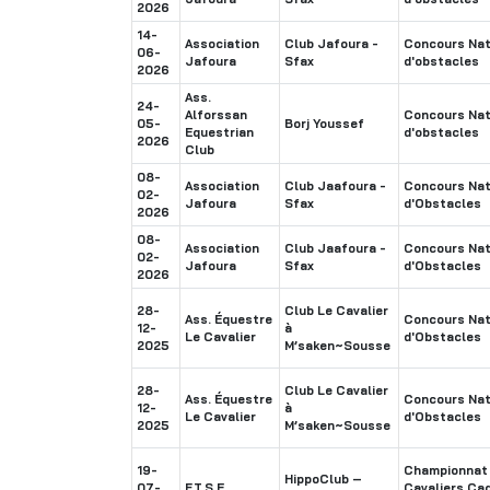
2026
14-
Association
Club Jafoura -
Concours Nat
06-
Jafoura
Sfax
d'obstacles
2026
Ass.
24-
Alforssan
Concours Nat
05-
Borj Youssef
Equestrian
d'obstacles
2026
Club
08-
Association
Club Jaafoura -
Concours Nat
02-
Jafoura
Sfax
d'Obstacles
2026
08-
Association
Club Jaafoura -
Concours Nat
02-
Jafoura
Sfax
d'Obstacles
2026
28-
Club Le Cavalier
Ass. Équestre
Concours Nat
12-
à
Le Cavalier
d'Obstacles
2025
M’saken~Sousse
28-
Club Le Cavalier
Ass. Équestre
Concours Nat
12-
à
Le Cavalier
d'Obstacles
2025
M’saken~Sousse
19-
Championnat 
HippoClub –
07-
F.T.S.E
Cavaliers Ca