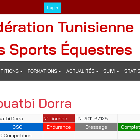
Login
dération Tunisienne
s Sports Équestres
TITIONS
FORMATIONS
ACTUALITÉS
SUIVI
STATI
ouatbi Dorra
atbi Dorra
N° Licence
TN-2011-67126
CSO
Endurance
Dressage
Comple
O Compétition