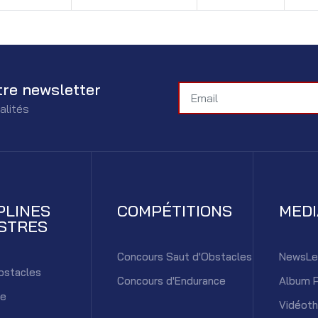
tre newsletter
alités
PLINES
COMPÉTITIONS
MED
STRES
Concours Saut d'Obstacles
NewsLe
bstacles
Concours d'Endurance
Album 
ce
Vidéot