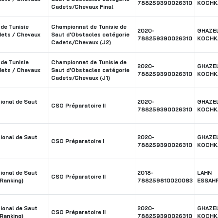
788259390026310
KOCHK
Cadets/Chevaux Final
de Tunisie
Championnat de Tunisie de
2020-
GHAZE
dets / Chevaux
Saut d'Obstacles catégorie
788259390026310
KOCHK
Cadets/Chevaux (J2)
de Tunisie
Championnat de Tunisie de
2020-
GHAZE
dets / Chevaux
Saut d'Obstacles catégorie
788259390026310
KOCHK
Cadets/Chevaux (J1)
ional de Saut
2020-
GHAZE
CSO Préparatoire II
788259390026310
KOCHK
ional de Saut
2020-
GHAZE
CSO Préparatoire I
788259390026310
KOCHK
ional de Saut
2018-
LAHN
CSO Préparatoire II
Ranking)
788259810020083
ESSAH
ional de Saut
2020-
GHAZE
CSO Préparatoire II
Ranking)
788259390026310
KOCHK