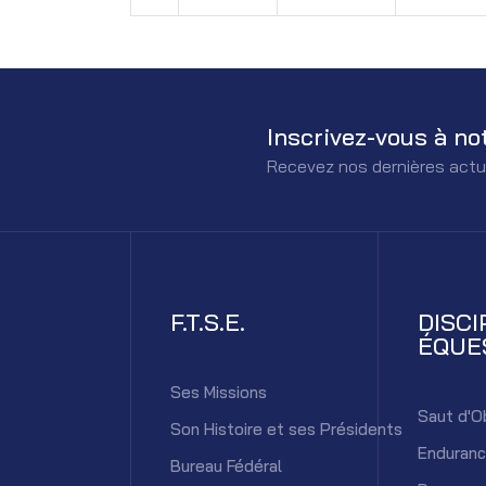
Inscrivez-vous à no
Recevez nos dernières actu
F.T.S.E.
DISCI
ÉQUE
Ses Missions
Saut d'O
Son Histoire et ses Présidents
Enduran
Bureau Fédéral