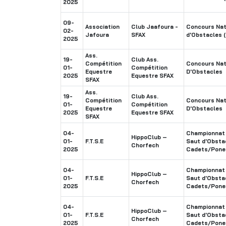
2025
09-
Association
Club Jaafoura -
Concours Nat
02-
Jafoura
SFAX
d'Obstacles (
2025
Ass.
19-
Club Ass.
Compétition
Concours Nat
01-
Compétition
Equestre
D'Obstacles
2025
Equestre SFAX
SFAX
Ass.
19-
Club Ass.
Compétition
Concours Nat
01-
Compétition
Equestre
D'Obstacles
2025
Equestre SFAX
SFAX
04-
Championnat 
HippoClub –
01-
F.T.S.E
Saut d'Obsta
Chorfech
2025
Cadets/Pone
04-
Championnat 
HippoClub –
01-
F.T.S.E
Saut d'Obsta
Chorfech
2025
Cadets/Pone
04-
Championnat 
HippoClub –
01-
F.T.S.E
Saut d'Obsta
Chorfech
2025
Cadets/Pone