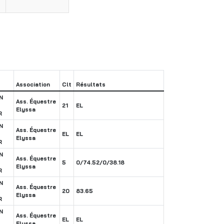
Association
Clt
Résultats
N
Ass. Équestre
21
EL
Elyssa
R
N
Ass. Équestre
EL
EL
Elyssa
R
N
Ass. Équestre
5
0/74.52/0/38.18
Elyssa
R
N
Ass. Équestre
20
83.65
Elyssa
R
N
Ass. Équestre
EL
EL
Elyssa