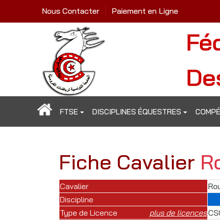
Nous Contacter
Paiement en Ligne
Fé
De
FTSE
DISCIPLINES ÉQUESTRES
COMPÉ
Fiche Cavalier
R
Cavalier
Rou
Discipline
Type de Licence
plus de licences
CS