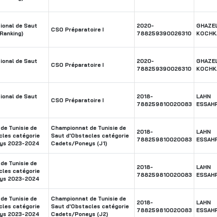
ional de Saut
2020-
GHAZE
CSO Préparatoire I
Ranking)
788259390026310
KOCHK
ional de Saut
2020-
GHAZE
CSO Préparatoire I
788259390026310
KOCHK
ional de Saut
2018-
LAHN
CSO Préparatoire I
788259810020083
ESSAH
de Tunisie de
Championnat de Tunisie de
2018-
LAHN
cles catégorie
Saut d'Obstacles catégorie
788259810020083
ESSAH
ys 2023-2024
Cadets/Poneys (J1)
de Tunisie de
2018-
LAHN
cles catégorie
788259810020083
ESSAH
ys 2023-2024
de Tunisie de
Championnat de Tunisie de
2018-
LAHN
cles catégorie
Saut d'Obstacles catégorie
788259810020083
ESSAH
ys 2023-2024
Cadets/Poneys (J2)