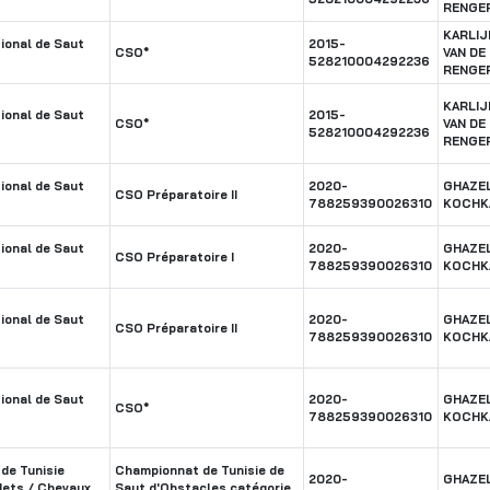
RENGE
KARLIJ
ional de Saut
2015-
CSO*
VAN DE
528210004292236
RENGE
KARLIJ
ional de Saut
2015-
CSO*
VAN DE
528210004292236
RENGE
ional de Saut
2020-
GHAZE
CSO Préparatoire II
788259390026310
KOCHK
ional de Saut
2020-
GHAZE
CSO Préparatoire I
788259390026310
KOCHK
ional de Saut
2020-
GHAZE
CSO Préparatoire II
788259390026310
KOCHK
ional de Saut
2020-
GHAZE
CSO*
788259390026310
KOCHK
de Tunisie
Championnat de Tunisie de
2020-
GHAZE
dets / Chevaux
Saut d'Obstacles catégorie