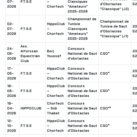
07-
F.T.S.E
–
Classiques
d'Obstacles
52
2026
Chorfech
"Amateurs"
"Classique" (J2)
2025-2026
Championnat de
Championnat de
02-
HippoClub
Tunisie
Tunisie de Saut
20
07-
F.T.S.E
–
Classiques
d'Obstacles
52
2026
Chorfech
"Amateurs"
"Classique" (J1)
2025-2026
Ass.
24-
Concours
Alforssan
Borj
20
05-
National de Saut
CSO*
Equestrian
Youssef
52
2026
d'obstacles
Club
17-
HippoClub
Concours
20
05-
F.T.S.E
–
National de Saut
CSO*
52
2026
Chorfech
d'Obstacles
16-
HippoClub
Concours
20
05-
F.T.S.E
–
National de Saut
CSO*
52
2026
Chorfech
d'Obstacles
19-
Chorfech
Concours
20
04-
HIPPOCLUB
– Sidi
National de Saut
CSO**
52
2026
Thabet
d'Obstacles
12-
HippoClub
Concours
20
10-
F.T.S.E
–
National de Saut
CSO*
52
2025
Chorfech
d'Obstacles