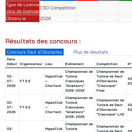
Type de Licence
CSO Compétition
plus de licences
Obtenu le
2026
Résultats des concours :
Concours Saut d'Obstacles
Plus de résultats
Date
Début
Organisateur
Lieu
Evénement
Compétition
N°
Championnat de
Championnat de
02-
HippoClub
Tunisie
Tunisie de Saut
20
07-
F.T.S.E
–
Classiques
d'Obstacles
52
2026
Chorfech
"Amateurs"
"Classique"
2025-2026
Final
Championnat de
Championnat de
02-
HippoClub
Tunisie
Tunisie de Saut
20
07-
F.T.S.E
–
Classiques
d'Obstacles
52
2026
Chorfech
"Amateurs"
"Classique" (J3)
2025-2026
Championnat de
Championnat de
02-
HippoClub
Tunisie
Tunisie de Saut
20