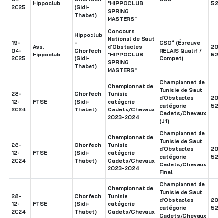
Hippoclub
"HIPPOCLUB
52
2025
(Sidi-
SPRING
Thabet)
MASTERS"
Concours
Hippoclub
National de Saut
19-
-
CSO* (Épreuve
Ass.
d'Obstacles
20
04-
Chorfech
RELAIS Qualif /
Hippoclub
"HIPPOCLUB
52
2025
(Sidi-
Compet)
SPRING
Thabet)
MASTERS"
Championnat de
Championnat de
Tunisie de Saut
28-
Chorfech
Tunisie
d'Obstacles
20
12-
FTSE
(Sidi-
catégorie
catégorie
52
2024
Thabet)
Cadets/Chevaux
Cadets/Chevaux
2023-2024
(J1)
Championnat de
Championnat de
Tunisie de Saut
28-
Chorfech
Tunisie
d'Obstacles
20
12-
FTSE
(Sidi-
catégorie
catégorie
52
2024
Thabet)
Cadets/Chevaux
Cadets/Chevaux
2023-2024
Final
Championnat de
Championnat de
Tunisie de Saut
28-
Chorfech
Tunisie
d'Obstacles
20
12-
FTSE
(Sidi-
catégorie
catégorie
52
2024
Thabet)
Cadets/Chevaux
Cadets/Chevaux