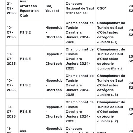
Ass.
21-
Concours
Alforssan
Borj
20
09-
National de Saut
CSO*
Equestrian
Youssef
52
2025
d'Obstacles
Club
Championnat de
Championnat de
10-
Hippoclub
Tunisie
Tunisie de Saut
20
07-
F.T.S.E
-
Cavaliers
d'Obstacles
52
2025
Chorfech
Juniors 2024-
catégorie
2025
Juniors (J1)
Championnat de
Championnat de
10-
Hippoclub
Tunisie
Tunisie de Saut
20
07-
F.T.S.E
-
Cavaliers
d'Obstacles
52
2025
Chorfech
Juniors 2024-
catégorie
2025
Juniors (Final)
Championnat de
Championnat de
10-
Hippoclub
Tunisie
Tunisie de Saut
20
07-
F.T.S.E
-
Cavaliers
d'Obstacles
52
2025
Chorfech
Juniors 2024-
catégorie
2025
Juniors (J3)
Championnat de
Championnat de
10-
Hippoclub
Tunisie
Tunisie de Saut
20
07-
F.T.S.E
-
Cavaliers
d'Obstacles
52
2025
Chorfech
Juniors 2024-
catégorie
2025
Juniors (J2)
11-
Hippoclub
Concours
Ass.
20