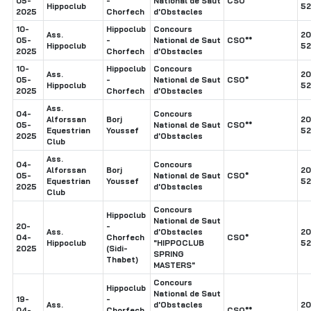
05-
-
National de Saut
CSO*
Hippoclub
52
2025
Chorfech
d'Obstacles
10-
Hippoclub
Concours
Ass.
20
05-
-
National de Saut
CSO**
Hippoclub
52
2025
Chorfech
d'Obstacles
10-
Hippoclub
Concours
Ass.
20
05-
-
National de Saut
CSO*
Hippoclub
52
2025
Chorfech
d'Obstacles
Ass.
04-
Concours
Alforssan
Borj
20
05-
National de Saut
CSO**
Equestrian
Youssef
52
2025
d'Obstacles
Club
Ass.
04-
Concours
Alforssan
Borj
20
05-
National de Saut
CSO*
Equestrian
Youssef
52
2025
d'Obstacles
Club
Concours
Hippoclub
National de Saut
20-
-
Ass.
d'Obstacles
20
04-
Chorfech
CSO*
Hippoclub
"HIPPOCLUB
52
2025
(Sidi-
SPRING
Thabet)
MASTERS"
Concours
Hippoclub
National de Saut
19-
-
Ass.
d'Obstacles
20
04-
Chorfech
CSO**