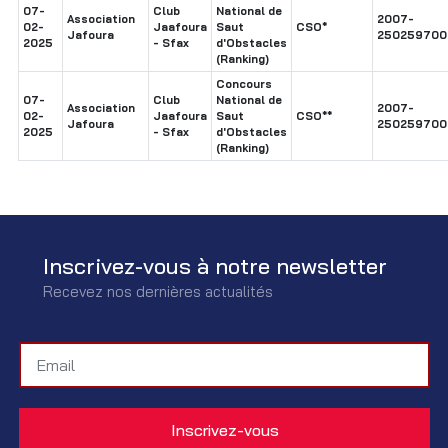
07-
Club
National de
Association
2007-
02-
Jaafoura
Saut
CSO*
Jafoura
250259700
2025
- Sfax
d'Obstacles
(Ranking)
Concours
07-
Club
National de
Association
2007-
02-
Jaafoura
Saut
CSO**
Jafoura
250259700
2025
- Sfax
d'Obstacles
(Ranking)
Inscrivez-vous à notre newsletter
Recevez nos dernières actualités