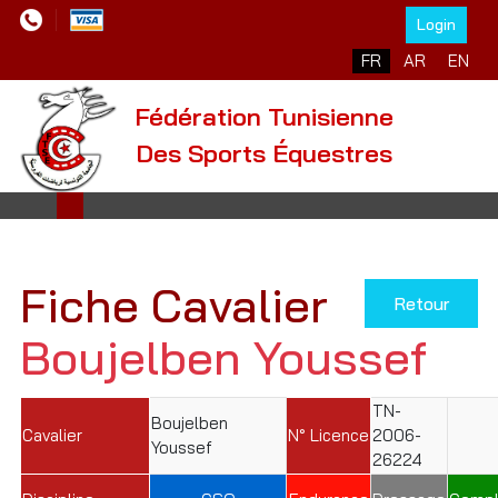
Login
Sélectionnez votre l
FR
AR
EN
Fédération Tunisienne
Des Sports Équestres
Fiche Cavalier
Retour
Boujelben Youssef
TN-
Boujelben
Cavalier
N° Licence
2006-
Youssef
26224