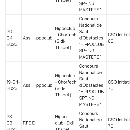
Thabet)
SPRING
MASTERS"
Concours
National de
Hippoclub
20-
Saut
- Chorfech
CSO Initiat
04-
Ass. Hippoclub
d'Obstacles
(Sidi-
60
2025
"HIPPOCLUB
Thabet)
SPRING
MASTERS"
Concours
National de
Hippoclub
Saut
19-04-
- Chorfech
CSO Initiat
Ass. Hippoclub
d'Obstacles
2025
(Sidi-
70
"HIPPOCLUB
Thabet)
SPRING
MASTERS"
Concours
23-
Hippo
National de
CSO Initiat
03-
F.T.S.E
club–Sidi
Saut
70
2025
Thabet