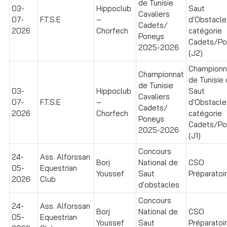
de Tunisie
03-
Hippoclub
Saut
Cavaliers
07-
F.T.S.E
–
d'Obstacle
Cadets/
2026
Chorfech
catégorie
Poneys
Cadets/Po
2025-2026
(J2)
Championn
Championnat
de Tunisie
de Tunisie
03-
Hippoclub
Saut
Cavaliers
07-
F.T.S.E
–
d'Obstacle
Cadets/
2026
Chorfech
catégorie
Poneys
Cadets/Po
2025-2026
(J1)
Concours
24-
Ass. Alforssan
Borj
National de
CSO
05-
Equestrian
Youssef
Saut
Préparatoire
2026
Club
d'obstacles
Concours
24-
Ass. Alforssan
Borj
National de
CSO
05-
Equestrian
Youssef
Saut
Préparatoir