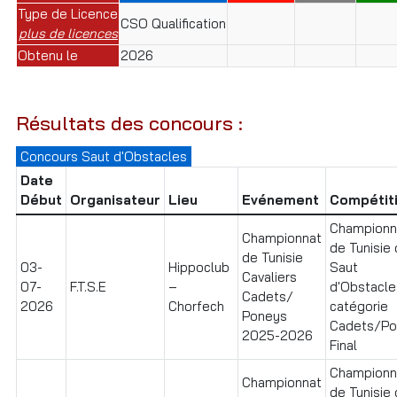
Type de Licence
CSO Qualification
plus de licences
Obtenu le
2026
Résultats des concours :
Concours Saut d'Obstacles
Date
Début
Organisateur
Lieu
Evénement
Compétit
Championn
Championnat
de Tunisie
de Tunisie
03-
Hippoclub
Saut
Cavaliers
07-
F.T.S.E
–
d'Obstacle
Cadets/
2026
Chorfech
catégorie
Poneys
Cadets/Po
2025-2026
Final
Championn
Championnat
de Tunisie