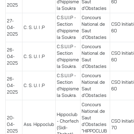
d'hippisme
Saut
60
2025
la Soukra
d'Obstacles
C.S.U.I.P -
Concours
27-
Section
National de
CSO Initiat
04-
C. S. U. I .P
d'hippisme
Saut
60
2025
la Soukra
d'Obstacles
C.S.U.I.P -
Concours
26-
Section
National de
CSO Initiat
04-
C. S. U. I .P
d'hippisme
Saut
60
2025
la Soukra.
d'Obstacles
C.S.U.I.P -
Concours
26-
Section
National de
CSO Initiat
04-
C. S. U. I .P
d'hippisme
Saut
60
2025
la Soukra.
d'Obstacles
Concours
National de
Hippoclub
20-
Saut
- Chorfech
CSO Initiat
04-
Ass. Hippoclub
d'Obstacles
(Sidi-
70
2025
"HIPPOCLUB