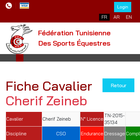
Login
Sélectionnez votre l
FR
AR
EN
Fédération Tunisienne
Des Sports Équestres
Fiche Cavalier
Retour
Cherif Zeineb
TN-2015-
Cavalier
Cherif Zeineb
N° Licence
35134
Discipline
CSO
Endurance
Dressage
Compl