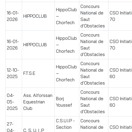
Concours
HippoClub
16-01-
National de
CSO Initiat
HIPPOCLUB
–
2026
Saut
70
Chorfech
d'Obstacles
Concours
HippoClub
16-01-
National de
CSO Initiat
HIPPOCLUB
–
2026
Saut
70
Chorfech
d'Obstacles
Concours
HippoClub
12-10-
National de
CSO Initiat
F.T.S.E
–
2025
Saut
60
Chorfech
d'Obstacles
Concours
04-
Ass. Alforssan
Borj
National de
CSO Initiat
05-
Equestrian
Youssef
Saut
60
2025
Club
d'Obstacles
C.S.U.I.P -
Concours
27-
Section
National de
CSO Initiat
04-
C. S. U. I .P