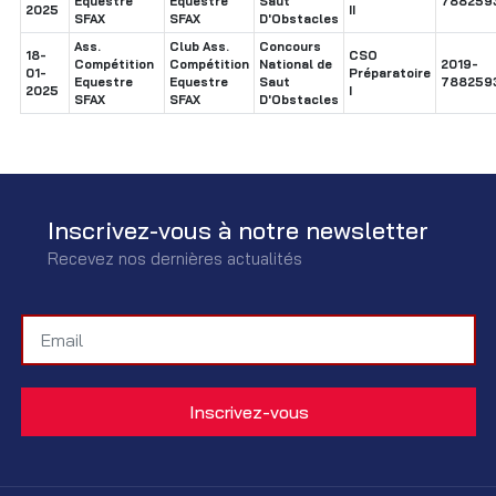
Equestre
Equestre
Saut
788259
2025
II
SFAX
SFAX
D'Obstacles
Ass.
Club Ass.
Concours
18-
CSO
Compétition
Compétition
National de
2019-
01-
Préparatoire
Equestre
Equestre
Saut
788259
2025
I
SFAX
SFAX
D'Obstacles
Inscrivez-vous à notre newsletter
Recevez nos dernières actualités