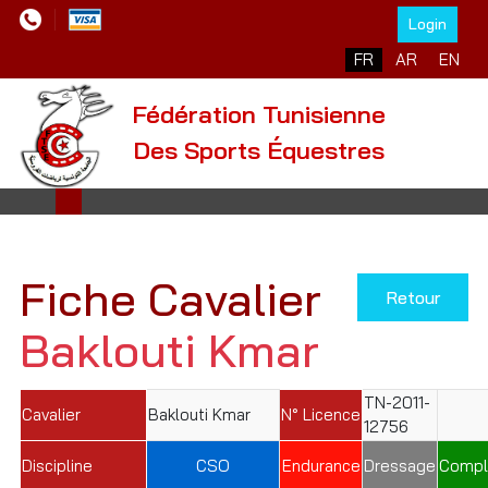
Login
Sélectionnez votre l
FR
AR
EN
Fédération Tunisienne
Des Sports Équestres
Fiche Cavalier
Retour
Baklouti Kmar
TN-2011-
Cavalier
Baklouti Kmar
N° Licence
12756
Discipline
CSO
Endurance
Dressage
Compl