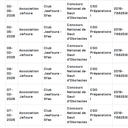
Concours
02-
Club
CSO
Association
National de
2019-
05-
Jaafoura -
Préparatoire
Jafoura
Saut
788259
2026
Sfax
I
d'Obstacles
Concours
02-
Club
CSO
Association
National de
2019-
05-
Jaafoura -
Préparatoire
Jafoura
Saut
788259
2026
Sfax
II
d'Obstacles
Concours
08-
Club
CSO
Association
National de
2019-
02-
Jaafoura -
Préparatoire
Jafoura
Saut
788259
2026
Sfax
I
d'Obstacles
Concours
08-
Club
CSO
Association
National de
2019-
02-
Jaafoura -
Préparatoire
Jafoura
Saut
788259
2026
Sfax
II
d'Obstacles
Concours
07-
Club
CSO
Association
National de
2019-
02-
Jaafoura -
Préparatoire
Jafoura
Saut
788259
2026
Sfax
I
d'Obstacles
Concours
07-
Club
CSO
Association
National de
2019-
02-
Jaafoura -
Préparatoire
Jafoura
Saut
788259
2026
Sfax
II
d'Obstacles