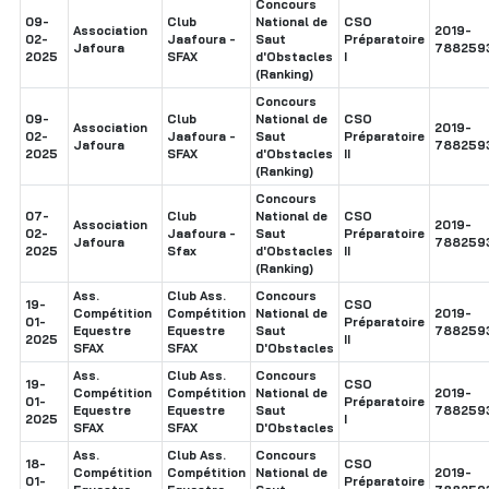
Concours
09-
Club
National de
CSO
Association
2019-
02-
Jaafoura -
Saut
Préparatoire
Jafoura
788259
2025
SFAX
d'Obstacles
I
(Ranking)
Concours
09-
Club
National de
CSO
Association
2019-
02-
Jaafoura -
Saut
Préparatoire
Jafoura
788259
2025
SFAX
d'Obstacles
II
(Ranking)
Concours
07-
Club
National de
CSO
Association
2019-
02-
Jaafoura -
Saut
Préparatoire
Jafoura
788259
2025
Sfax
d'Obstacles
II
(Ranking)
Ass.
Club Ass.
Concours
19-
CSO
Compétition
Compétition
National de
2019-
01-
Préparatoire
Equestre
Equestre
Saut
788259
2025
II
SFAX
SFAX
D'Obstacles
Ass.
Club Ass.
Concours
19-
CSO
Compétition
Compétition
National de
2019-
01-
Préparatoire
Equestre
Equestre
Saut
788259
2025
I
SFAX
SFAX
D'Obstacles
Ass.
Club Ass.
Concours
18-
CSO
Compétition
Compétition
National de
2019-
01-
Préparatoire