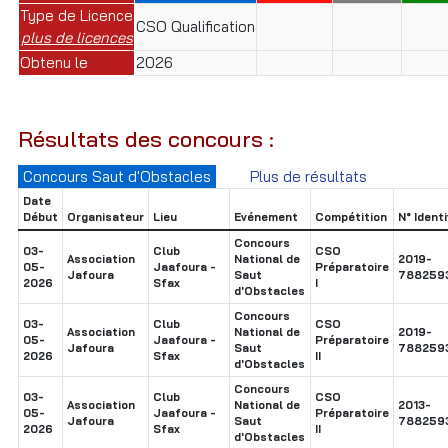
Type de Licence
CSO Qualification
plus de licences
Obtenu le
2026
Résultats des concours :
Concours Saut d'Obstacles
Plus de résultats
Date
Début
Organisateur
Lieu
Evénement
Compétition
N° Identi
Concours
03-
Club
CSO
Association
National de
2019-
05-
Jaafoura -
Préparatoire
Jafoura
Saut
788259
2026
Sfax
I
d'Obstacles
Concours
03-
Club
CSO
Association
National de
2019-
05-
Jaafoura -
Préparatoire
Jafoura
Saut
788259
2026
Sfax
II
d'Obstacles
Concours
03-
Club
CSO
Association
National de
2013-
05-
Jaafoura -
Préparatoire
Jafoura
Saut
788259
2026
Sfax
II
d'Obstacles