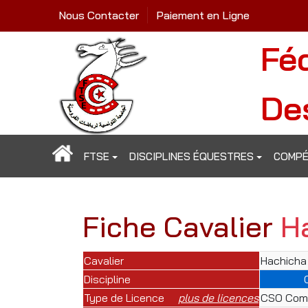
Nous Contacter
Paiement en Ligne
Fé
De
FTSE
DISCIPLINES ÉQUESTRES
COMPÉ
Fiche Cavalier
H
Cavalier
Hachicha
Discipline
Type de Licence
plus de licences
CSO Comp