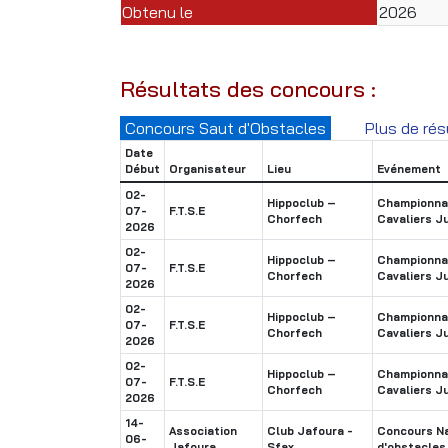
Obtenu le
2026
Résultats des concours :
Concours Saut d'Obstacles
Plus de rés
Date
Début
Organisateur
Lieu
Evénement
02-
Hippoclub –
Championnat
07-
F.T.S.E
Chorfech
Cavaliers J
2026
02-
Hippoclub –
Championnat
07-
F.T.S.E
Chorfech
Cavaliers J
2026
02-
Hippoclub –
Championnat
07-
F.T.S.E
Chorfech
Cavaliers J
2026
02-
Hippoclub –
Championnat
07-
F.T.S.E
Chorfech
Cavaliers J
2026
14-
Association
Club Jafoura -
Concours Na
06-
Jafoura
Sfax
d'obstacles