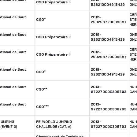
CSO Préparatoire II
528210004915429
ONL
CER
tional de Saut
2012-
CSO*
STE
250258720009687
HER
tional de Saut
2019-
ONE
CSO Préparatoire II
528210004915429
ONL
CER
tional de Saut
2012-
CSO Préparatoire II
STE
250258720009687
HER
tional de Saut
2019-
ONE
CSO*
528210004915429
ONL
tional de Saut
2013-
HU-
CSO**
972270000306793
CAN
tional de Saut
2013-
HU-
CSO***
972270000306793
CAN
JUMPING
FEI WORLD JUMPING
2013-
HU-
(EVENT 3)
CHALLENGE (CAT. A)
972270000306793
CAN
Championnat de Tunisie de