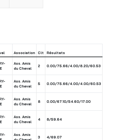
val
Association
Clt
Résultats
RY-
Ass. Amis
2
0.00/75.66/4.00/8.20/60.53
E
du Cheval
RY-
Ass. Amis
5
0.00/75.66/4.00/4.00/60.53
E
du Cheval
RY-
Ass. Amis
8
0.00/67.10/54.60/17.00
E
du Cheval
RY-
Ass. Amis
4
8/59.64
E
du Cheval
RY-
Ass. Amis
3
4/69.07
E
du Cheval