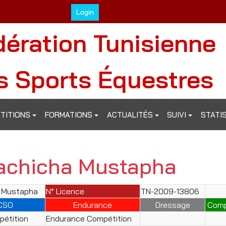
Login
dération Tunisienne
s Sports Équestres
TITIONS
FORMATIONS
ACTUALITÉS
SUIVI
STATI
achicha Mustapha
 Mustapha
N° Licence
TN-2009-13806
CSO
Endurance
Dressage
Comp
étition
Endurance Compétition