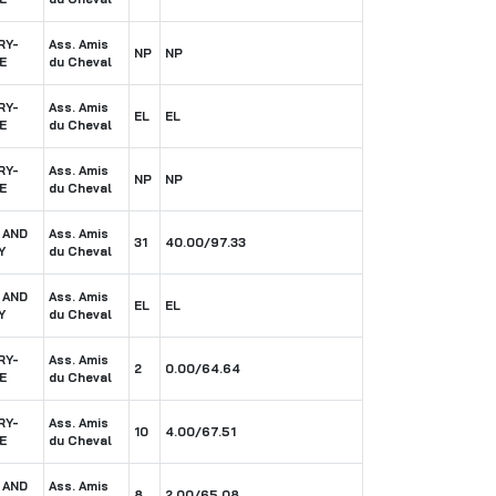
RY-
Ass. Amis
NP
NP
E
du Cheval
RY-
Ass. Amis
EL
EL
E
du Cheval
RY-
Ass. Amis
NP
NP
E
du Cheval
 AND
Ass. Amis
31
40.00/97.33
Y
du Cheval
 AND
Ass. Amis
EL
EL
Y
du Cheval
RY-
Ass. Amis
2
0.00/64.64
E
du Cheval
RY-
Ass. Amis
10
4.00/67.51
E
du Cheval
 AND
Ass. Amis
8
2.00/65.08