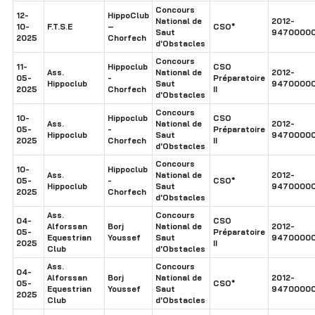
Concours
12-
HippoClub
National de
2012-
10-
F.T.S.E
–
CSO*
Saut
94700000
2025
Chorfech
d'Obstacles
Concours
11-
Hippoclub
CSO
Ass.
National de
2012-
05-
-
Préparatoire
Hippoclub
Saut
94700000
2025
Chorfech
II
d'Obstacles
Concours
10-
Hippoclub
CSO
Ass.
National de
2012-
05-
-
Préparatoire
Hippoclub
Saut
94700000
2025
Chorfech
II
d'Obstacles
Concours
10-
Hippoclub
Ass.
National de
2012-
05-
-
CSO*
Hippoclub
Saut
94700000
2025
Chorfech
d'Obstacles
Ass.
Concours
04-
CSO
Alforssan
Borj
National de
2012-
05-
Préparatoire
Equestrian
Youssef
Saut
94700000
2025
II
Club
d'Obstacles
Ass.
Concours
04-
Alforssan
Borj
National de
2012-
05-
CSO*
Equestrian
Youssef
Saut
94700000
2025
Club
d'Obstacles