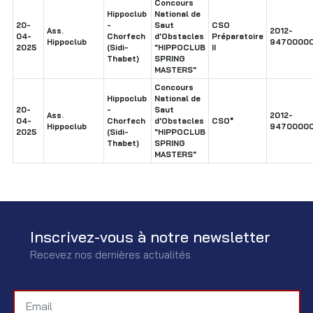
Concours
Hippoclub
National de
20-
-
Saut
CSO
Ass.
2012-
04-
Chorfech
d'Obstacles
Préparatoire
Hippoclub
94700000
2025
(Sidi-
"HIPPOCLUB
II
Thabet)
SPRING
MASTERS"
Concours
Hippoclub
National de
20-
-
Saut
Ass.
2012-
04-
Chorfech
d'Obstacles
CSO*
Hippoclub
94700000
2025
(Sidi-
"HIPPOCLUB
Thabet)
SPRING
MASTERS"
Inscrivez-vous à notre newsletter
Recevez nos dernières actualités