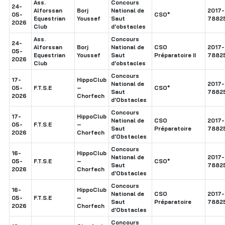
Ass.
Concours
24-
Alforssan
Borj
National de
2017-
05-
CSO*
Equestrian
Youssef
Saut
7882
2026
Club
d'obstacles
Ass.
Concours
24-
Alforssan
Borj
National de
CSO
2017-
05-
Equestrian
Youssef
Saut
Préparatoire II
7882
2026
Club
d'obstacles
Concours
17-
HippoClub
National de
2017-
05-
F.T.S.E
–
CSO*
Saut
7882
2026
Chorfech
d'Obstacles
Concours
17-
HippoClub
National de
CSO
2017-
05-
F.T.S.E
–
Saut
Préparatoire
7882
2026
Chorfech
d'Obstacles
Concours
16-
HippoClub
National de
2017-
05-
F.T.S.E
–
CSO*
Saut
7882
2026
Chorfech
d'Obstacles
Concours
16-
HippoClub
National de
CSO
2017-
05-
F.T.S.E
–
Saut
Préparatoire
7882
2026
Chorfech
d'Obstacles
Concours