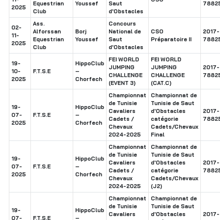
Equestrian
Youssef
Saut
7882
2025
Club
d'Obstacles
Ass.
Concours
02-
Alforssan
Borj
National de
CSO
2017-
11-
Equestrian
Youssef
Saut
Préparatoire II
7882
2025
Club
d'Obstacles
FEI WORLD
FEI WORLD
19-
HippoClub
JUMPING
JUMPING
2017-
10-
F.T.S.E
–
CHALLENGE
CHALLENGE
7882
2025
Chorfech
(EVENT 3)
(CAT.C)
Championnat
Championnat de
de Tunisie
Tunisie de Saut
19-
HippoClub
Cavaliers
d'Obstacles
2017-
07-
F.T.S.E
–
Cadets /
catégorie
7882
2025
Chorfech
Chevaux
Cadets/Chevaux
2024-2025
Final
Championnat
Championnat de
de Tunisie
Tunisie de Saut
19-
HippoClub
Cavaliers
d'Obstacles
2017-
07-
F.T.S.E
–
Cadets /
catégorie
7882
2025
Chorfech
Chevaux
Cadets/Chevaux
2024-2025
(J2)
Championnat
Championnat de
de Tunisie
Tunisie de Saut
19-
HippoClub
Cavaliers
d'Obstacles
2017-
07-
F.T.S.E
–