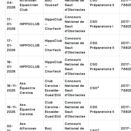
Alforssan
Borj
National de
CSO
2017-
04-
Equestrian
Youssef
Saut
Préparatoire II
7882
2026
Club
d'Obstacles
Concours
17-
HippoClub
National de
CSO
2017-
01-
HIPPOCLUB
–
Saut
Préparatoire I
7882
2026
Chorfech
d'Obstacles
Concours
17-
HippoClub
National de
CSO
2017-
01-
HIPPOCLUB
–
Saut
Préparatoire II
7882
2026
Chorfech
d'Obstacles
Concours
16-
HippoClub
National de
CSO
2017-
01-
HIPPOCLUB
–
Saut
Préparatoire II
7882
2026
Chorfech
d'Obstacles
Club
Concours
Ass.
16-11-
Cersina -
National de
2017-
Équestre
CSO*
2025
Essaida-
Saut
7882
Cersina
Oued Ellil
d'Obstacles
Club
Concours
Ass.
16-11-
Cersina -
National de
CSO
2017-
Équestre
2025
Essaida-
Saut
Préparatoire II
7882
Cersina
Oued Ellil
d'Obstacles
Ass.
Concours
02-
Alforssan
Borj
National de
2017-
11-
CSO*