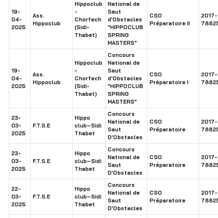
Hippoclub
National de
19-
-
Saut
Ass.
CSO
2017-
04-
Chorfech
d'Obstacles
Hippoclub
Préparatoire II
7882
2025
(Sidi-
"HIPPOCLUB
Thabet)
SPRING
MASTERS"
Concours
Hippoclub
National de
19-
-
Saut
Ass.
CSO
2017-
04-
Chorfech
d'Obstacles
Hippoclub
Préparatoire I
7882
2025
(Sidi-
"HIPPOCLUB
Thabet)
SPRING
MASTERS"
Concours
23-
Hippo
National de
CSO
2017-
03-
F.T.S.E
club–Sidi
Saut
Préparatoire
7882
2025
Thabet
D'Obstacles
Concours
23-
Hippo
National de
CSO
2017-
03-
F.T.S.E
club–Sidi
Saut
Préparatoire
7882
2025
Thabet
D'Obstacles
Concours
22-
Hippo
National de
CSO
2017-
03-
F.T.S.E
club–Sidi
Saut
Préparatoire
7882
2025
Thabet
D'Obstacles