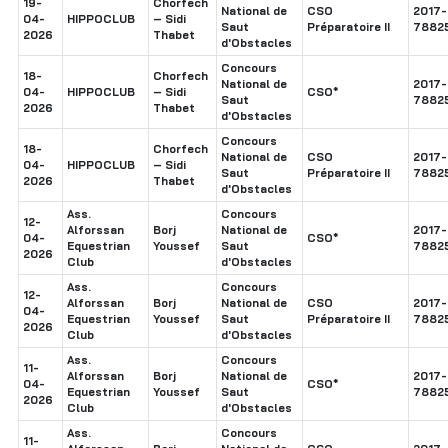
19-
Chorfech
National de
CSO
2017-
04-
HIPPOCLUB
– Sidi
Saut
Préparatoire II
7882
2026
Thabet
d'Obstacles
Concours
18-
Chorfech
National de
2017-
04-
HIPPOCLUB
– Sidi
CSO*
Saut
7882
2026
Thabet
d'Obstacles
Concours
18-
Chorfech
National de
CSO
2017-
04-
HIPPOCLUB
– Sidi
Saut
Préparatoire II
7882
2026
Thabet
d'Obstacles
Ass.
Concours
12-
Alforssan
Borj
National de
2017-
04-
CSO*
Equestrian
Youssef
Saut
7882
2026
Club
d'Obstacles
Ass.
Concours
12-
Alforssan
Borj
National de
CSO
2017-
04-
Equestrian
Youssef
Saut
Préparatoire II
7882
2026
Club
d'Obstacles
Ass.
Concours
11-
Alforssan
Borj
National de
2017-
04-
CSO*
Equestrian
Youssef
Saut
7882
2026
Club
d'Obstacles
Ass.
Concours
11-