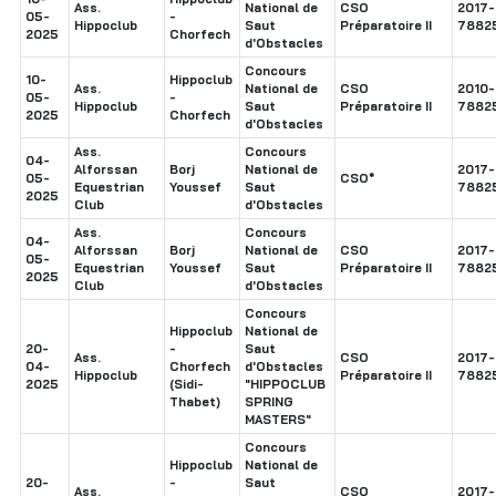
Ass.
National de
CSO
2017-
05-
-
Hippoclub
Saut
Préparatoire II
7882
2025
Chorfech
d'Obstacles
Concours
10-
Hippoclub
Ass.
National de
CSO
2010-
05-
-
Hippoclub
Saut
Préparatoire II
7882
2025
Chorfech
d'Obstacles
Ass.
Concours
04-
Alforssan
Borj
National de
2017-
05-
CSO*
Equestrian
Youssef
Saut
7882
2025
Club
d'Obstacles
Ass.
Concours
04-
Alforssan
Borj
National de
CSO
2017-
05-
Equestrian
Youssef
Saut
Préparatoire II
7882
2025
Club
d'Obstacles
Concours
Hippoclub
National de
20-
-
Saut
Ass.
CSO
2017-
04-
Chorfech
d'Obstacles
Hippoclub
Préparatoire II
7882
2025
(Sidi-
"HIPPOCLUB
Thabet)
SPRING
MASTERS"
Concours
Hippoclub
National de
20-
-
Saut
Ass.
CSO
2017-