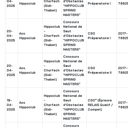
04-
Chorfech
d'Obstacles
Hippoclub
Préparatoire I
7882
2025
(Sidi-
"HIPPOCLUB
Thabet)
SPRING
MASTERS"
Concours
Hippoclub
National de
20-
-
Saut
Ass.
CSO
2017-
04-
Chorfech
d'Obstacles
Hippoclub
Préparatoire I
7882
2025
(Sidi-
"HIPPOCLUB
Thabet)
SPRING
MASTERS"
Concours
Hippoclub
National de
20-
-
Saut
Ass.
CSO
2017-
04-
Chorfech
d'Obstacles
Hippoclub
Préparatoire II
7882
2025
(Sidi-
"HIPPOCLUB
Thabet)
SPRING
MASTERS"
Concours
Hippoclub
National de
19-
-
Saut
CSO* (Épreuve
Ass.
2017-
04-
Chorfech
d'Obstacles
RELAIS Qualif /
Hippoclub
7882
2025
(Sidi-
"HIPPOCLUB
Compet)
Thabet)
SPRING
MASTERS"
Concours