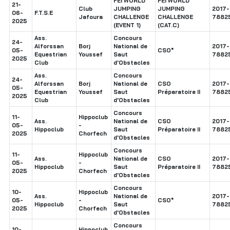
FEI WORLD
FEI WORLD
21-
Club
JUMPING
JUMPING
2017-
06-
F.T.S.E
Jafoura
CHALLENGE
CHALLENGE
7882
2025
(EVENT 1)
(CAT.C)
Ass.
Concours
24-
Alforssan
Borj
National de
2017-
05-
CSO*
Equestrian
Youssef
Saut
7882
2025
Club
d'Obstacles
Ass.
Concours
24-
Alforssan
Borj
National de
CSO
2017-
05-
Equestrian
Youssef
Saut
Préparatoire II
7882
2025
Club
d'Obstacles
Concours
11-
Hippoclub
Ass.
National de
CSO
2017-
05-
-
Hippoclub
Saut
Préparatoire II
7882
2025
Chorfech
d'Obstacles
Concours
11-
Hippoclub
Ass.
National de
CSO
2017-
05-
-
Hippoclub
Saut
Préparatoire II
7882
2025
Chorfech
d'Obstacles
Concours
10-
Hippoclub
Ass.
National de
2017-
05-
-
CSO*
Hippoclub
Saut
7882
2025
Chorfech
d'Obstacles
Concours
10-
Hippoclub