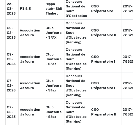
Concours
22-
Hippo
National de
CSO
2017-
03-
F.T.S.E
club–Sidi
Saut
Préparatoire
7882
2025
Thabet
D'Obstacles
Concours
09-
Club
National de
Association
CSO
2017-
02-
Jaafoura
Saut
Jafoura
Préparatoire II
7882
2025
- SFAX
d'Obstacles
(Ranking)
Concours
09-
Club
National de
Association
CSO
2017-
02-
Jaafoura
Saut
Jafoura
Préparatoire I
7882
2025
- SFAX
d'Obstacles
(Ranking)
Concours
07-
Club
National de
Association
CSO
2017-
02-
Jaafoura
Saut
Jafoura
Préparatoire I
7882
2025
- Sfax
d'Obstacles
(Ranking)
Concours
07-
Club
National de
Association
CSO
2017-
02-
Jaafoura
Saut
Jafoura
Préparatoire II
7882
2025
- Sfax
d'Obstacles
(Ranking)