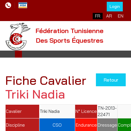
Login
Sélectionnez votre l
FR
AR
EN
Fédération Tunisienne
Des Sports Équestres
Fiche Cavalier
Retour
Triki Nadia
TN-2013-
Cavalier
Triki Nadia
N° Licence
22471
Discipline
CSO
Endurance
Dressage
Compl