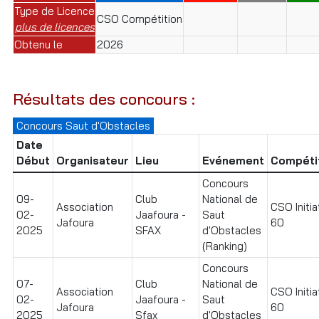
Type de Licence
CSO Compétition
plus de licences
Obtenu le
2026
Résultats des concours :
Concours Saut d'Obstacles
Date
Début
Organisateur
Lieu
Evénement
Compéti
Concours
09-
Club
National de
Association
CSO Initia
02-
Jaafoura -
Saut
Jafoura
60
2025
SFAX
d'Obstacles
(Ranking)
Concours
07-
Club
National de
Association
CSO Initia
02-
Jaafoura -
Saut
Jafoura
60
2025
Sfax
d'Obstacles