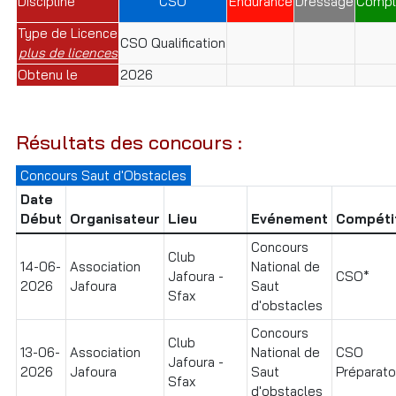
Discipline
CSO
Endurance
Dressage
Compl
Type de Licence
CSO Qualification
plus de licences
Obtenu le
2026
Résultats des concours :
Concours Saut d'Obstacles
Date
Début
Organisateur
Lieu
Evénement
Compéti
Concours
Club
14-06-
Association
National de
Jafoura -
CSO*
2026
Jafoura
Saut
Sfax
d'obstacles
Concours
Club
13-06-
Association
National de
CSO
Jafoura -
2026
Jafoura
Saut
Préparatoi
Sfax
d'obstacles