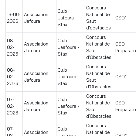
Concours
Club
13-06-
Association
National de
Jafoura -
CSO*
2026
Jafoura
Saut
Sfax
d'obstacles
Concours
08-
Club
Association
National de
CSO
02-
Jaafoura -
Jafoura
Saut
Préparatoi
2026
Sfax
d'Obstacles
Concours
08-
Club
Association
National de
02-
Jaafoura -
CSO*
Jafoura
Saut
2026
Sfax
d'Obstacles
Concours
07-
Club
Association
National de
CSO
02-
Jaafoura -
Jafoura
Saut
Préparatoi
2026
Sfax
d'Obstacles
Concours
07-
Club
Association
National de
02-
Jaafoura -
CSO*