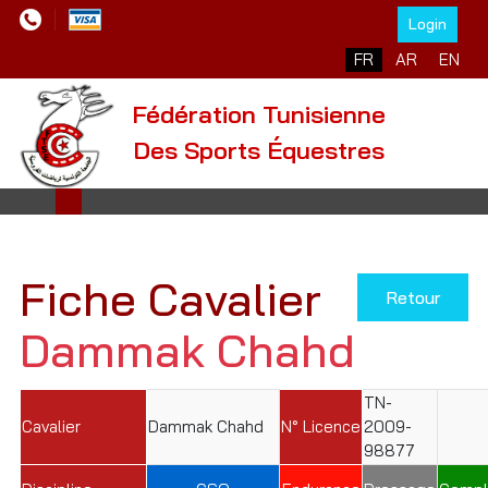
Login
Sélectionnez votre l
FR
AR
EN
Fédération Tunisienne
Des Sports Équestres
Fiche Cavalier
Retour
Dammak Chahd
TN-
Cavalier
Dammak Chahd
N° Licence
2009-
98877