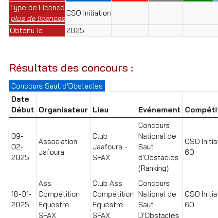
Type de Licence
CSO Initiation
plus de licences
Obtenu le
2025
Résultats des concours :
Concours Saut d'Obstacles
Date
Début
Organisateur
Lieu
Evénement
Compéti
Concours
09-
Club
National de
Association
CSO Initia
02-
Jaafoura -
Saut
Jafoura
60
2025
SFAX
d'Obstacles
(Ranking)
Ass.
Club Ass.
Concours
18-01-
Compétition
Compétition
National de
CSO Initia
2025
Equestre
Equestre
Saut
60
SFAX
SFAX
D'Obstacles