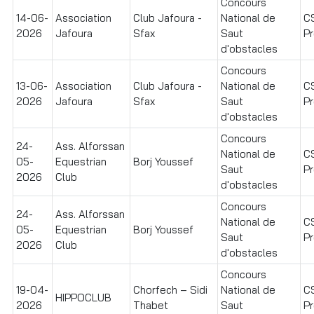
Concours
14-06-
Association
Club Jafoura -
National de
C
2026
Jafoura
Sfax
Saut
Pr
d'obstacles
Concours
13-06-
Association
Club Jafoura -
National de
C
2026
Jafoura
Sfax
Saut
Pr
d'obstacles
Concours
24-
Ass. Alforssan
National de
C
05-
Equestrian
Borj Youssef
Saut
Pr
2026
Club
d'obstacles
Concours
24-
Ass. Alforssan
National de
C
05-
Equestrian
Borj Youssef
Saut
Pr
2026
Club
d'obstacles
Concours
19-04-
Chorfech – Sidi
National de
C
HIPPOCLUB
2026
Thabet
Saut
Pr