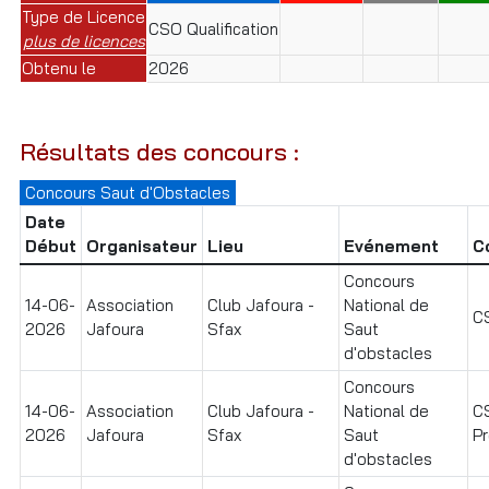
Type de Licence
CSO Qualification
plus de licences
Obtenu le
2026
Résultats des concours :
Concours Saut d'Obstacles
Date
Début
Organisateur
Lieu
Evénement
C
Concours
14-06-
Association
Club Jafoura -
National de
C
2026
Jafoura
Sfax
Saut
d'obstacles
Concours
14-06-
Association
Club Jafoura -
National de
C
2026
Jafoura
Sfax
Saut
Pr
d'obstacles