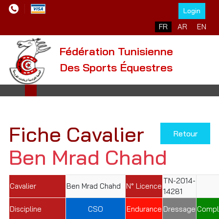
Login
Sélectionnez votre l
FR
AR
EN
Fédération Tunisienne
Des Sports Équestres
Fiche Cavalier
Retour
Ben Mrad Chahd
TN-2014-
Cavalier
Ben Mrad Chahd
N° Licence
14281
Discipline
CSO
Endurance
Dressage
Compl