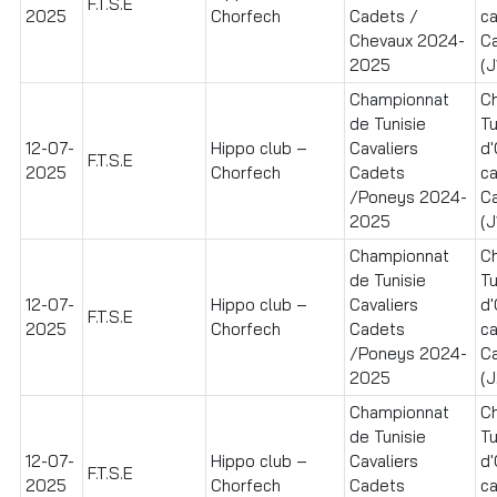
F.T.S.E
2025
Chorfech
Cadets /
ca
Chevaux 2024-
C
2025
(J
Championnat
C
de Tunisie
Tu
12-07-
Hippo club –
Cavaliers
d
F.T.S.E
2025
Chorfech
Cadets
ca
/Poneys 2024-
C
2025
(J
Championnat
C
de Tunisie
Tu
12-07-
Hippo club –
Cavaliers
d
F.T.S.E
2025
Chorfech
Cadets
ca
/Poneys 2024-
C
2025
(J
Championnat
C
de Tunisie
Tu
12-07-
Hippo club –
Cavaliers
d
F.T.S.E
2025
Chorfech
Cadets
ca