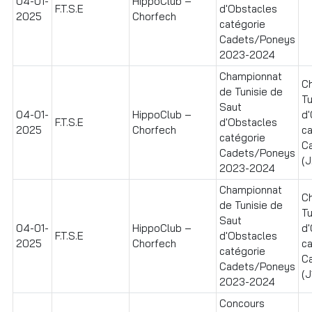
04-01-
HippoClub –
F.T.S.E
d'Obstacles
2025
Chorfech
catégorie
Cadets/Poneys
2023-2024
Championnat
C
de Tunisie de
Tu
Saut
04-01-
HippoClub –
d
F.T.S.E
d'Obstacles
2025
Chorfech
ca
catégorie
C
Cadets/Poneys
(J
2023-2024
Championnat
C
de Tunisie de
Tu
Saut
04-01-
HippoClub –
d
F.T.S.E
d'Obstacles
2025
Chorfech
ca
catégorie
C
Cadets/Poneys
(J
2023-2024
Concours