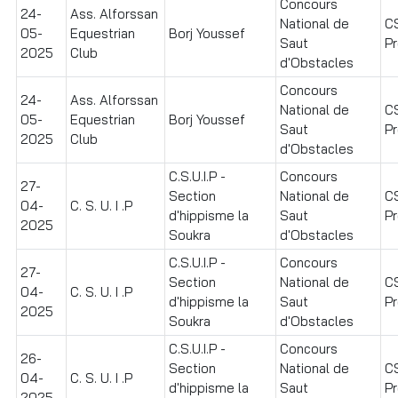
Concours
24-
Ass. Alforssan
National de
C
05-
Equestrian
Borj Youssef
Saut
Pr
2025
Club
d'Obstacles
Concours
24-
Ass. Alforssan
National de
C
05-
Equestrian
Borj Youssef
Saut
Pr
2025
Club
d'Obstacles
C.S.U.I.P -
Concours
27-
Section
National de
C
04-
C. S. U. I .P
d'hippisme la
Saut
Pr
2025
Soukra
d'Obstacles
C.S.U.I.P -
Concours
27-
Section
National de
C
04-
C. S. U. I .P
d'hippisme la
Saut
Pr
2025
Soukra
d'Obstacles
C.S.U.I.P -
Concours
26-
Section
National de
C
04-
C. S. U. I .P
d'hippisme la
Saut
Pr
2025