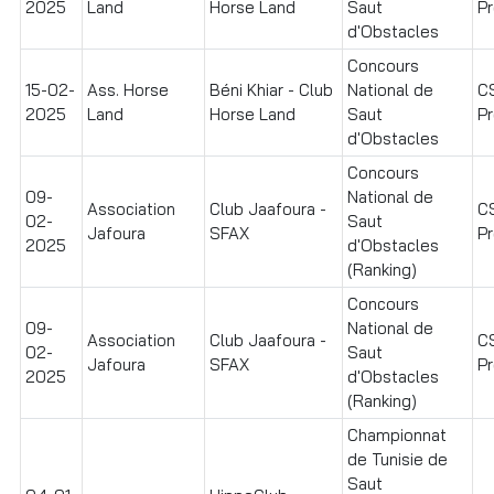
2025
Land
Horse Land
Saut
Pr
d'Obstacles
Concours
15-02-
Ass. Horse
Béni Khiar - Club
National de
C
2025
Land
Horse Land
Saut
Pr
d'Obstacles
Concours
09-
National de
Association
Club Jaafoura -
C
02-
Saut
Jafoura
SFAX
Pr
2025
d'Obstacles
(Ranking)
Concours
09-
National de
Association
Club Jaafoura -
C
02-
Saut
Jafoura
SFAX
Pr
2025
d'Obstacles
(Ranking)
Championnat
de Tunisie de
Saut