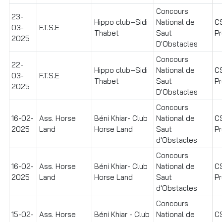
Concours
23-
Hippo club–Sidi
National de
C
03-
F.T.S.E
Thabet
Saut
Pr
2025
D'Obstacles
Concours
22-
Hippo club–Sidi
National de
C
03-
F.T.S.E
Thabet
Saut
Pr
2025
D'Obstacles
Concours
16-02-
Ass. Horse
Béni Khiar- Club
National de
C
2025
Land
Horse Land
Saut
Pr
d'Obstacles
Concours
16-02-
Ass. Horse
Béni Khiar- Club
National de
C
2025
Land
Horse Land
Saut
Pr
d'Obstacles
Concours
15-02-
Ass. Horse
Béni Khiar - Club
National de
C