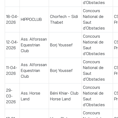
d'Obstacles
Concours
18-04-
Chorfech – Sidi
National de
C
HIPPOCLUB
2026
Thabet
Saut
Pr
d'Obstacles
Concours
Ass. Alforssan
12-04-
National de
C
Equestrian
Borj Youssef
2026
Saut
Pr
Club
d'Obstacles
Concours
Ass. Alforssan
11-04-
National de
C
Equestrian
Borj Youssef
2026
Saut
Pr
Club
d'Obstacles
Concours
29-
Ass. Horse
Béni Khiar- Club
National de
C
03-
Land
Horse Land
Saut
Pr
2026
d'Obstacles
Concours