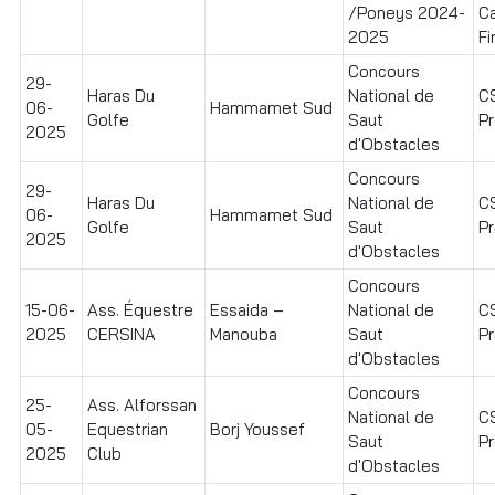
/Poneys 2024-
C
2025
Fi
Concours
29-
Haras Du
National de
C
06-
Hammamet Sud
Golfe
Saut
Pr
2025
d'Obstacles
Concours
29-
Haras Du
National de
C
06-
Hammamet Sud
Golfe
Saut
Pr
2025
d'Obstacles
Concours
15-06-
Ass. Équestre
Essaida –
National de
C
2025
CERSINA
Manouba
Saut
Pr
d'Obstacles
Concours
25-
Ass. Alforssan
National de
C
05-
Equestrian
Borj Youssef
Saut
Pr
2025
Club
d'Obstacles