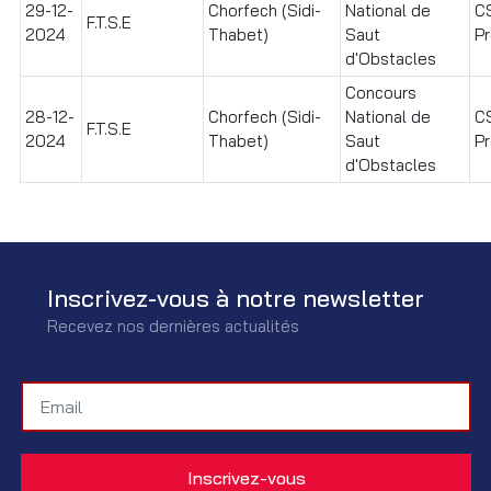
29-12-
Chorfech (Sidi-
National de
C
F.T.S.E
2024
Thabet)
Saut
Pr
d'Obstacles
Concours
28-12-
Chorfech (Sidi-
National de
C
F.T.S.E
2024
Thabet)
Saut
Pr
d'Obstacles
Inscrivez-vous à notre newsletter
Recevez nos dernières actualités