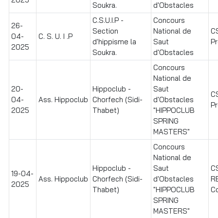
Soukra.
d'Obstacles
C.S.U.I.P -
Concours
26-
Section
National de
C
04-
C. S. U. I .P
d'hippisme la
Saut
Pr
2025
Soukra.
d'Obstacles
Concours
National de
20-
Hippoclub -
Saut
C
04-
Ass. Hippoclub
Chorfech (Sidi-
d'Obstacles
Pr
2025
Thabet)
"HIPPOCLUB
SPRING
MASTERS"
Concours
National de
Hippoclub -
Saut
C
19-04-
Ass. Hippoclub
Chorfech (Sidi-
d'Obstacles
RE
2025
Thabet)
"HIPPOCLUB
C
SPRING
MASTERS"