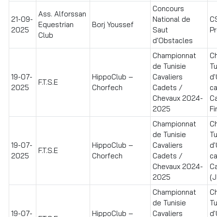
Concours
Ass. Alforssan
21-09-
National de
C
Equestrian
Borj Youssef
2025
Saut
Pr
Club
d'Obstacles
Championnat
C
de Tunisie
Tu
19-07-
HippoClub –
Cavaliers
d
F.T.S.E
2025
Chorfech
Cadets /
ca
Chevaux 2024-
C
2025
Fi
Championnat
C
de Tunisie
Tu
19-07-
HippoClub –
Cavaliers
d
F.T.S.E
2025
Chorfech
Cadets /
ca
Chevaux 2024-
C
2025
(J
Championnat
C
de Tunisie
Tu
19-07-
HippoClub –
Cavaliers
d