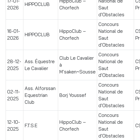
17-01-
HippoClub –
National de
C
HIPPOCLUB
2026
Chorfech
Saut
Pr
d'Obstacles
Concours
16-01-
HippoClub –
National de
C
HIPPOCLUB
2026
Chorfech
Saut
Pr
d'Obstacles
Concours
Club Le Cavalier
28-12-
Ass. Équestre
National de
C
à
2025
Le Cavalier
Saut
Pr
M’saken~Sousse
d'Obstacles
Concours
Ass. Alforssan
02-11-
National de
C
Equestrian
Borj Youssef
2025
Saut
Pr
Club
d'Obstacles
Concours
12-10-
HippoClub –
National de
F.T.S.E
C
2025
Chorfech
Saut
d'Obstacles