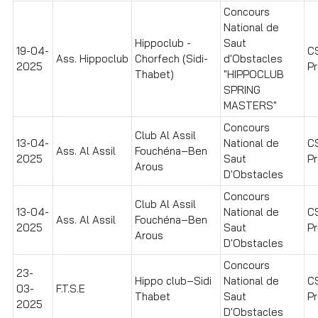
Concours
National de
Hippoclub -
Saut
19-04-
C
Ass. Hippoclub
Chorfech (Sidi-
d'Obstacles
2025
Pr
Thabet)
"HIPPOCLUB
SPRING
MASTERS"
Concours
Club Al Assil
13-04-
National de
C
Ass. Al Assil
Fouchéna–Ben
2025
Saut
Pr
Arous
D'Obstacles
Concours
Club Al Assil
13-04-
National de
C
Ass. Al Assil
Fouchéna–Ben
2025
Saut
Pr
Arous
D'Obstacles
Concours
23-
Hippo club–Sidi
National de
C
03-
F.T.S.E
Thabet
Saut
Pr
2025
D'Obstacles