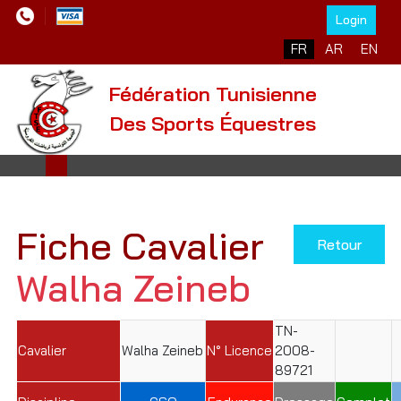
Login
Sélectionnez votre l
FR
AR
EN
Fédération Tunisienne
Des Sports Équestres
Fiche Cavalier
Retour
Walha Zeineb
TN-
Cavalier
Walha Zeineb
N° Licence
2008-
89721