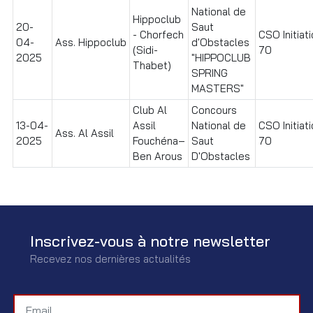
National de
Hippoclub
20-
Saut
- Chorfech
CSO Initiat
04-
Ass. Hippoclub
d'Obstacles
(Sidi-
70
2025
"HIPPOCLUB
Thabet)
SPRING
MASTERS"
Club Al
Concours
13-04-
Assil
National de
CSO Initiat
Ass. Al Assil
2025
Fouchéna–
Saut
70
Ben Arous
D'Obstacles
Inscrivez-vous à notre newsletter
Recevez nos dernières actualités