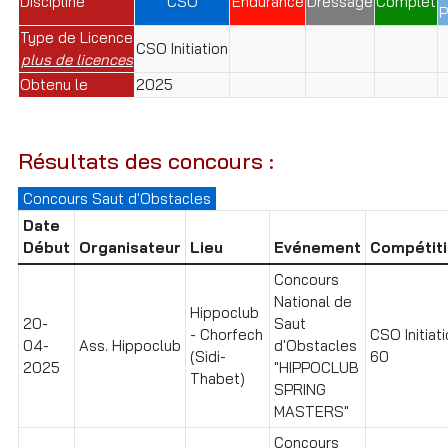
Discipline
CSO
Endurance
Dressage
Complet
P
Type de Licence
CSO Initiation
plus de licences
Obtenu le
2025
Résultats des concours :
Concours Saut d'Obstacles
Date
Début
Organisateur
Lieu
Evénement
Compétit
Concours
National de
Hippoclub
20-
Saut
- Chorfech
CSO Initiat
04-
Ass. Hippoclub
d'Obstacles
(Sidi-
60
2025
"HIPPOCLUB
Thabet)
SPRING
MASTERS"
Concours