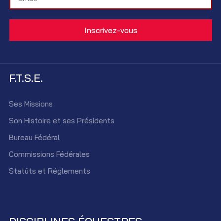
F.T.S.E.
Ses Missions
Son Histoire et ses Présidents
Bureau Fédéral
Commissions Fédérales
Statûts et Réglements