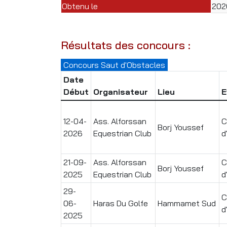
Obtenu le
202
Résultats des concours :
Concours Saut d'Obstacles
Date
Début
Organisateur
Lieu
E
12-04-
Ass. Alforssan
C
Borj Youssef
2026
Equestrian Club
d
21-09-
Ass. Alforssan
C
Borj Youssef
2025
Equestrian Club
d
29-
C
06-
Haras Du Golfe
Hammamet Sud
d
2025