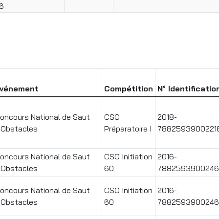
6
vénement
Compétition
N° Identificatio
oncours National de Saut
CSO
2018-
'Obstacles
Préparatoire I
7882593900221
oncours National de Saut
CSO Initiation
2016-
'Obstacles
60
7882593900246
oncours National de Saut
CSO Initiation
2016-
'Obstacles
60
7882593900246