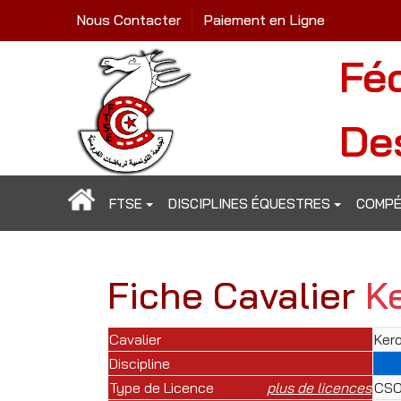
Nous Contacter
Paiement en Ligne
Fé
De
FTSE
DISCIPLINES ÉQUESTRES
COMPÉ
Fiche Cavalier
K
Cavalier
Ker
Discipline
Type de Licence
plus de licences
CSO 