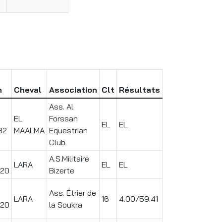
n
Cheval
Association
Clt
Résultats
Ass. Al
EL
Forssan
EL
EL
82
MAALMA
Equestrian
Club
A.S.Militaire
LARA
EL
EL
20
Bizerte
Ass. Étrier de
LARA
16
4.00/59.41
20
la Soukra