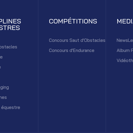
PLINES
COMPÉTITIONS
MED
STRES
Concours Saut d'Obstacles
NewsLe
bstacles
Concours d'Endurance
Album 
ce
Vidéot
e
ging
mes
 équestre