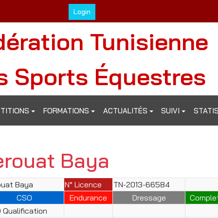
Login
dération Tunisienne
s Sports Équestres
TITIONS
FORMATIONS
ACTUALITÉS
SUIVI
STATI
erouat Baya
ouat Baya
N° Licence
TN-2013-66584
CSO
Endurance
Dressage
Comple
Qualification