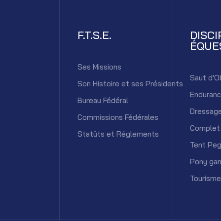
F.T.S.E.
DISCI
ÉQUE
Ses Missions
Saut d'O
Son Histoire et ses Présidents
Enduran
Bureau Fédéral
Dressag
Commissions Fédérales
Complet
Statûts et Réglements
Tent Peg
Pony ga
Tourisme