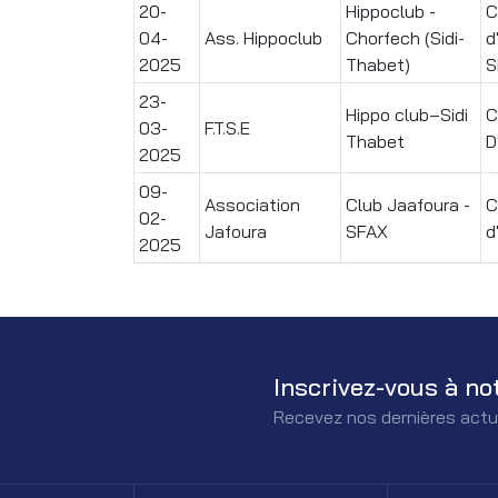
20-
Hippoclub -
C
04-
Ass. Hippoclub
Chorfech (Sidi-
d
2025
Thabet)
S
23-
Hippo club–Sidi
C
03-
F.T.S.E
Thabet
D
2025
09-
Association
Club Jaafoura -
C
02-
Jafoura
SFAX
d
2025
Inscrivez-vous à no
Recevez nos dernières actu