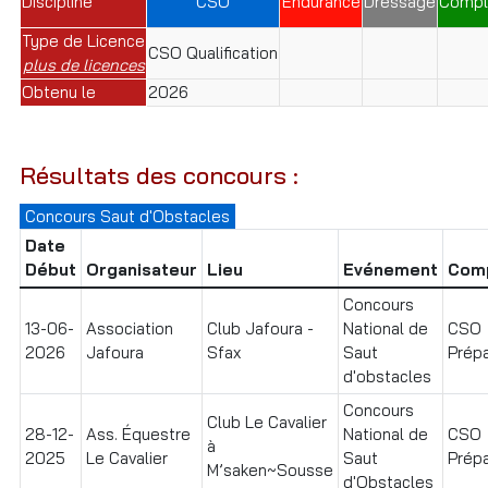
Discipline
CSO
Endurance
Dressage
Compl
Type de Licence
CSO Qualification
plus de licences
Obtenu le
2026
Résultats des concours :
Concours Saut d'Obstacles
Date
Début
Organisateur
Lieu
Evénement
Comp
Concours
13-06-
Association
Club Jafoura -
National de
CSO
2026
Jafoura
Sfax
Saut
Prépa
d'obstacles
Concours
Club Le Cavalier
28-12-
Ass. Équestre
National de
CSO
à
2025
Le Cavalier
Saut
Prépa
M’saken~Sousse
d'Obstacles