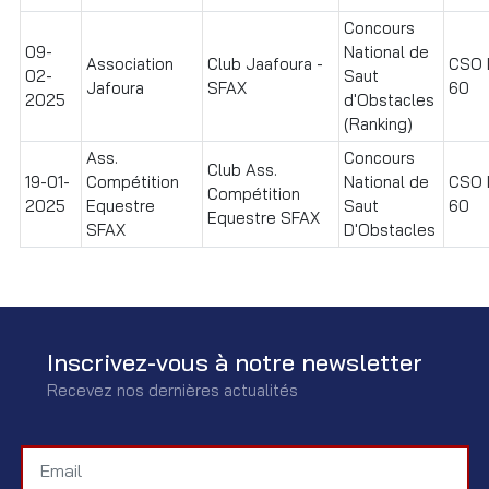
Concours
09-
National de
Association
Club Jaafoura -
CSO I
02-
Saut
Jafoura
SFAX
60
2025
d'Obstacles
(Ranking)
Ass.
Concours
Club Ass.
19-01-
Compétition
National de
CSO I
Compétition
2025
Equestre
Saut
60
Equestre SFAX
SFAX
D'Obstacles
Inscrivez-vous à notre newsletter
Recevez nos dernières actualités