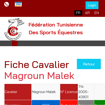
Login
Sélectionnez votre l
FR
AR
EN
Fédération Tunisienne
Des Sports Équestres
Fiche Cavalier
Retour
Magroun Malek
TN-
Cavalier
Magroun Malek
N° Licence
2005-
43901