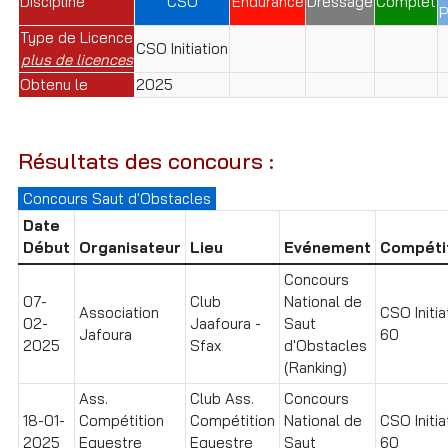
Discipline
CSO
Endurance
Dressage
Complet
P
Type de Licence
CSO Initiation
plus de licences
Obtenu le
2025
Résultats des concours :
Concours Saut d'Obstacles
Date
Début
Organisateur
Lieu
Evénement
Compéti
Concours
07-
Club
National de
Association
CSO Initia
02-
Jaafoura -
Saut
Jafoura
60
2025
Sfax
d'Obstacles
(Ranking)
Ass.
Club Ass.
Concours
18-01-
Compétition
Compétition
National de
CSO Initia
2025
Equestre
Equestre
Saut
60