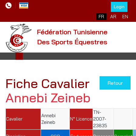
Login
Sélectionnez votre l
FR
AR
EN
Fédération Tunisienne
Des Sports Équestres
Fiche Cavalier
Retour
Annebi Zeineb
TN-
Annebi
Cavalier
N° Licence
2007-
Zeineb
23835