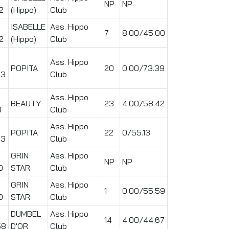
NP
NP
2
(Hippo)
Club
ISABELLE
Ass. Hippo
7
8.00/45.00
2
(Hippo)
Club
Ass. Hippo
POPITA
20
0.00/73.39
43
Club
Ass. Hippo
BEAUTY
23
4.00/58.42
8
Club
Ass. Hippo
POPITA
22
0/55.13
43
Club
GRIN
Ass. Hippo
NP
NP
0
STAR
Club
GRIN
Ass. Hippo
1
0.00/55.59
0
STAR
Club
DUMBEL
Ass. Hippo
14
4.00/44.67
58
D'OR
Club