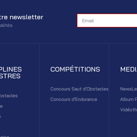
tre newsletter
alités
PLINES
COMPÉTITIONS
MED
STRES
Concours Saut d'Obstacles
NewsLe
bstacles
Concours d'Endurance
Album 
ce
Vidéot
e