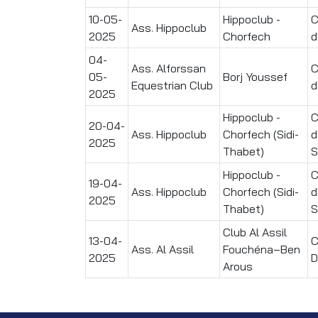
10-05-
Hippoclub -
C
Ass. Hippoclub
2025
Chorfech
d
04-
Ass. Alforssan
C
05-
Borj Youssef
Equestrian Club
d
2025
Hippoclub -
C
20-04-
Ass. Hippoclub
Chorfech (Sidi-
d
2025
Thabet)
S
Hippoclub -
C
19-04-
Ass. Hippoclub
Chorfech (Sidi-
d
2025
Thabet)
S
Club Al Assil
13-04-
C
Ass. Al Assil
Fouchéna–Ben
2025
D
Arous