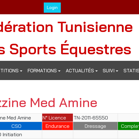
Login
dération Tunisienne
s Sports Équestres
TITIONS
FORMATIONS
ACTUALITÉS
SUIVI
STATI
zzine Med Amine
ine Med Amine
N° Licence
TN-2011-65550
CSO
Endurance
Dressage
Comple
 Initiation