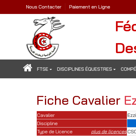
Nous Contacter
Paiement en Ligne
Fé
De
FTSE
DISCIPLINES ÉQUESTRES
COMPÉ
Fiche Cavalier
E
Cavalier
Ezz
Discipline
Type de Licence
plus de licences
CSO