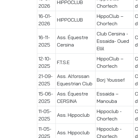
HIPPOCLUB
2026
Chorfech
d
16-01-
HippoClub –
C
HIPPOCLUB
2026
Chorfech
d
Club Cersina -
16-11-
Ass. Équestre
C
Essaida- Oued
2025
Cersina
d
Ellil
12-10-
HippoClub –
C
F.T.S.E
2025
Chorfech
d
21-09-
Ass. Alforssan
C
Borj Youssef
2025
Equestrian Club
d
15-06-
Ass. Équestre
Essaida –
C
2025
CERSINA
Manouba
d
11-05-
Hippoclub -
C
Ass. Hippoclub
2025
Chorfech
d
11-05-
Hippoclub -
C
Ass. Hippoclub
2025
Chorfech
d