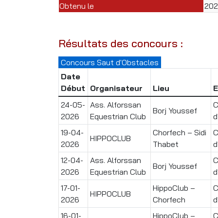
Obtenu le
20
Résultats des concours :
Concours Saut d'Obstacles
Date
Début
Organisateur
Lieu
E
24-05-
Ass. Alforssan
C
Borj Youssef
2026
Equestrian Club
d
19-04-
Chorfech – Sidi
C
HIPPOCLUB
2026
Thabet
d
12-04-
Ass. Alforssan
C
Borj Youssef
2026
Equestrian Club
d
17-01-
HippoClub –
C
HIPPOCLUB
2026
Chorfech
d
16-01-
HippoClub –
C