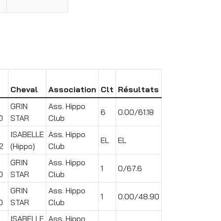
Cheval
Association
Clt
Résultats
GRIN
Ass. Hippo
6
0.00/61.18
0
STAR
Club
ISABELLE
Ass. Hippo
EL
EL
2
(Hippo)
Club
GRIN
Ass. Hippo
1
0/67.6
0
STAR
Club
GRIN
Ass. Hippo
1
0.00/48.90
0
STAR
Club
ISABELLE
Ass. Hippo