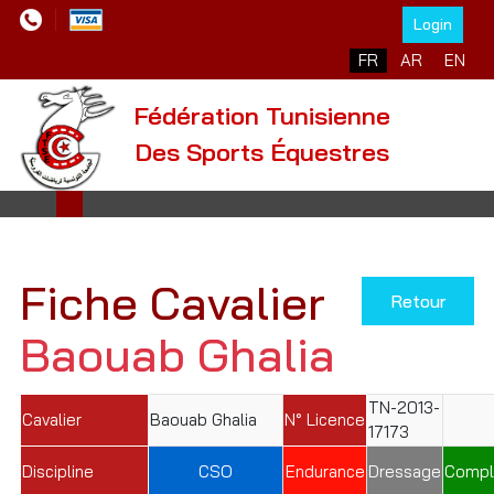
Login
Sélectionnez votre l
FR
AR
EN
Fédération Tunisienne
Des Sports Équestres
Fiche Cavalier
Retour
Baouab Ghalia
TN-2013-
Cavalier
Baouab Ghalia
N° Licence
17173
Discipline
CSO
Endurance
Dressage
Compl