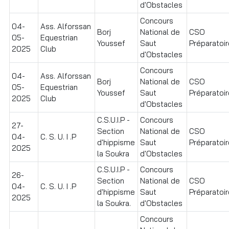
d'Obstacles
Concours
04-
Ass. Alforssan
Borj
National de
CSO
05-
Equestrian
Youssef
Saut
Préparatoir
2025
Club
d'Obstacles
Concours
04-
Ass. Alforssan
Borj
National de
CSO
05-
Equestrian
Youssef
Saut
Préparatoire
2025
Club
d'Obstacles
C.S.U.I.P -
Concours
27-
Section
National de
CSO
04-
C. S. U. I .P
d'hippisme
Saut
Préparatoir
2025
la Soukra
d'Obstacles
C.S.U.I.P -
Concours
26-
Section
National de
CSO
04-
C. S. U. I .P
d'hippisme
Saut
Préparatoir
2025
la Soukra.
d'Obstacles
Concours