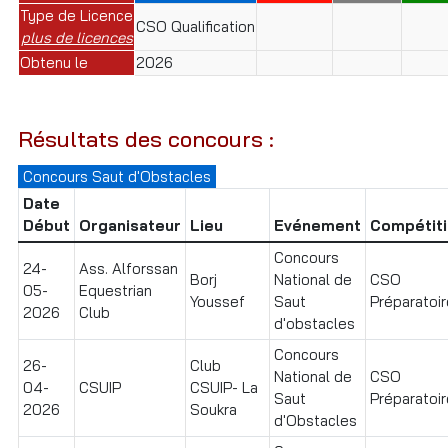
Type de Licence
CSO Qualification
plus de licences
Obtenu le
2026
Résultats des concours :
Concours Saut d'Obstacles
Date
Début
Organisateur
Lieu
Evénement
Compétit
Concours
24-
Ass. Alforssan
Borj
National de
CSO
05-
Equestrian
Youssef
Saut
Préparatoir
2026
Club
d'obstacles
Concours
26-
Club
National de
CSO
04-
CSUIP
CSUIP- La
Saut
Préparatoir
2026
Soukra
d'Obstacles