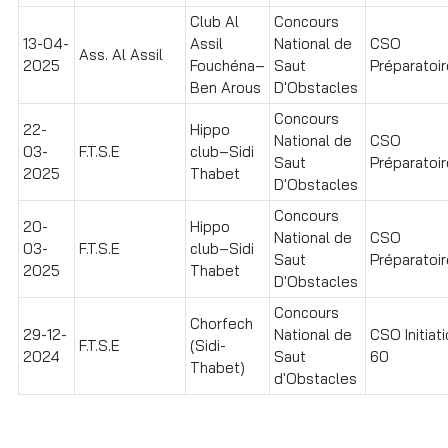
Club Al
Concours
13-04-
Assil
National de
CSO
Ass. Al Assil
2025
Fouchéna–
Saut
Préparatoir
Ben Arous
D'Obstacles
Concours
22-
Hippo
National de
CSO
03-
F.T.S.E
club–Sidi
Saut
Préparatoir
2025
Thabet
D'Obstacles
Concours
20-
Hippo
National de
CSO
03-
F.T.S.E
club–Sidi
Saut
Préparatoir
2025
Thabet
D'Obstacles
Concours
Chorfech
29-12-
National de
CSO Initiat
F.T.S.E
(Sidi-
2024
Saut
60
Thabet)
d'Obstacles