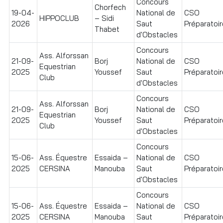
Concours
Chorfech
19-04-
National de
CSO
HIPPOCLUB
– Sidi
2026
Saut
Préparatoir
Thabet
d'Obstacles
Concours
Ass. Alforssan
21-09-
Borj
National de
CSO
Equestrian
2025
Youssef
Saut
Préparatoire
Club
d'Obstacles
Concours
Ass. Alforssan
21-09-
Borj
National de
CSO
Equestrian
2025
Youssef
Saut
Préparatoir
Club
d'Obstacles
Concours
15-06-
Ass. Équestre
Essaida –
National de
CSO
2025
CERSINA
Manouba
Saut
Préparatoire
d'Obstacles
Concours
15-06-
Ass. Équestre
Essaida –
National de
CSO
2025
CERSINA
Manouba
Saut
Préparatoir