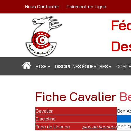
Nous Contacter
Paiement en Ligne
Fé
De
FTSE
DISCIPLINES ÉQUESTRES
COMPÉ
Fiche Cavalier
B
Cavalier
Ben A
Discipline
Type de Licence
plus de licences
CSO Qu