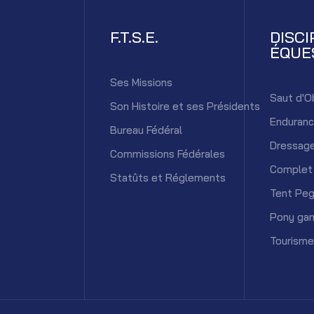
F.T.S.E.
DISCI
ÉQUE
Ses Missions
Saut d'O
Son Histoire et ses Présidents
Enduran
Bureau Fédéral
Dressag
Commissions Fédérales
Complet
Statûts et Réglements
Tent Peg
Pony ga
Tourisme