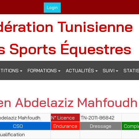
Login
dération Tunisienne
s Sports Équestres
TITIONS
FORMATIONS
ACTUALITÉS
SUIVI
STATI
en Abdelaziz Mahfoudh
bdelaziz Mahfoudh
N° Licence
TN-2011-86842
CSO
Endurance
Dressage
Compl
alification