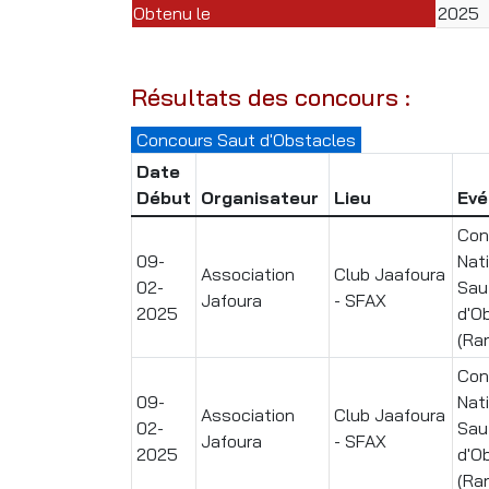
Obtenu le
2025
Résultats des concours :
Concours Saut d'Obstacles
Date
Début
Organisateur
Lieu
Ev
Con
09-
Nat
Association
Club Jaafoura
02-
Sau
Jafoura
- SFAX
2025
d'O
(Ra
Con
09-
Nat
Association
Club Jaafoura
02-
Sau
Jafoura
- SFAX
2025
d'O
(Ra