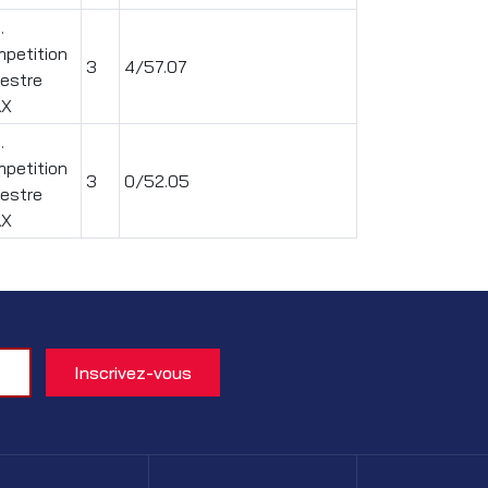
.
petition
3
4/57.07
estre
AX
.
petition
3
0/52.05
estre
AX