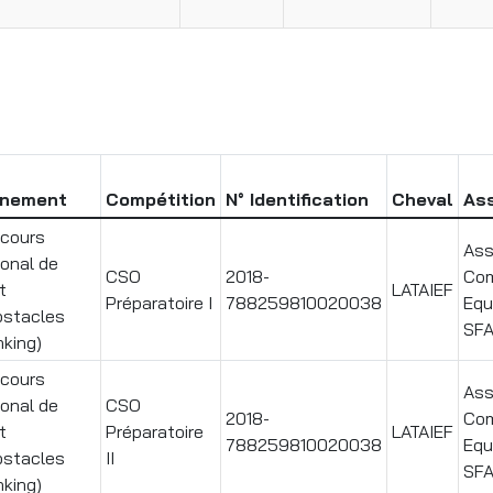
énement
Compétition
N° Identification
Cheval
Ass
cours
Ass
ional de
CSO
2018-
Com
t
LATAIEF
Préparatoire I
788259810020038
Equ
bstacles
SF
nking)
cours
Ass
ional de
CSO
2018-
Com
t
Préparatoire
LATAIEF
788259810020038
Equ
bstacles
II
SF
nking)