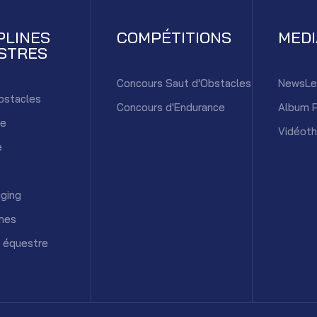
PLINES
COMPÉTITIONS
MED
STRES
Concours Saut d'Obstacles
NewsLe
bstacles
Concours d'Endurance
Album 
ce
Vidéot
e
ging
mes
 équestre