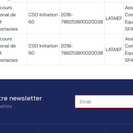
cours
Ass
ional de
CSO Initiation
2018-
Com
LATAIEF
t
60
788259810020038
Equ
bstacles
SF
cours
Ass
ional de
CSO Initiation
2018-
Com
LATAIEF
t
60
788259810020038
Equ
bstacles
SF
tre newsletter
alités