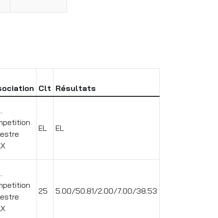
ociation
Clt
Résultats
.
petition
EL
EL
estre
AX
.
petition
25
5.00/50.81/2.00/7.00/38.53
estre
AX