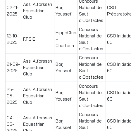
Concours
Ass. Alforssan
02-11-
Borj
National de
CSO
Equestrian
2025
Youssef
Saut
Préparatoire
Club
d'Obstacles
Concours
HippoClub
12-10-
National de
CSO Initiati
F.T.S.E
–
2025
Saut
60
Chorfech
d'Obstacles
Concours
Ass. Alforssan
21-09-
Borj
National de
CSO Initiati
Equestrian
2025
Youssef
Saut
60
Club
d'Obstacles
Concours
25-
Ass. Alforssan
Borj
National de
CSO Initiati
05-
Equestrian
Youssef
Saut
60
2025
Club
d'Obstacles
Concours
04-
Ass. Alforssan
Borj
National de
CSO Initiati
05-
Equestrian
Youssef
Saut
60
2025
Club