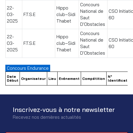
Concours
22-
Hippo
National de
CSO Initiati
03-
F.T.S.E
club–Sidi
Saut
60
2025
Thabet
D'Obstacles
Concours
22-
Hippo
National de
CSO Initiati
03-
F.T.S.E
club–Sidi
Saut
60
2025
Thabet
D'Obstacles
Concours Endurance
Date
N°
Organisateur
Lieu
Evénement
Compétition
Début
Identification
Inscrivez-vous à notre newsletter
Recevez nos dernières actualités