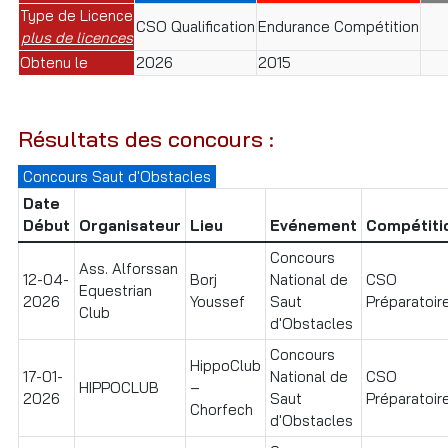
Type de Licence
CSO Qualification
Endurance Compétition
plus de licences
Obtenu le
2026
2015
Résultats des concours :
Concours Saut d'Obstacles
Date
Début
Organisateur
Lieu
Evénement
Compétiti
Concours
Ass. Alforssan
12-04-
Borj
National de
CSO
Equestrian
2026
Youssef
Saut
Préparatoire
Club
d'Obstacles
Concours
HippoClub
17-01-
National de
CSO
HIPPOCLUB
–
2026
Saut
Préparatoire
Chorfech
d'Obstacles