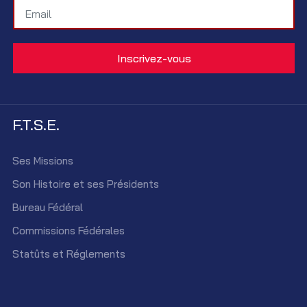
F.T.S.E.
Ses Missions
Son Histoire et ses Présidents
Bureau Fédéral
Commissions Fédérales
Statûts et Réglements