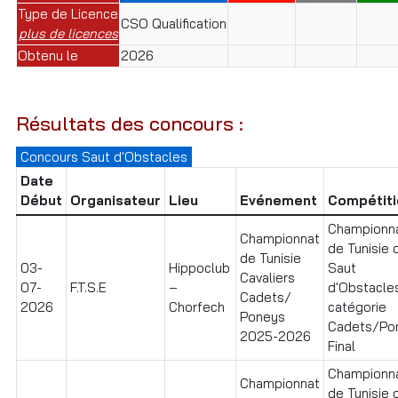
Type de Licence
CSO Qualification
plus de licences
Obtenu le
2026
Résultats des concours :
Concours Saut d'Obstacles
Date
Début
Organisateur
Lieu
Evénement
Compétiti
Championn
Championnat
de Tunisie 
de Tunisie
03-
Hippoclub
Saut
Cavaliers
07-
F.T.S.E
–
d'Obstacle
Cadets/
2026
Chorfech
catégorie
Poneys
Cadets/Po
2025-2026
Final
Championn
Championnat
de Tunisie 