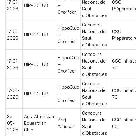
17-01-
National de
CSO
HIPPOCLUB
–
2026
Saut
Préparatoire
Chorfech
d'Obstacles
Concours
HippoClub
17-01-
National de
CSO
HIPPOCLUB
–
2026
Saut
Préparatoire
Chorfech
d'Obstacles
Concours
HippoClub
17-01-
National de
CSO Initiati
HIPPOCLUB
–
2026
Saut
70
Chorfech
d'Obstacles
Concours
HippoClub
17-01-
National de
CSO Initiati
HIPPOCLUB
–
2026
Saut
70
Chorfech
d'Obstacles
Concours
25-
Ass. Alforssan
Borj
National de
CSO Initiati
05-
Equestrian
Youssef
Saut
60
2025
Club
d'Obstacles