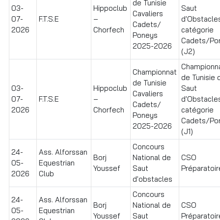
de Tunisie
03-
Hippoclub
Saut
Cavaliers
07-
F.T.S.E
–
d'Obstacle
Cadets/
2026
Chorfech
catégorie
Poneys
Cadets/Po
2025-2026
(J2)
Championn
Championnat
de Tunisie 
de Tunisie
03-
Hippoclub
Saut
Cavaliers
07-
F.T.S.E
–
d'Obstacle
Cadets/
2026
Chorfech
catégorie
Poneys
Cadets/Po
2025-2026
(J1)
Concours
24-
Ass. Alforssan
Borj
National de
CSO
05-
Equestrian
Youssef
Saut
Préparatoire
2026
Club
d'obstacles
Concours
24-
Ass. Alforssan
Borj
National de
CSO
05-
Equestrian
Youssef
Saut
Préparatoire