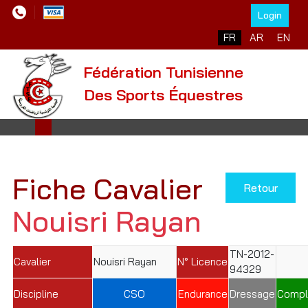
Login
Sélectionnez votre l
FR
AR
EN
Fédération Tunisienne
Des Sports Équestres
Fiche Cavalier
Retour
Nouisri Rayan
TN-2012-
Cavalier
Nouisri Rayan
N° Licence
94329
Discipline
CSO
Endurance
Dressage
Compl