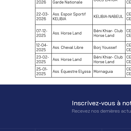
2026
Garde Nationale
C
22-03-
Ass. Espoir Sportif
CE
KELIBIA-NABEUL
2026
KELIBIA
C
07-12-
Béni Khiar- Club
CE
Ass. Horse Land
2025
Horse Land
C
12-04-
CE
Ass. Cheval Libre
Borj Youssef
2025
C
23-02-
Béni Khiar- Club
CE
Ass. Horse Land
2025
Horse Land
C
25-01-
CE
Ass. Équestre Elyssa
Mornaguia
2025
C
Inscrivez-vous à no
Recevez nos dernières actu