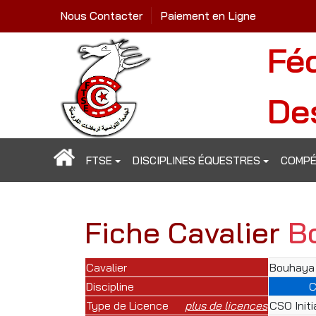
Nous Contacter
Paiement en Ligne
Fé
De
FTSE
DISCIPLINES ÉQUESTRES
COMPÉ
Fiche Cavalier
B
Cavalier
Bouhaya 
Discipline
Type de Licence
plus de licences
CSO Initi