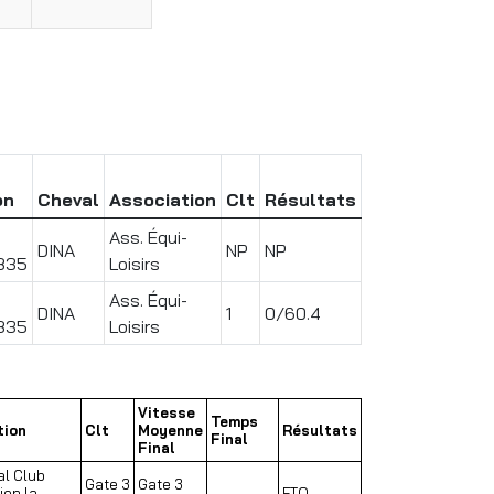
on
Cheval
Association
Clt
Résultats
Ass. Équi-
DINA
NP
NP
835
Loisirs
Ass. Équi-
DINA
1
0/60.4
835
Loisirs
Vitesse
Temps
tion
Clt
Moyenne
Résultats
Final
Final
al Club
Gate 3
Gate 3
ion la
FTQ