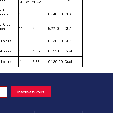
ME GA
ME GA
a
al Club
ion la
1
15
02:40:00
QUAL
a
al Club
ion la
14
14.91
5:22:00
QUAL
a
-Loisirs
1
15
05:20:00
QUAL
-Loisirs
1
14.86
05:23:00
Qual
-Loisirs
4
13.85
04:20:00
Qual