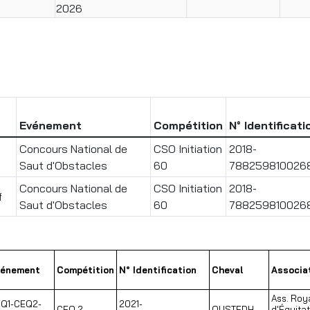
2026
Evénement
Compétition
N° Identificati
Concours National de
CSO Initiation
2018-
Saut d'Obstacles
60
788259810026
Concours National de
CSO Initiation
2018-
f
Saut d'Obstacles
60
788259810026
vénement
Compétition
N° Identification
Cheval
Associa
Ass. Roy
Q1-CEQ2-
2021-
CEQ 2
OUSTEDH
d'Équitat