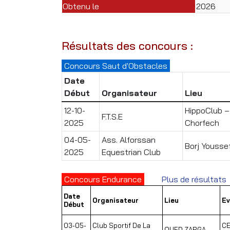
Obtenu le
2026
Résultats des concours :
Concours Saut d'Obstacles
Date
Début
Organisateur
Lieu
12-10-
HippoClub –
F.T.S.E
2025
Chorfech
04-05-
Ass. Alforssan
Borj Yousse
2025
Equestrian Club
Concours Endurance
Plus de résultats
Date
Organisateur
Lieu
E
Début
03-05-
Club Sportif De La
CE
OUED ZARGA