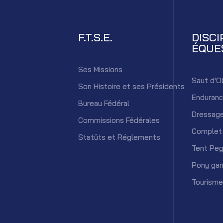
F.T.S.E.
DISCI
ÉQUE
Ses Missions
Saut d'O
Son Histoire et ses Présidents
Enduran
Bureau Fédéral
Dressag
Commissions Fédérales
Complet
Statûts et Réglements
Tent Peg
Pony ga
Tourisme