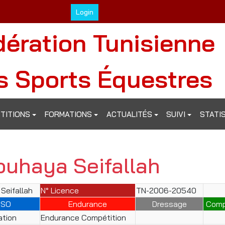
Login
dération Tunisienne
s Sports Équestres
TITIONS
FORMATIONS
ACTUALITÉS
SUIVI
STATI
ouhaya Seifallah
Seifallah
N° Licence
TN-2006-20540
CSO
Endurance
Dressage
Comp
ation
Endurance Compétition