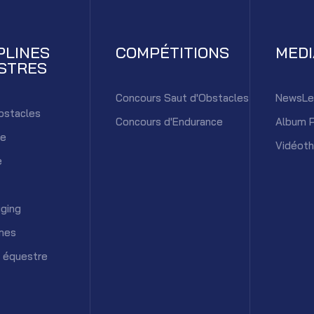
PLINES
COMPÉTITIONS
MED
STRES
Concours Saut d'Obstacles
NewsLe
bstacles
Concours d'Endurance
Album 
ce
Vidéot
e
ging
mes
 équestre