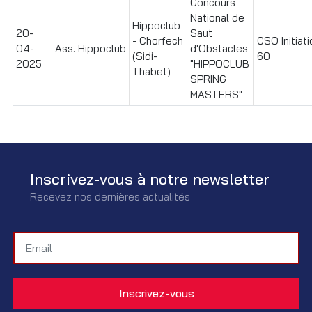
Concours
National de
Hippoclub
20-
Saut
- Chorfech
CSO Initiati
04-
Ass. Hippoclub
d'Obstacles
(Sidi-
60
2025
"HIPPOCLUB
Thabet)
SPRING
MASTERS"
Inscrivez-vous à notre newsletter
Recevez nos dernières actualités