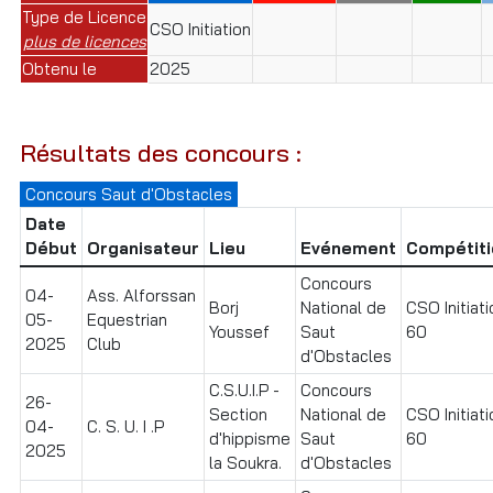
Type de Licence
CSO Initiation
plus de licences
Obtenu le
2025
Résultats des concours :
Concours Saut d'Obstacles
Date
Début
Organisateur
Lieu
Evénement
Compétiti
Concours
04-
Ass. Alforssan
Borj
National de
CSO Initiati
05-
Equestrian
Youssef
Saut
60
2025
Club
d'Obstacles
C.S.U.I.P -
Concours
26-
Section
National de
CSO Initiati
04-
C. S. U. I .P
d'hippisme
Saut
60
2025
la Soukra.
d'Obstacles