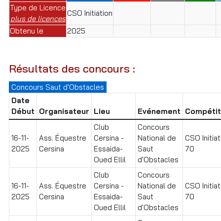
Type de Licence
CSO Initiation
plus de licences
Obtenu le
2025
Résultats des concours :
Concours Saut d'Obstacles
Date
Début
Organisateur
Lieu
Evénement
Compétit
Club
Concours
16-11-
Ass. Équestre
Cersina -
National de
CSO Initiat
2025
Cersina
Essaida-
Saut
70
Oued Ellil
d'Obstacles
Club
Concours
16-11-
Ass. Équestre
Cersina -
National de
CSO Initiat
2025
Cersina
Essaida-
Saut
70
Oued Ellil
d'Obstacles