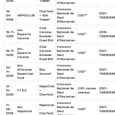
2026
Thabet
d'Obstacles
Concours
19-
Chorfech
National de
2021-
04-
HIPPOCLUB
– Sidi
CSO**
Saut
78825939
2026
Thabet
d'Obstacles
Club
Concours
Ass.
16-11-
Cersina -
National de
2019-
Équestre
CSO*
2025
Essaida-
Saut
78825939
Cersina
Oued Ellil
d'Obstacles
Club
Concours
Ass.
16-11-
Cersina -
National de
2021-
Équestre
CSO*
2025
Essaida-
Saut
78825939
Cersina
Oued Ellil
d'Obstacles
Ass.
Concours
02-
Alforssan
Borj
National de
2021-
11-
CSO*
Equestrian
Youssef
Saut
78825939
2025
Club
d'Obstacles
Concours
12-
HippoClub
National de
CSO Jeunes
2021-
10-
F.T.S.E
–
Saut
chevaux
78825939
2025
Chorfech
d'Obstacles
Concours
11-
Hippoclub
Ass.
National de
2021-
05-
-
CSO*
Hippoclub
Saut
78825939
2025
Chorfech