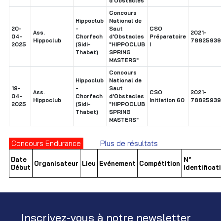
d'Obstacles
Concours
Hippoclub
National de
20-
-
Saut
CSO
Ass.
2021-
04-
Chorfech
d'Obstacles
Préparatoire
Hippoclub
78825939
2025
(Sidi-
"HIPPOCLUB
I
Thabet)
SPRING
MASTERS"
Concours
Hippoclub
National de
19-
-
Saut
Ass.
CSO
2021-
04-
Chorfech
d'Obstacles
Hippoclub
Initiation 60
78825939
2025
(Sidi-
"HIPPOCLUB
Thabet)
SPRING
MASTERS"
Concours Endurance
Plus de résultats
Date
N°
Organisateur
Lieu
Evénement
Compétition
Début
Identificat
Inscrivez-vous à notre newsletter