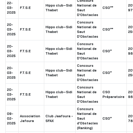
Concours
22-
Hippo club–Sidi
National de
20
03-
F.T.S.E
CSO**
Thabet
Saut
97
2025
D'Obstacles
Concours
20-
Hippo club–Sidi
National de
20
03-
F.T.S.E
CSO**
Thabet
Saut
25
2025
D'Obstacles
Concours
20-
Hippo club–Sidi
National de
20
03-
F.T.S.E
CSO*
Thabet
Saut
98
2025
D'Obstacles
Concours
20-
Hippo club–Sidi
National de
20
03-
F.T.S.E
CSO*
Thabet
Saut
25
2025
D'Obstacles
Concours
20-
Hippo club–Sidi
National de
CSO
20
03-
F.T.S.E
Thabet
Saut
Préparatoire
98
2025
D'Obstacles
Concours
09-
National de
Association
Club Jaafoura -
20
02-
Saut
CSO*
Jafoura
SFAX
78
2025
d'Obstacles
(Ranking)