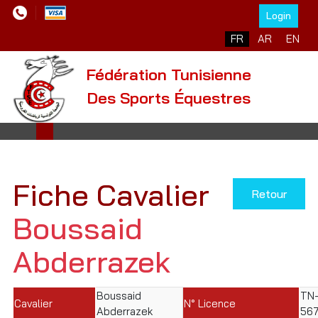
Login
Sélectionnez votre l
FR
AR
EN
Fédération Tunisienne
Des Sports Équestres
Fiche Cavalier
Retour
Boussaid
Abderrazek
Boussaid
TN-
Cavalier
N° Licence
Abderrazek
56