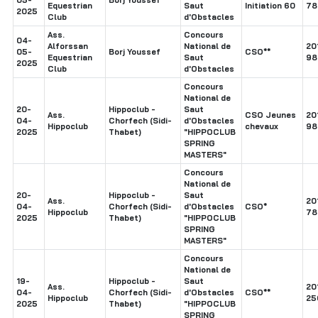
Equestrian
Saut
Initiation 60
78
2025
Club
d'Obstacles
Ass.
Concours
04-
Alforssan
National de
20
05-
Borj Youssef
CSO**
Equestrian
Saut
98
2025
Club
d'Obstacles
Concours
National de
20-
Hippoclub -
Saut
Ass.
CSO Jeunes
20
04-
Chorfech (Sidi-
d'Obstacles
Hippoclub
chevaux
98
2025
Thabet)
"HIPPOCLUB
SPRING
MASTERS"
Concours
National de
20-
Hippoclub -
Saut
Ass.
20
04-
Chorfech (Sidi-
d'Obstacles
CSO*
Hippoclub
78
2025
Thabet)
"HIPPOCLUB
SPRING
MASTERS"
Concours
National de
19-
Hippoclub -
Saut
Ass.
20
04-
Chorfech (Sidi-
d'Obstacles
CSO**
Hippoclub
25
2025
Thabet)
"HIPPOCLUB
SPRING