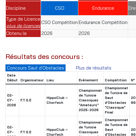
Discipline
CSO
Endurance
Dre
Type de Licence
CSO Compétition
Endurance Compétition
plus de licences
Obtenu le
2026
2026
Résultats des concours :
Concours Saut d'Obstacles
Plus de résultats
Date
Début
Organisateur
Lieu
Evénement
Compétition
N° 
Championnat
Championnat
de Tunisie de
02-
de Tunisie
HippoClub –
Saut
20
07-
F.T.S.E
Classiques
Chorfech
d'Obstacles
96
2026
"Amateurs"
"Classique"
2025-2026
Final
Championnat
Championnat
de Tunisie de
02-
de Tunisie
HippoClub –
Saut
20
07-
F.T.S.E
Classiques
Chorfech
d'Obstacles
96