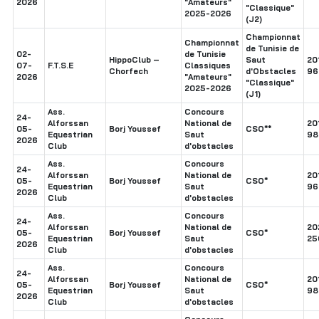
2026
"Amateurs"
"Classique"
2025-2026
(J2)
Championnat
Championnat
de Tunisie de
02-
de Tunisie
HippoClub –
Saut
20
07-
F.T.S.E
Classiques
Chorfech
d'Obstacles
96
2026
"Amateurs"
"Classique"
2025-2026
(J1)
Ass.
Concours
24-
Alforssan
National de
20
05-
Borj Youssef
CSO**
Equestrian
Saut
98
2026
Club
d'obstacles
Ass.
Concours
24-
Alforssan
National de
20
05-
Borj Youssef
CSO*
Equestrian
Saut
96
2026
Club
d'obstacles
Ass.
Concours
24-
Alforssan
National de
20
05-
Borj Youssef
CSO*
Equestrian
Saut
25
2026
Club
d'obstacles
Ass.
Concours
24-
Alforssan
National de
20
05-
Borj Youssef
CSO*
Equestrian
Saut
98
2026
Club
d'obstacles