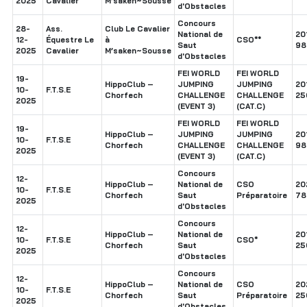
2025
Cavalier
M’saken~Sousse
d'Obstacles
Concours
28-
Ass.
Club Le Cavalier
National de
20
12-
Équestre Le
à
CSO**
Saut
98
2025
Cavalier
M’saken~Sousse
d'Obstacles
FEI WORLD
FEI WORLD
19-
HippoClub –
JUMPING
JUMPING
20
10-
F.T.S.E
Chorfech
CHALLENGE
CHALLENGE
25
2025
(EVENT 3)
(CAT.C)
FEI WORLD
FEI WORLD
19-
HippoClub –
JUMPING
JUMPING
20
10-
F.T.S.E
Chorfech
CHALLENGE
CHALLENGE
98
2025
(EVENT 3)
(CAT.C)
Concours
12-
HippoClub –
National de
CSO
20
10-
F.T.S.E
Chorfech
Saut
Préparatoire
78
2025
d'Obstacles
Concours
12-
HippoClub –
National de
20
10-
F.T.S.E
CSO*
Chorfech
Saut
25
2025
d'Obstacles
Concours
12-
HippoClub –
National de
CSO
20
10-
F.T.S.E
Chorfech
Saut
Préparatoire
25
2025
d'Obstacles