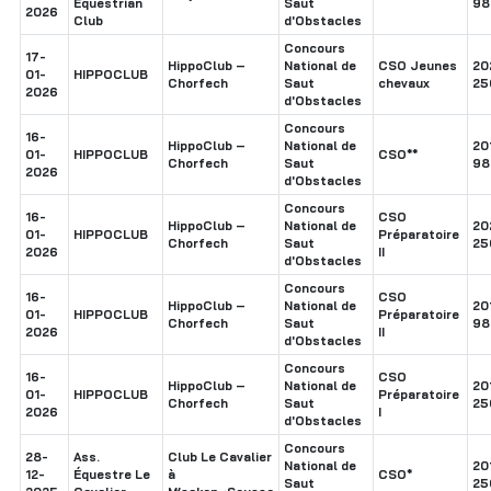
Equestrian
Saut
98
2026
Club
d'Obstacles
Concours
17-
HippoClub –
National de
CSO Jeunes
20
01-
HIPPOCLUB
Chorfech
Saut
chevaux
25
2026
d'Obstacles
Concours
16-
HippoClub –
National de
20
01-
HIPPOCLUB
CSO**
Chorfech
Saut
98
2026
d'Obstacles
Concours
16-
CSO
HippoClub –
National de
20
01-
HIPPOCLUB
Préparatoire
Chorfech
Saut
25
2026
II
d'Obstacles
Concours
16-
CSO
HippoClub –
National de
20
01-
HIPPOCLUB
Préparatoire
Chorfech
Saut
98
2026
II
d'Obstacles
Concours
16-
CSO
HippoClub –
National de
20
01-
HIPPOCLUB
Préparatoire
Chorfech
Saut
25
2026
I
d'Obstacles
Concours
28-
Ass.
Club Le Cavalier
National de
20
12-
Équestre Le
à
CSO*
Saut
25