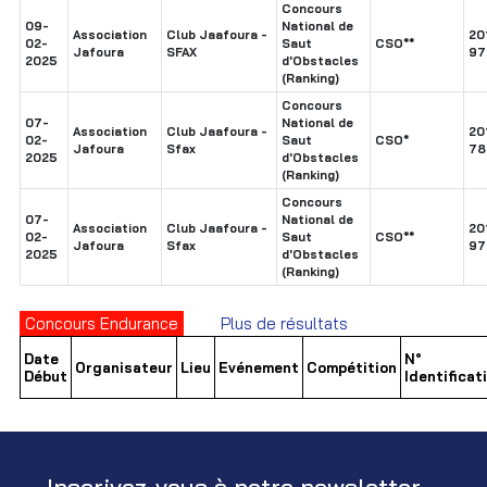
Concours
09-
National de
Association
Club Jaafoura -
20
02-
Saut
CSO**
Jafoura
SFAX
97
2025
d'Obstacles
(Ranking)
Concours
07-
National de
Association
Club Jaafoura -
20
02-
Saut
CSO*
Jafoura
Sfax
78
2025
d'Obstacles
(Ranking)
Concours
07-
National de
Association
Club Jaafoura -
20
02-
Saut
CSO**
Jafoura
Sfax
97
2025
d'Obstacles
(Ranking)
Concours Endurance
Plus de résultats
Date
N°
Organisateur
Lieu
Evénement
Compétition
Début
Identificat
Inscrivez-vous à notre newsletter