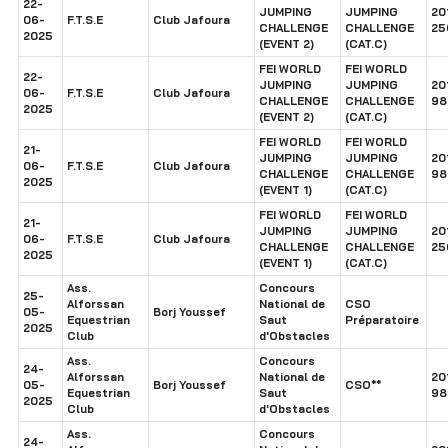
22-
JUMPING
JUMPING
20
06-
F.T.S.E
Club Jafoura
CHALLENGE
CHALLENGE
25
2025
(EVENT 2)
(CAT.C)
FEI WORLD
FEI WORLD
22-
JUMPING
JUMPING
20
06-
F.T.S.E
Club Jafoura
CHALLENGE
CHALLENGE
98
2025
(EVENT 2)
(CAT.C)
FEI WORLD
FEI WORLD
21-
JUMPING
JUMPING
20
06-
F.T.S.E
Club Jafoura
CHALLENGE
CHALLENGE
98
2025
(EVENT 1)
(CAT.C)
FEI WORLD
FEI WORLD
21-
JUMPING
JUMPING
20
06-
F.T.S.E
Club Jafoura
CHALLENGE
CHALLENGE
25
2025
(EVENT 1)
(CAT.C)
Ass.
Concours
25-
Alforssan
National de
CSO
05-
Borj Youssef
Equestrian
Saut
Préparatoire
2025
Club
d'Obstacles
Ass.
Concours
24-
Alforssan
National de
20
05-
Borj Youssef
CSO**
Equestrian
Saut
98
2025
Club
d'Obstacles
Ass.
Concours
24-