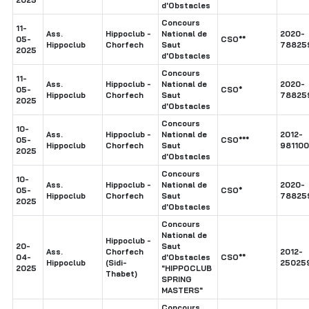
d'Obstacles
Concours
11-
Ass.
Hippoclub -
National de
2020-
05-
CSO**
Hippoclub
Chorfech
Saut
78825
2025
d'Obstacles
Concours
11-
Ass.
Hippoclub -
National de
2020-
05-
CSO*
Hippoclub
Chorfech
Saut
78825
2025
d'Obstacles
Concours
10-
Ass.
Hippoclub -
National de
2012-
05-
CSO***
Hippoclub
Chorfech
Saut
98110
2025
d'Obstacles
Concours
10-
Ass.
Hippoclub -
National de
2020-
05-
CSO*
Hippoclub
Chorfech
Saut
78825
2025
d'Obstacles
Concours
National de
Hippoclub -
20-
Saut
Ass.
Chorfech
2012-
04-
d'Obstacles
CSO**
Hippoclub
(Sidi-
25025
2025
"HIPPOCLUB
Thabet)
SPRING
MASTERS"
Concours