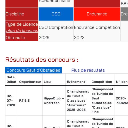
Abederrahmane
88
Discipline
CSO
Endurance
Dre
Type de Licence
CSO Compétition
Endurance Compétition
plus de licences
Obtenu le
2026
2023
Résultats des concours :
Concours Saut d'Obstacles
Plus de résultats
Date
Début
Organisateur
Lieu
Evénement
Compétition
N° Iden
Championnat
Championnat
de Tunisie de
02-
de Tunisie
HippoClub –
Saut
2020-
07-
F.T.S.E
Classiques
Chorfech
d'Obstacles
78825
2026
"Amateurs"
"Classique"
2025-2026
Final
Championnat
Championnat
de Tunisie de
02-
de Tunisie