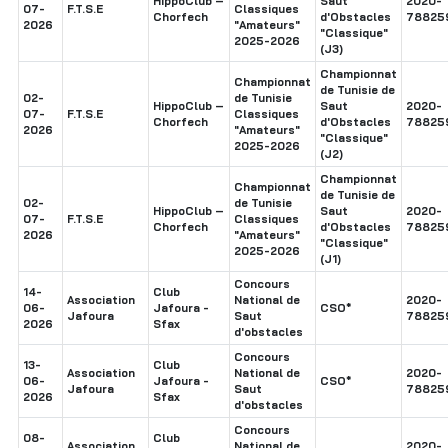
HippoClub –
Saut
2020-
07-
F.T.S.E
Classiques
Chorfech
d'Obstacles
78825
2026
"Amateurs"
"Classique"
2025-2026
(J3)
Championnat
Championnat
de Tunisie de
02-
de Tunisie
HippoClub –
Saut
2020-
07-
F.T.S.E
Classiques
Chorfech
d'Obstacles
78825
2026
"Amateurs"
"Classique"
2025-2026
(J2)
Championnat
Championnat
de Tunisie de
02-
de Tunisie
HippoClub –
Saut
2020-
07-
F.T.S.E
Classiques
Chorfech
d'Obstacles
78825
2026
"Amateurs"
"Classique"
2025-2026
(J1)
Concours
14-
Club
Association
National de
2020-
06-
Jafoura -
CSO*
Jafoura
Saut
78825
2026
Sfax
d'obstacles
Concours
13-
Club
Association
National de
2020-
06-
Jafoura -
CSO*
Jafoura
Saut
78825
2026
Sfax
d'obstacles
Concours
08-
Club
Association
National de
2020-