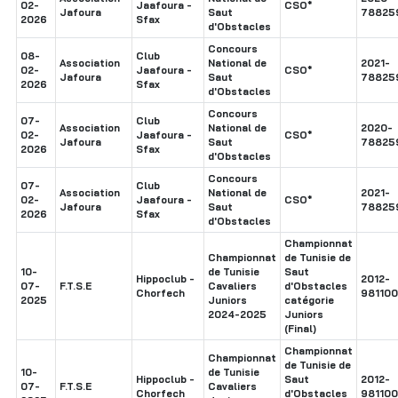
02-
Jaafoura -
CSO*
Jafoura
Saut
78825
2026
Sfax
d'Obstacles
Concours
08-
Club
Association
National de
2021-
02-
Jaafoura -
CSO*
Jafoura
Saut
78825
2026
Sfax
d'Obstacles
Concours
07-
Club
Association
National de
2020-
02-
Jaafoura -
CSO*
Jafoura
Saut
78825
2026
Sfax
d'Obstacles
Concours
07-
Club
Association
National de
2021-
02-
Jaafoura -
CSO*
Jafoura
Saut
78825
2026
Sfax
d'Obstacles
Championnat
Championnat
de Tunisie de
10-
de Tunisie
Saut
Hippoclub -
2012-
07-
F.T.S.E
Cavaliers
d'Obstacles
Chorfech
98110
2025
Juniors
catégorie
2024-2025
Juniors
(Final)
Championnat
Championnat
de Tunisie de
10-
de Tunisie
Hippoclub -
Saut
2012-
07-
F.T.S.E
Cavaliers
Chorfech
d'Obstacles
98110