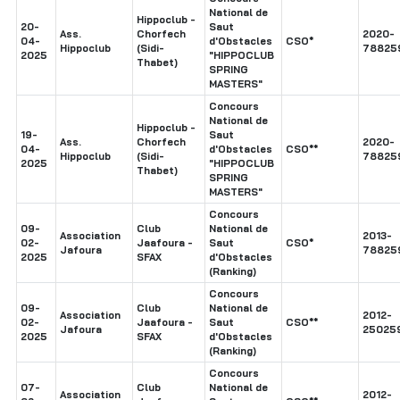
National de
Hippoclub -
20-
Saut
Ass.
Chorfech
2020-
04-
d'Obstacles
CSO*
Hippoclub
(Sidi-
78825
2025
"HIPPOCLUB
Thabet)
SPRING
MASTERS"
Concours
National de
Hippoclub -
19-
Saut
Ass.
Chorfech
2020-
04-
d'Obstacles
CSO**
Hippoclub
(Sidi-
78825
2025
"HIPPOCLUB
Thabet)
SPRING
MASTERS"
Concours
09-
Club
National de
Association
2013-
02-
Jaafoura -
Saut
CSO*
Jafoura
78825
2025
SFAX
d'Obstacles
(Ranking)
Concours
09-
Club
National de
Association
2012-
02-
Jaafoura -
Saut
CSO**
Jafoura
25025
2025
SFAX
d'Obstacles
(Ranking)
Concours
07-
Club
National de
Association
2012-