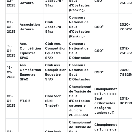
02-
Jaafoura -
Saut
CSO**
Jafoura
25025
2025
Sfax
d'Obstacles
(Ranking)
Concours
07-
Club
National de
Association
2020-
02-
Jaafoura -
Saut
CSO*
Jafoura
78825
2025
Sfax
d'Obstacles
(Ranking)
Ass.
Club Ass.
Concours
19-
Compétition
Compétition
National de
2012-
01-
CSO*
Equestre
Equestre
Saut
25025
2025
SFAX
SFAX
D'Obstacles
Ass.
Club Ass.
Concours
19-
Compétition
Compétition
National de
2020-
01-
CSO*
Equestre
Equestre
Saut
78825
2025
SFAX
SFAX
D'Obstacles
Championnat
Championnat
de Tunisie de
de Tunisie de
02-
Chorfech
Saut
Saut
2012-
01-
F.T.S.E
(Sidi-
d'Obstacles
d'Obstacles
98110
2025
Thabet)
catégorie
catégorie
Juniors
Juniors (J1)
2023-2024
Championnat
Championnat
de Tunisie de
de Tunisie de
02-
Chorfech
Saut