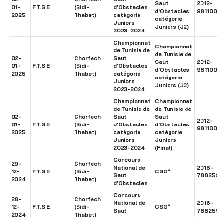
Saut
2012-
01-
F.T.S.E
(Sidi-
d'Obstacles
d'Obstacles
98110
2025
Thabet)
catégorie
catégorie
Juniors
Juniors (J2)
2023-2024
Championnat
Championnat
de Tunisie de
de Tunisie de
02-
Chorfech
Saut
Saut
2012-
01-
F.T.S.E
(Sidi-
d'Obstacles
d'Obstacles
98110
2025
Thabet)
catégorie
catégorie
Juniors
Juniors (J3)
2023-2024
Championnat
Championnat
de Tunisie de
de Tunisie de
02-
Chorfech
Saut
Saut
2012-
01-
F.T.S.E
(Sidi-
d'Obstacles
d'Obstacles
98110
2025
Thabet)
catégorie
catégorie
Juniors
Juniors
2023-2024
(Final)
Concours
29-
Chorfech
National de
2016-
12-
F.T.S.E
(Sidi-
CSO*
Saut
78825
2024
Thabet)
d'Obstacles
Concours
28-
Chorfech
National de
2016-
12-
F.T.S.E
(Sidi-
CSO*
Saut
78825
2024
Thabet)