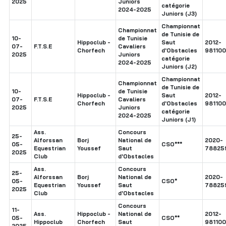
2025
Juniors
catégorie
2024-2025
Juniors (J3)
Championnat
Championnat
de Tunisie de
10-
de Tunisie
Hippoclub -
Saut
2012-
07-
F.T.S.E
Cavaliers
Chorfech
d'Obstacles
98110
2025
Juniors
catégorie
2024-2025
Juniors (J2)
Championnat
Championnat
de Tunisie de
10-
de Tunisie
Hippoclub -
Saut
2012-
07-
F.T.S.E
Cavaliers
Chorfech
d'Obstacles
98110
2025
Juniors
catégorie
2024-2025
Juniors (J1)
Ass.
Concours
25-
Alforssan
Borj
National de
2020-
05-
CSO***
Equestrian
Youssef
Saut
78825
2025
Club
d'Obstacles
Ass.
Concours
25-
Alforssan
Borj
National de
2020-
05-
CSO*
Equestrian
Youssef
Saut
78825
2025
Club
d'Obstacles
Concours
11-
Ass.
Hippoclub -
National de
2012-
05-
CSO**
Hippoclub
Chorfech
Saut
98110
2025