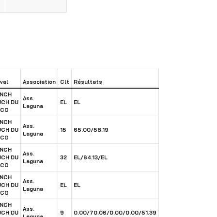
val
Association
Clt
Résultats
ENCH
Ass.
CH DU
EL
EL
Laguna
NCO
ENCH
Ass.
CH DU
15
65.00/58.19
Laguna
NCO
ENCH
Ass.
CH DU
32
EL/64.13/EL
Laguna
NCO
ENCH
Ass.
CH DU
EL
EL
Laguna
NCO
ENCH
Ass.
CH DU
9
0.00/70.06/0.00/0.00/51.39
Laguna