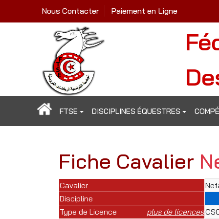
Nous Contacter
Paiement en Ligne
Fé
De
FTSE
DISCIPLINES ÉQUESTRES
COMPÉ
Fiche Cavalier
N
Cavalier
Nef
Discipline
Type de Licence
plus de licences
CSO