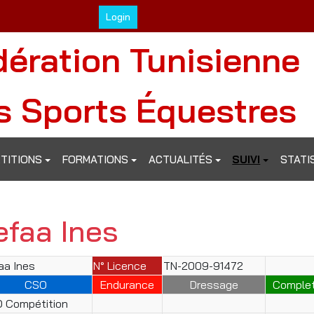
Login
dération Tunisienne
s Sports Équestres
TITIONS
FORMATIONS
ACTUALITÉS
SUIVI
STATI
efaa Ines
aa Ines
N° Licence
TN-2009-91472
CSO
Endurance
Dressage
Comple
 Compétition