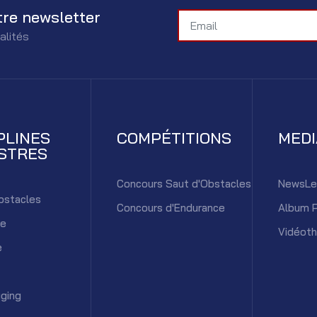
tre newsletter
alités
PLINES
COMPÉTITIONS
MED
STRES
Concours Saut d'Obstacles
NewsLe
bstacles
Concours d'Endurance
Album 
ce
Vidéot
e
ging