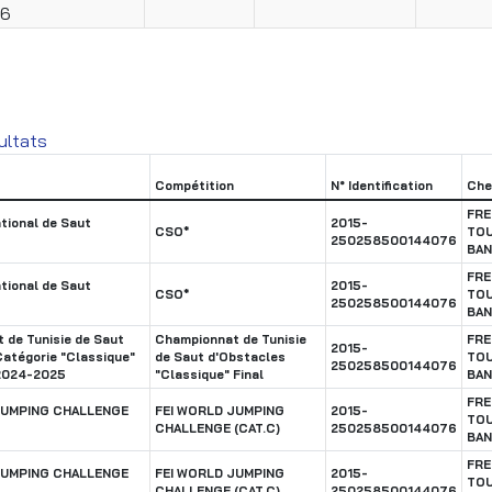
26
ultats
Compétition
N° Identification
Che
FR
tional de Saut
2015-
CSO*
TOU
250258500144076
BA
FR
tional de Saut
2015-
CSO*
TOU
250258500144076
BA
 de Tunisie de Saut
Championnat de Tunisie
FR
2015-
Catégorie "Classique"
de Saut d'Obstacles
TOU
250258500144076
 2024-2025
"Classique" Final
BA
FR
JUMPING CHALLENGE
FEI WORLD JUMPING
2015-
TOU
CHALLENGE (CAT.C)
250258500144076
BA
FR
JUMPING CHALLENGE
FEI WORLD JUMPING
2015-
TOU
CHALLENGE (CAT.C)
250258500144076