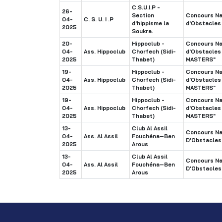
C.S.U.I.P -
26-
Section
Concours Na
04-
C. S. U. I .P
d'hippisme la
d'Obstacles
2025
Soukra.
20-
Hippoclub -
Concours Na
04-
Ass. Hippoclub
Chorfech (Sidi-
d'Obstacle
2025
Thabet)
MASTERS"
19-
Hippoclub -
Concours Na
04-
Ass. Hippoclub
Chorfech (Sidi-
d'Obstacle
2025
Thabet)
MASTERS"
19-
Hippoclub -
Concours Na
04-
Ass. Hippoclub
Chorfech (Sidi-
d'Obstacle
2025
Thabet)
MASTERS"
13-
Club Al Assil
Concours Na
04-
Ass. Al Assil
Fouchéna–Ben
D'Obstacles
2025
Arous
13-
Club Al Assil
Concours Na
04-
Ass. Al Assil
Fouchéna–Ben
D'Obstacles
2025
Arous