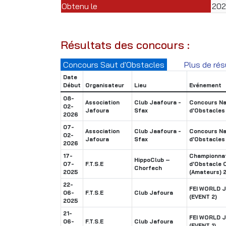
Obtenu le
20
Résultats des concours :
Concours Saut d'Obstacles
Plus de rés
Date
Début
Organisateur
Lieu
Evénement
08-
Association
Club Jaafoura -
Concours Na
02-
Jafoura
Sfax
d'Obstacles
2026
07-
Association
Club Jaafoura -
Concours Na
02-
Jafoura
Sfax
d'Obstacles
2026
17-
Championnat
HippoClub –
07-
F.T.S.E
d'Obstacle 
Chorfech
2025
(Amateurs)
22-
FEI WORLD 
06-
F.T.S.E
Club Jafoura
(EVENT 2)
2025
21-
FEI WORLD 
06-
F.T.S.E
Club Jafoura
(EVENT 1)