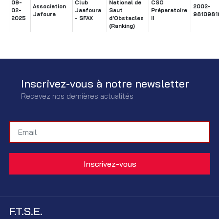
09-
Club
National de
CSO
Association
2002-
02-
Jaafoura
Saut
Préparatoire
Jafoura
9810981
2025
- SFAX
d'Obstacles
II
(Ranking)
Inscrivez-vous à notre newsletter
Recevez nos dernières actualités
F.T.S.E.