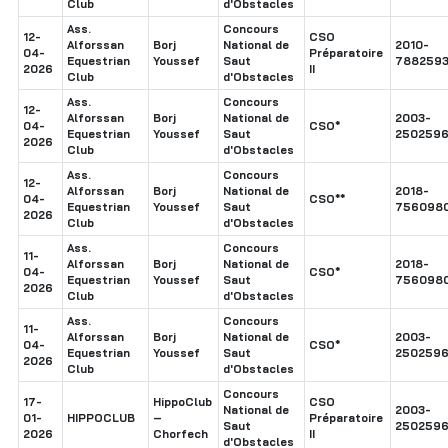
Club
d'Obstacles
Ass.
Concours
12-
CSO
Alforssan
Borj
National de
2010-
04-
Préparatoire
Equestrian
Youssef
Saut
788259
2026
II
Club
d'Obstacles
Ass.
Concours
12-
Alforssan
Borj
National de
2003-
04-
CSO*
Equestrian
Youssef
Saut
250259
2026
Club
d'Obstacles
Ass.
Concours
12-
Alforssan
Borj
National de
2018-
04-
CSO**
Equestrian
Youssef
Saut
756098
2026
Club
d'Obstacles
Ass.
Concours
11-
Alforssan
Borj
National de
2018-
04-
CSO*
Equestrian
Youssef
Saut
756098
2026
Club
d'Obstacles
Ass.
Concours
11-
Alforssan
Borj
National de
2003-
04-
CSO*
Equestrian
Youssef
Saut
250259
2026
Club
d'Obstacles
Concours
17-
HippoClub
CSO
National de
2003-
01-
HIPPOCLUB
–
Préparatoire
Saut
250259
2026
Chorfech
II
d'Obstacles