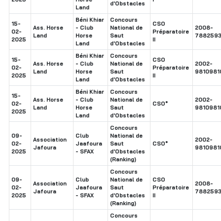
d'Obstacles
Land
Béni Khiar
Concours
15-
CSO
Ass. Horse
- Club
National de
2008-
02-
Préparatoire
Land
Horse
Saut
7882593
2025
II
Land
d'Obstacles
Béni Khiar
Concours
15-
CSO
Ass. Horse
- Club
National de
2002-
02-
Préparatoire
Land
Horse
Saut
9810981
2025
II
Land
d'Obstacles
Béni Khiar
Concours
15-
Ass. Horse
- Club
National de
2002-
02-
CSO*
Land
Horse
Saut
9810981
2025
Land
d'Obstacles
Concours
09-
Club
National de
Association
2002-
02-
Jaafoura
Saut
CSO*
Jafoura
9810981
2025
- SFAX
d'Obstacles
(Ranking)
Concours
09-
Club
National de
CSO
Association
2008-
02-
Jaafoura
Saut
Préparatoire
Jafoura
7882593
2025
- SFAX
d'Obstacles
II
(Ranking)
Concours