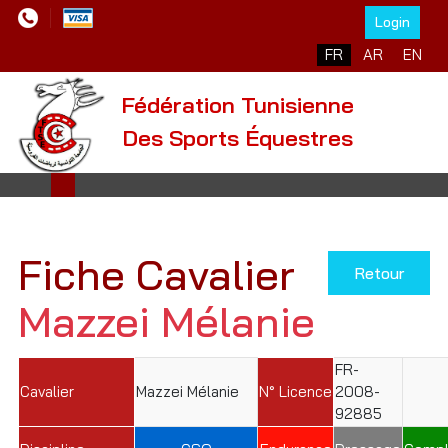
Login
Sélectionnez votre l
FR
AR
EN
Fédération Tunisienne
Des Sports Équestres
Fiche Cavalier
Retour
Mazzei Mélanie
FR-
Cavalier
Mazzei Mélanie
N° Licence
2008-
92885