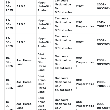
Concours
23-
Hippo
National de
2002-
03-
F.T.S.E
club–Sidi
CSO*
Saut
9810981
2025
Thabet
D'Obstacles
Concours
23-
Hippo
National de
CSO
2013-
03-
F.T.S.E
club–Sidi
Saut
Préparatoire
7882593
2025
Thabet
D'Obstacles
Concours
22-
Hippo
National de
2002-
03-
F.T.S.E
club–Sidi
CSO*
Saut
9810981
2025
Thabet
D'Obstacles
Béni
Concours
16-
Khiar-
CSO
Ass. Horse
National de
2002-
02-
Club
Préparatoire
Land
Saut
9810981
2025
Horse
II
d'Obstacles
Land
Béni
Concours
16-
Khiar-
CSO
Ass. Horse
National de
2008-
02-
Club
Préparatoire
Land
Saut
7882593
2025
Horse
II
d'Obstacles
Land
Béni
Concours
16-
Khiar-
CSO
Ass. Horse
National de
2002-
02-
Club
Préparatoire
Land
Saut
9810981
2025
Horse
I