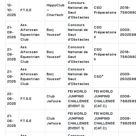
Concours
12-
HippoClub
National de
CSO
2018-
10-
F.T.S.E
–
Saut
Préparatoire
756098
2025
Chorfech
d'Obstacles
Ass.
Concours
21-
CSO
Alforssan
Borj
National de
2003-
09-
Préparatoire
Equestrian
Youssef
Saut
250259
2025
II
Club
d'Obstacles
Ass.
Concours
21-
CSO
Alforssan
Borj
National de
2018-
09-
Préparatoire
Equestrian
Youssef
Saut
756098
2025
II
Club
d'Obstacles
Ass.
Concours
21-
Alforssan
Borj
National de
2003-
09-
CSO*
Equestrian
Youssef
Saut
250259
2025
Club
d'Obstacles
FEI WORLD
FEI WORLD
22-
Club
JUMPING
JUMPING
2008-
06-
F.T.S.E
Jafoura
CHALLENGE
CHALLENGE
7882593
2025
(EVENT 2)
(CAT.C)
FEI WORLD
FEI WORLD
21-
Club
JUMPING
JUMPING
2008-
06-
F.T.S.E
Jafoura
CHALLENGE
CHALLENGE
7882593
2025
(EVENT 1)
(CAT.C)
Ass.
Concours