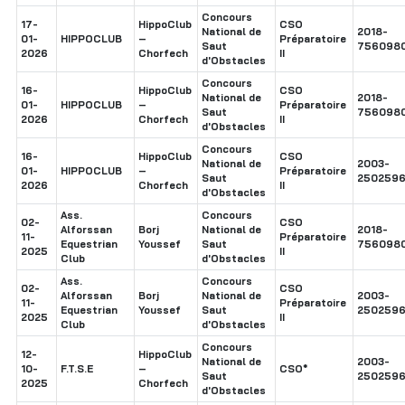
Concours
17-
HippoClub
CSO
National de
2018-
01-
HIPPOCLUB
–
Préparatoire
Saut
756098
2026
Chorfech
II
d'Obstacles
Concours
16-
HippoClub
CSO
National de
2018-
01-
HIPPOCLUB
–
Préparatoire
Saut
756098
2026
Chorfech
II
d'Obstacles
Concours
16-
HippoClub
CSO
National de
2003-
01-
HIPPOCLUB
–
Préparatoire
Saut
250259
2026
Chorfech
II
d'Obstacles
Ass.
Concours
02-
CSO
Alforssan
Borj
National de
2018-
11-
Préparatoire
Equestrian
Youssef
Saut
756098
2025
II
Club
d'Obstacles
Ass.
Concours
02-
CSO
Alforssan
Borj
National de
2003-
11-
Préparatoire
Equestrian
Youssef
Saut
250259
2025
II
Club
d'Obstacles
Concours
12-
HippoClub
National de
2003-
10-
F.T.S.E
–
CSO*
Saut
250259
2025
Chorfech
d'Obstacles