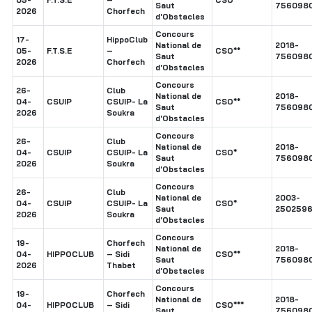
Saut
756098
2026
Chorfech
d'Obstacles
Concours
17-
HippoClub
National de
2018-
05-
F.T.S.E
–
CSO**
Saut
756098
2026
Chorfech
d'Obstacles
Concours
26-
Club
National de
2018-
04-
CSUIP
CSUIP- La
CSO**
Saut
756098
2026
Soukra
d'Obstacles
Concours
26-
Club
National de
2018-
04-
CSUIP
CSUIP- La
CSO*
Saut
756098
2026
Soukra
d'Obstacles
Concours
26-
Club
National de
2003-
04-
CSUIP
CSUIP- La
CSO*
Saut
250259
2026
Soukra
d'Obstacles
Concours
19-
Chorfech
National de
2018-
04-
HIPPOCLUB
– Sidi
CSO**
Saut
756098
2026
Thabet
d'Obstacles
Concours
19-
Chorfech
National de
2018-
04-
HIPPOCLUB
– Sidi
CSO***
Saut
756098