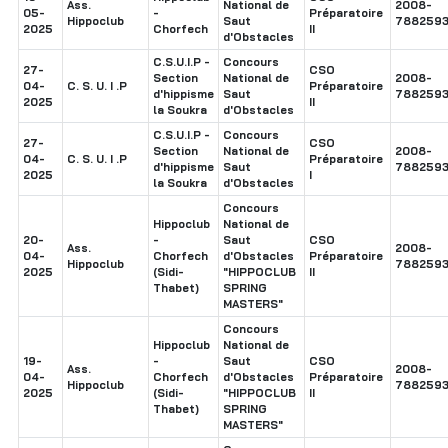
Ass.
National de
2008-
05-
-
Préparatoire
Hippoclub
Saut
7882593
2025
Chorfech
II
d'Obstacles
C.S.U.I.P -
Concours
27-
CSO
Section
National de
2008-
04-
C. S. U. I .P
Préparatoire
d'hippisme
Saut
7882593
2025
II
la Soukra
d'Obstacles
C.S.U.I.P -
Concours
27-
CSO
Section
National de
2008-
04-
C. S. U. I .P
Préparatoire
d'hippisme
Saut
7882593
2025
I
la Soukra
d'Obstacles
Concours
Hippoclub
National de
20-
-
Saut
CSO
Ass.
2008-
04-
Chorfech
d'Obstacles
Préparatoire
Hippoclub
7882593
2025
(Sidi-
"HIPPOCLUB
II
Thabet)
SPRING
MASTERS"
Concours
Hippoclub
National de
19-
-
Saut
CSO
Ass.
2008-
04-
Chorfech
d'Obstacles
Préparatoire
Hippoclub
7882593
2025
(Sidi-
"HIPPOCLUB
II
Thabet)
SPRING
MASTERS"