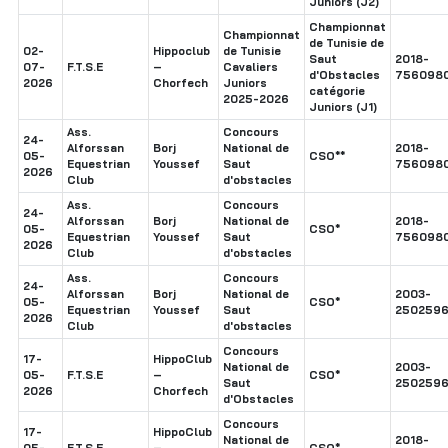
Juniors (J2)
Championnat
Championnat
de Tunisie de
02-
Hippoclub
de Tunisie
Saut
2018-
07-
F.T.S.E
–
Cavaliers
d'Obstacles
756098
2026
Chorfech
Juniors
catégorie
2025-2026
Juniors (J1)
Ass.
Concours
24-
Alforssan
Borj
National de
2018-
05-
CSO**
Equestrian
Youssef
Saut
756098
2026
Club
d'obstacles
Ass.
Concours
24-
Alforssan
Borj
National de
2018-
05-
CSO*
Equestrian
Youssef
Saut
756098
2026
Club
d'obstacles
Ass.
Concours
24-
Alforssan
Borj
National de
2003-
05-
CSO*
Equestrian
Youssef
Saut
250259
2026
Club
d'obstacles
Concours
17-
HippoClub
National de
2003-
05-
F.T.S.E
–
CSO*
Saut
250259
2026
Chorfech
d'Obstacles
Concours
17-
HippoClub
National de
2018-
05-
F.T.S.E
–
CSO*