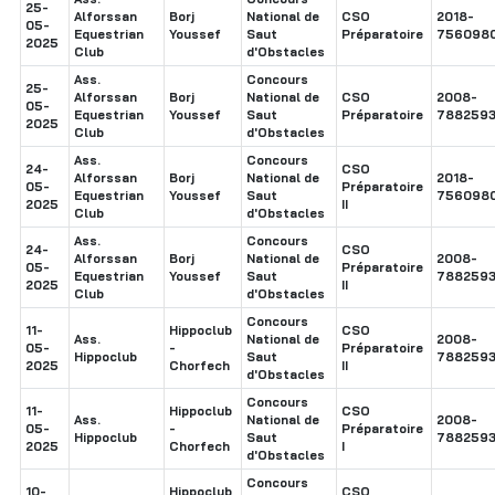
25-
Alforssan
Borj
National de
CSO
2018-
05-
Equestrian
Youssef
Saut
Préparatoire
756098
2025
Club
d'Obstacles
Ass.
Concours
25-
Alforssan
Borj
National de
CSO
2008-
05-
Equestrian
Youssef
Saut
Préparatoire
7882593
2025
Club
d'Obstacles
Ass.
Concours
24-
CSO
Alforssan
Borj
National de
2018-
05-
Préparatoire
Equestrian
Youssef
Saut
756098
2025
II
Club
d'Obstacles
Ass.
Concours
24-
CSO
Alforssan
Borj
National de
2008-
05-
Préparatoire
Equestrian
Youssef
Saut
7882593
2025
II
Club
d'Obstacles
Concours
11-
Hippoclub
CSO
Ass.
National de
2008-
05-
-
Préparatoire
Hippoclub
Saut
7882593
2025
Chorfech
II
d'Obstacles
Concours
11-
Hippoclub
CSO
Ass.
National de
2008-
05-
-
Préparatoire
Hippoclub
Saut
7882593
2025
Chorfech
I
d'Obstacles
Concours
10-
Hippoclub
CSO