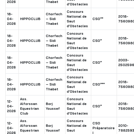
2026
Thabet
d'Obstacles
Concours
18-
Chorfech
National de
2018-
04-
HIPPOCLUB
– Sidi
CSO**
Saut
756098
2026
Thabet
d'Obstacles
Concours
18-
Chorfech
National de
2018-
04-
HIPPOCLUB
– Sidi
CSO*
Saut
756098
2026
Thabet
d'Obstacles
Concours
18-
Chorfech
National de
2003-
04-
HIPPOCLUB
– Sidi
CSO*
Saut
250259
2026
Thabet
d'Obstacles
Concours
18-
Chorfech
National de
2018-
04-
HIPPOCLUB
– Sidi
CSO***
Saut
756098
2026
Thabet
d'Obstacles
Ass.
Concours
12-
Alforssan
Borj
National de
2018-
04-
CSO*
Equestrian
Youssef
Saut
756098
2026
Club
d'Obstacles
Ass.
Concours
12-
CSO
Alforssan
Borj
National de
2010-
04-
Préparatoire
Equestrian
Youssef
Saut
788259
2026
I