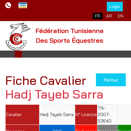
Login
Sélectionnez votre l
FR
AR
EN
Fédération Tunisienne
Des Sports Équestres
Fiche Cavalier
Retour
Hadj Tayeb Sarra
TN-
Cavalier
Hadj Tayeb Sarra
N° Licence
2007-
53640