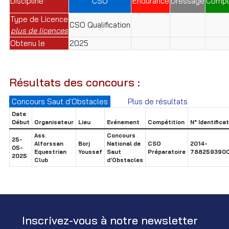
Discipline
CSO
Endurance
Dressage
Compl
Type de Licence
CSO Qualification
plus de licences
Obtenu le
2025
Résultats des concours :
Concours Saut d'Obstacles
Plus de résultats
Date
Début
Organisateur
Lieu
Evénement
Compétition
N° Identifica
Ass.
Concours
25-
Alforssan
Borj
National de
CSO
2014-
05-
Equestrian
Youssef
Saut
Préparatoire
7882593900
2025
Club
d'Obstacles
Inscrivez-vous à notre newsletter