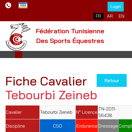
Login
Sélectionnez votre l
FR
AR
EN
Fédération Tunisienne
Des Sports Équestres
Fiche Cavalier
Retour
Tebourbi Zeineb
TN-2011-
Cavalier
Tebourbi Zeineb
N° Licence
56438
Discipline
CSO
Endurance
Dressage
Compl