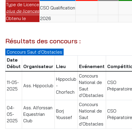
Type de Licence
CSO Qualification
plus de licences
Obtenu le
2026
Résultats des concours :
Concours Saut d'Obstacles
Date
Début
Organisateur
Lieu
Evénement
Compétiti
Concours
Hippoclub
11-05-
National de
CSO
Ass. Hippoclub
-
2025
Saut
Préparatoire
Chorfech
d'Obstacles
Concours
04-
Ass. Alforssan
Borj
National de
CSO
05-
Equestrian
Youssef
Saut
Préparatoire
2025
Club
d'Obstacles