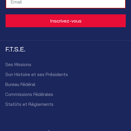
F.T.S.E.
Ses Missions
Son Histoire et ses Présidents
Bureau Fédéral
Commissions Fédérales
Statûts et Réglements