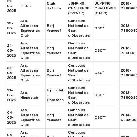
21-
Club
JUMPING
JUMPING
2018-
06-
F.T.S.E
Jafoura
CHALLENGE
CHALLENGE
756098
2025
(EVENT 1)
(CAT.C)
Ass.
Concours
25-
Alforssan
Borj
National de
2018-
05-
CSO*
Equestrian
Youssef
Saut
756098
2025
Club
d'Obstacles
Ass.
Concours
24-
Alforssan
Borj
National de
2018-
05-
CSO**
Equestrian
Youssef
Saut
756098
2025
Club
d'Obstacles
Ass.
Concours
24-
Alforssan
Borj
National de
2018-
05-
CSO*
Equestrian
Youssef
Saut
756098
2025
Club
d'Obstacles
Concours
10-
Hippoclub
Ass.
National de
2018-
05-
-
CSO*
Hippoclub
Saut
756098
2025
Chorfech
d'Obstacles
Ass.
Concours
04-
Alforssan
Borj
National de
2013-
05-
CSO**
Equestrian
Youssef
Saut
5282100
2025
Club
d'Obstacles
Ass.
Concours
04-