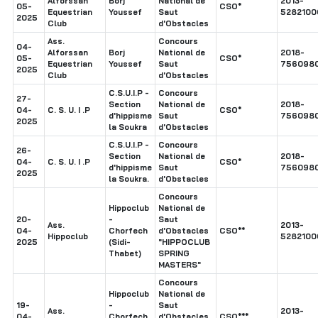
Alforssan
Borj
National de
2013-
05-
CSO*
Equestrian
Youssef
Saut
5282100
2025
Club
d'Obstacles
Ass.
Concours
04-
Alforssan
Borj
National de
2018-
05-
CSO*
Equestrian
Youssef
Saut
756098
2025
Club
d'Obstacles
C.S.U.I.P -
Concours
27-
Section
National de
2018-
04-
C. S. U. I .P
CSO*
d'hippisme
Saut
756098
2025
la Soukra
d'Obstacles
C.S.U.I.P -
Concours
26-
Section
National de
2018-
04-
C. S. U. I .P
CSO*
d'hippisme
Saut
756098
2025
la Soukra.
d'Obstacles
Concours
Hippoclub
National de
20-
-
Saut
Ass.
2013-
04-
Chorfech
d'Obstacles
CSO**
Hippoclub
5282100
2025
(Sidi-
"HIPPOCLUB
Thabet)
SPRING
MASTERS"
Concours
Hippoclub
National de
19-
-
Saut
Ass.
2013-
04-
Chorfech
d'Obstacles
CSO***