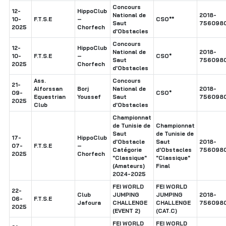
Concours
12-
HippoClub
National de
2018-
10-
F.T.S.E
–
CSO**
Saut
756098
2025
Chorfech
d'Obstacles
Concours
12-
HippoClub
National de
2018-
10-
F.T.S.E
–
CSO*
Saut
756098
2025
Chorfech
d'Obstacles
Ass.
Concours
21-
Alforssan
Borj
National de
2018-
09-
CSO*
Equestrian
Youssef
Saut
756098
2025
Club
d'Obstacles
Championnat
de Tunisie de
Championnat
Saut
de Tunisie de
17-
HippoClub
d'Obstacle
Saut
2018-
07-
F.T.S.E
–
Catégorie
d'Obstacles
756098
2025
Chorfech
"Classique"
"Classique"
(Amateurs)
Final
2024-2025
FEI WORLD
FEI WORLD
22-
Club
JUMPING
JUMPING
2018-
06-
F.T.S.E
Jafoura
CHALLENGE
CHALLENGE
756098
2025
(EVENT 2)
(CAT.C)
FEI WORLD
FEI WORLD