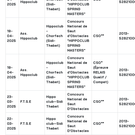
Hippoclub
5282100
2025
(Sidi-
"HIPPOCLUB
Thabet)
SPRING
MASTERS"
Concours
Hippoclub
National de
19-
-
Saut
Ass.
2013-
04-
Chorfech
d'Obstacles
CSO**
Hippoclub
5282100
2025
(Sidi-
"HIPPOCLUB
Thabet)
SPRING
MASTERS"
Concours
Hippoclub
National de
CSO*
19-
-
Saut
(Épreuve
Ass.
2013-
04-
Chorfech
d'Obstacles
RELAIS
Hippoclub
5282100
2025
(Sidi-
"HIPPOCLUB
Qualif /
Thabet)
SPRING
Compet)
MASTERS"
Concours
23-
Hippo
National de
2013-
03-
F.T.S.E
club–Sidi
CSO**
Saut
5282100
2025
Thabet
D'Obstacles
Concours
22-
Hippo
National de
2013-
03-
F.T.S.E
club–Sidi
CSO**
Saut
5282100
2025
Thabet
D'Obstacles