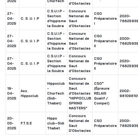
2025
Chorfech
d'Obstacles
C.S.U.I.P -
Concours
27-
CSO
Section
National de
2020-
04-
C. S. U. I .P
Préparatoire
d'hippisme
Saut
7882593
2025
I
la Soukra
d'Obstacles
C.S.U.I.P -
Concours
27-
CSO
Section
National de
2003-
04-
C. S. U. I .P
Préparatoire
d'hippisme
Saut
7882593
2025
II
la Soukra
d'Obstacles
C.S.U.I.P -
Concours
27-
CSO
Section
National de
2020-
04-
C. S. U. I .P
Préparatoire
d'hippisme
Saut
7882593
2025
II
la Soukra
d'Obstacles
Concours
Hippoclub
National de
CSO*
19-
-
Saut
(Épreuve
Ass.
2002-
04-
Chorfech
d'Obstacles
RELAIS
Hippoclub
98109810
2025
(Sidi-
"HIPPOCLUB
Qualif /
Thabet)
SPRING
Compet)
MASTERS"
Concours
20-
Hippo
National de
CSO
2003-
03-
F.T.S.E
club–Sidi
Saut
Préparatoire
7882593
2025
Thabet
D'Obstacles