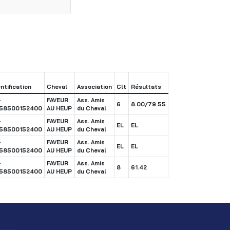
entification
Cheval
Association
Clt
Résultats
-
FAVEUR
Ass. Amis
6
8.00/79.55
58500152400
AU HEUP
du Cheval
-
FAVEUR
Ass. Amis
EL
EL
58500152400
AU HEUP
du Cheval
-
FAVEUR
Ass. Amis
EL
EL
58500152400
AU HEUP
du Cheval
-
FAVEUR
Ass. Amis
8
61.42
58500152400
AU HEUP
du Cheval