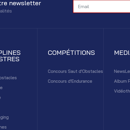
tre newsletter
alités
PLINES
COMPÉTITIONS
MED
STRES
Concours Saut d'Obstacles
NewsLe
bstacles
Concours d'Endurance
Album 
ce
Vidéot
e
ging
mes