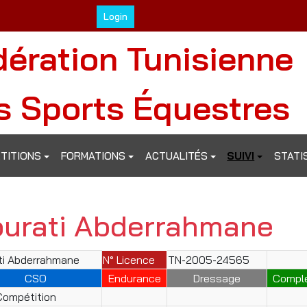
Login
dération Tunisienne
s Sports Équestres
TITIONS
FORMATIONS
ACTUALITÉS
SUIVI
STATI
ourati Abderrahmane
ti Abderrahmane
N° Licence
TN-2005-24565
CSO
Endurance
Dressage
Compl
ompétition