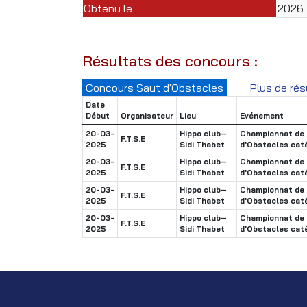
Obtenu le
2026
Résultats des concours :
Concours Saut d'Obstacles
Plus de rés
Date
Début
Organisateur
Lieu
Evénement
20-03-
Hippo club–
Championnat de 
F.T.S.E
2025
Sidi Thabet
d'Obstacles cat
20-03-
Hippo club–
Championnat de 
F.T.S.E
2025
Sidi Thabet
d'Obstacles cat
20-03-
Hippo club–
Championnat de 
F.T.S.E
2025
Sidi Thabet
d'Obstacles cat
20-03-
Hippo club–
Championnat de 
F.T.S.E
2025
Sidi Thabet
d'Obstacles cat