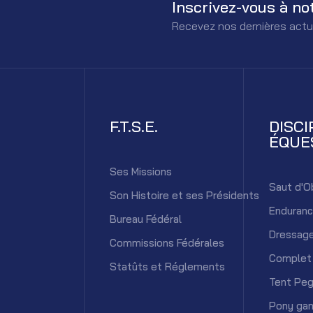
Inscrivez-vous à no
Recevez nos dernières actu
F.T.S.E.
DISCI
ÉQUE
Ses Missions
Saut d'O
Son Histoire et ses Présidents
Enduran
Bureau Fédéral
Dressag
Commissions Fédérales
Complet
Statûts et Réglements
Tent Peg
Pony ga