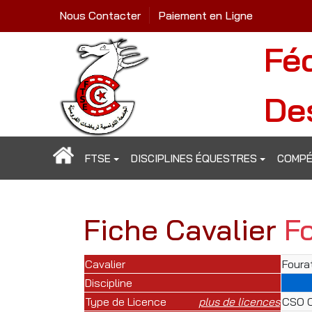
Nous Contacter
Paiement en Ligne
Fé
De
FTSE
DISCIPLINES ÉQUESTRES
COMPÉ
Fiche Cavalier
F
Cavalier
Foura
Discipline
Type de Licence
plus de licences
CSO C