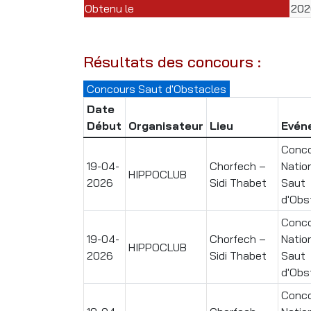
Obtenu le
202
Résultats des concours :
Concours Saut d'Obstacles
Date
Début
Organisateur
Lieu
Evén
Conc
19-04-
Chorfech –
Natio
HIPPOCLUB
2026
Sidi Thabet
Saut
d'Obs
Conc
19-04-
Chorfech –
Natio
HIPPOCLUB
2026
Sidi Thabet
Saut
d'Obs
Conc