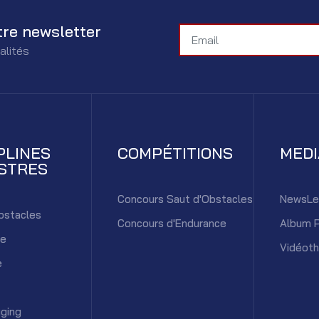
tre newsletter
alités
PLINES
COMPÉTITIONS
MED
STRES
Concours Saut d'Obstacles
NewsLe
bstacles
Concours d'Endurance
Album 
ce
Vidéot
e
ging