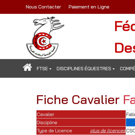
Nous Contacter
Paiement en Ligne
Fé
De
FTSE
DISCIPLINES ÉQUESTRES
COMPÉ
Fiche Cavalier
F
Cavalier
Fal
Discipline
Type de Licence
plus de licences
CSO