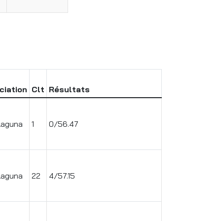
ciation
Clt
Résultats
Laguna
1
0/56.47
Laguna
22
4/57.15