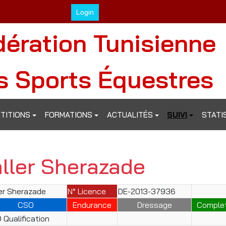
Login
dération Tunisienne
s Sports Équestres
TITIONS
FORMATIONS
ACTUALITÉS
SUIVI
STATI
aller Sherazade
ler Sherazade
N° Licence
DE-2013-37936
CSO
Endurance
Dressage
Comple
 Qualification