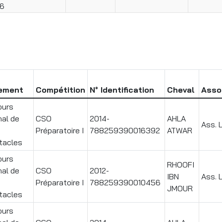
6
ement
Compétition
N° Identification
Cheval
Asso
ours
nal de
CSO
2014-
AHLA
Ass. 
Préparatoire I
788259390016392
ATWAR
tacles
ours
RHOOFI
nal de
CSO
2012-
IBN
Ass. 
Préparatoire I
788259390010456
JMOUR
tacles
ours