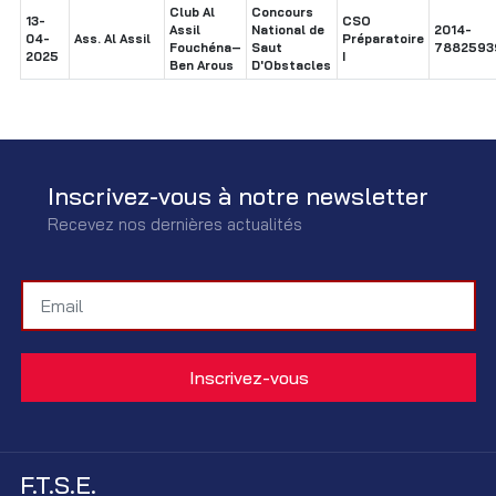
Club Al
Concours
13-
CSO
Assil
National de
2014-
04-
Ass. Al Assil
Préparatoire
Fouchéna–
Saut
7882593
2025
I
Ben Arous
D'Obstacles
Inscrivez-vous à notre newsletter
Recevez nos dernières actualités
F.T.S.E.