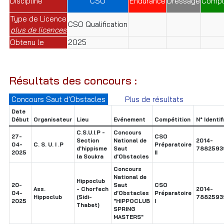
Discipline
CSO
Endurance
Dressage
Compl
Type de Licence
CSO Qualification
plus de licences
Obtenu le
2025
Résultats des concours :
Concours Saut d'Obstacles
Plus de résultats
Date
Début
Organisateur
Lieu
Evénement
Compétition
N° Identif
C.S.U.I.P -
Concours
27-
CSO
Section
National de
2014-
04-
C. S. U. I .P
Préparatoire
d'hippisme
Saut
7882593
2025
II
la Soukra
d'Obstacles
Concours
National de
Hippoclub
20-
Saut
CSO
Ass.
- Chorfech
2014-
04-
d'Obstacles
Préparatoire
Hippoclub
(Sidi-
7882593
2025
"HIPPOCLUB
I
Thabet)
SPRING
MASTERS"