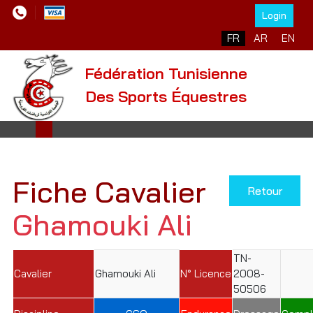
Login
Sélectionnez votre l
FR
AR
EN
Fédération Tunisienne
Des Sports Équestres
Fiche Cavalier
Retour
Ghamouki Ali
TN-
Cavalier
Ghamouki Ali
N° Licence
2008-
50506