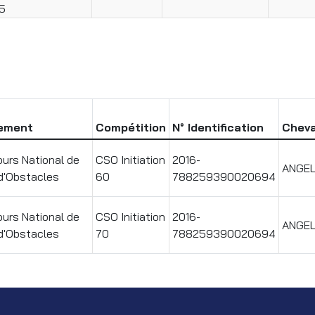
5
ement
Compétition
N° Identification
Cheva
urs National de
CSO Initiation
2016-
ANGEL
d'Obstacles
60
788259390020694
urs National de
CSO Initiation
2016-
ANGEL
d'Obstacles
70
788259390020694