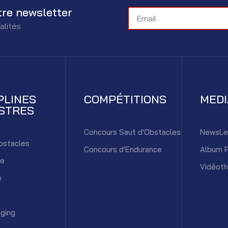
tre newsletter
alités
PLINES
COMPÉTITIONS
MED
STRES
Concours Saut d'Obstacles
NewsLe
bstacles
Concours d'Endurance
Album 
ce
Vidéot
e
ging