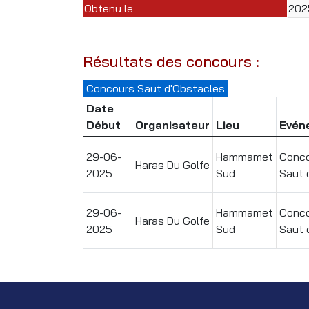
Obtenu le
202
Résultats des concours :
Concours Saut d'Obstacles
Date
Début
Organisateur
Lieu
Evén
29-06-
Hammamet
Conco
Haras Du Golfe
2025
Sud
Saut 
29-06-
Hammamet
Conco
Haras Du Golfe
2025
Sud
Saut 