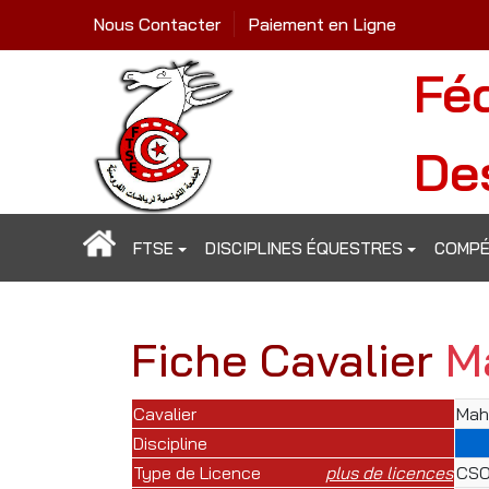
Nous Contacter
Paiement en Ligne
Fé
De
FTSE
DISCIPLINES ÉQUESTRES
COMPÉ
Fiche Cavalier
M
Cavalier
Mah
Discipline
Type de Licence
plus de licences
CSO 