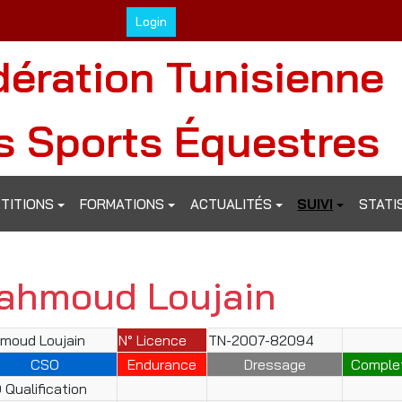
Login
dération Tunisienne
s Sports Équestres
TITIONS
FORMATIONS
ACTUALITÉS
SUIVI
STATI
ahmoud Loujain
moud Loujain
N° Licence
TN-2007-82094
CSO
Endurance
Dressage
Comple
Qualification