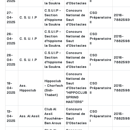
2025
II
la Soukra
d'Obstacles
C.S.U.I.P -
Concours
27-
CSO
Section
National de
2016-
04-
C. S. U. I .P
Préparatoire
d'hippisme
Saut
7882593
2025
II
la Soukra
d'Obstacles
C.S.U.I.P -
Concours
26-
CSO
Section
National de
2015-
04-
C. S. U. I .P
Préparatoire
d'hippisme
Saut
7882598
2025
II
la Soukra.
d'Obstacles
C.S.U.I.P -
Concours
26-
CSO
Section
National de
2016-
04-
C. S. U. I .P
Préparatoire
d'hippisme
Saut
7882593
2025
I
la Soukra.
d'Obstacles
Concours
National de
Hippoclub
19-
Saut
CSO
Ass.
- Chorfech
2015-
04-
d'Obstacles
Préparatoire
Hippoclub
(Sidi-
7882598
2025
"HIPPOCLUB
II
Thabet)
SPRING
MASTERS"
Club Al
Concours
13-
CSO
Assil
National de
2015-
04-
Ass. Al Assil
Préparatoire
Fouchéna–
Saut
7882598
2025
I
Ben Arous
D'Obstacles