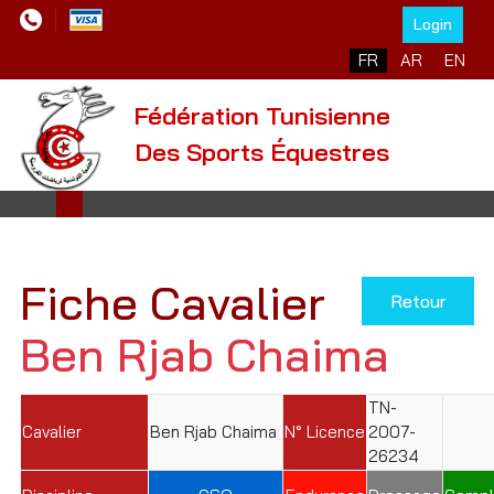
Login
Sélectionnez votre l
FR
AR
EN
Fédération Tunisienne
Des Sports Équestres
Fiche Cavalier
Retour
Ben Rjab Chaima
TN-
Cavalier
Ben Rjab Chaima
N° Licence
2007-
26234