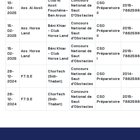
Club Al
Concours
13-
CSO
Assil
National de
2015-
04-
Ass. Al Assil
Préparatoire
Fouchéna–
Saut
7882598
2025
II
Ben Arous
D'Obstacles
Concours
15-
Béni Khiar
CSO
Ass. Horse
National de
2015-
02-
- Club
Préparatoire
Land
Saut
7882598
2025
Horse Land
II
d'Obstacles
Concours
15-
Béni Khiar
CSO
Ass. Horse
National de
2015-
02-
- Club
Préparatoire
Land
Saut
7882598
2025
Horse Land
I
d'Obstacles
Concours
28-
Chorfech
National de
CSO
2014-
12-
F.T.S.E
(Sidi-
Saut
Préparatoire
7882598
2024
Thabet)
d'Obstacles
Concours
28-
Chorfech
National de
CSO
2015-
12-
F.T.S.E
(Sidi-
Saut
Préparatoire
7882598
2024
Thabet)
d'Obstacles