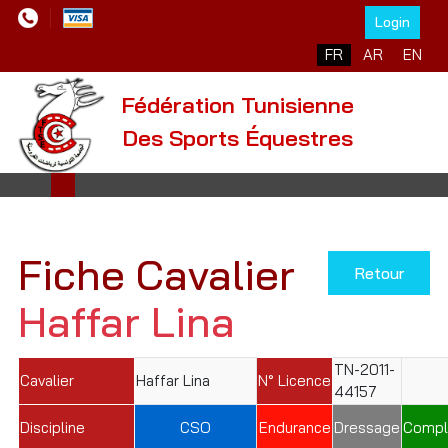
Login
Sélectionnez votre l
FR
AR
EN
Fédération Tunisienne
Des Sports Équestres
Fiche Cavalier
Retour
Haffar Lina
TN-2011-
Cavalier
Haffar Lina
N° Licence
44157
Discipline
CSO
Endurance
Dressage
Compl