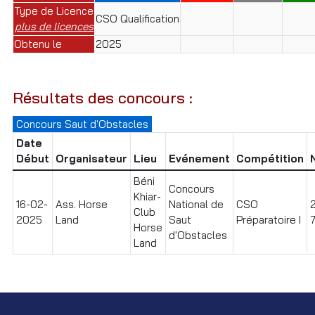
Type de Licence
CSO Qualification
plus de licences
Obtenu le
2025
Résultats des concours :
Concours Saut d'Obstacles
Date
Début
Organisateur
Lieu
Evénement
Compétition
Béni
Concours
Khiar-
16-02-
Ass. Horse
National de
CSO
Club
2025
Land
Saut
Préparatoire I
Horse
d'Obstacles
Land