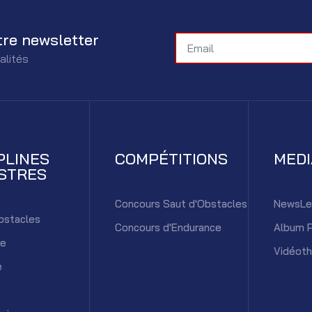
tre newsletter
alités
PLINES
COMPÉTITIONS
MED
STRES
Concours Saut d'Obstacles
NewsLe
bstacles
Concours d'Endurance
Album 
ce
Vidéot
e