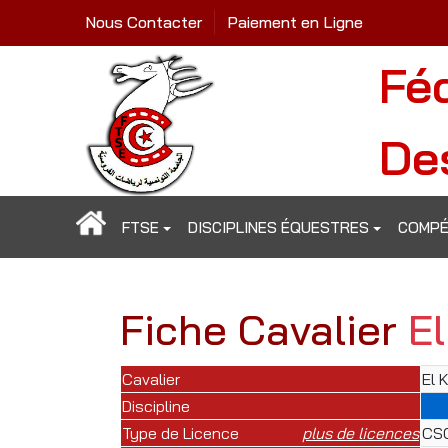
Nous Contacter
Paiement en Ligne
Fé
De
FTSE
DISCIPLINES ÉQUESTRES
COMPÉ
Fiche Cavalier
El
Cavalier
El 
Discipline
Type de Licence
plus de licences
CSO