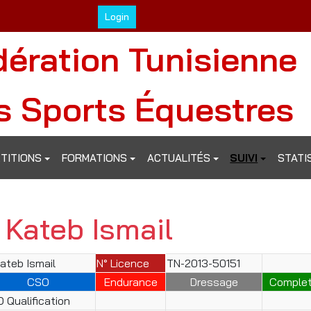
Login
dération Tunisienne
s Sports Équestres
TITIONS
FORMATIONS
ACTUALITÉS
SUIVI
STATI
 Kateb Ismail
Kateb Ismail
N° Licence
TN-2013-50151
CSO
Endurance
Dressage
Comple
 Qualification