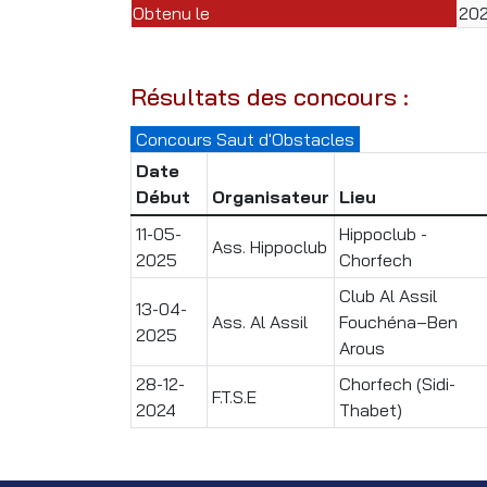
Obtenu le
20
Résultats des concours :
Concours Saut d'Obstacles
Date
Début
Organisateur
Lieu
11-05-
Hippoclub -
Ass. Hippoclub
2025
Chorfech
Club Al Assil
13-04-
Ass. Al Assil
Fouchéna–Ben
2025
Arous
28-12-
Chorfech (Sidi-
F.T.S.E
2024
Thabet)