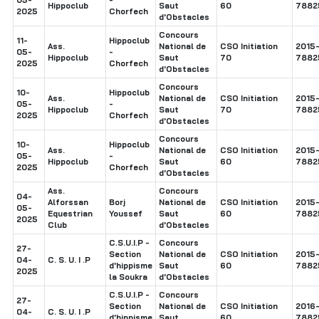
Hippoclub
Saut
60
7882
2025
Chorfech
d'Obstacles
Concours
11-
Hippoclub
Ass.
National de
CSO Initiation
2015
05-
-
Hippoclub
Saut
70
7882
2025
Chorfech
d'Obstacles
Concours
10-
Hippoclub
Ass.
National de
CSO Initiation
2015
05-
-
Hippoclub
Saut
70
7882
2025
Chorfech
d'Obstacles
Concours
10-
Hippoclub
Ass.
National de
CSO Initiation
2015
05-
-
Hippoclub
Saut
60
7882
2025
Chorfech
d'Obstacles
Ass.
Concours
04-
Alforssan
Borj
National de
CSO Initiation
2015
05-
Equestrian
Youssef
Saut
60
7882
2025
Club
d'Obstacles
C.S.U.I.P -
Concours
27-
Section
National de
CSO Initiation
2015
04-
C. S. U. I .P
d'hippisme
Saut
60
7882
2025
la Soukra
d'Obstacles
C.S.U.I.P -
Concours
27-
Section
National de
CSO Initiation
2016
04-
C. S. U. I .P
d'hippisme
Saut
60
7882