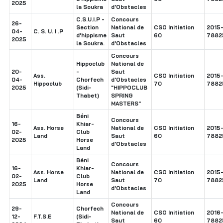
2025
la Soukra
d'Obstacles
C.S.U.I.P -
Concours
26-
Section
National de
CSO Initiation
2015
04-
C. S. U. I .P
d'hippisme
Saut
60
7882
2025
la Soukra.
d'Obstacles
Concours
Hippoclub
National de
20-
-
Saut
Ass.
CSO Initiation
2015
04-
Chorfech
d'Obstacles
Hippoclub
70
7882
2025
(Sidi-
"HIPPOCLUB
Thabet)
SPRING
MASTERS"
Béni
Concours
16-
Khiar-
Ass. Horse
National de
CSO Initiation
2015
02-
Club
Land
Saut
60
7882
2025
Horse
d'Obstacles
Land
Béni
Concours
16-
Khiar-
Ass. Horse
National de
CSO Initiation
2015
02-
Club
Land
Saut
70
7882
2025
Horse
d'Obstacles
Land
Concours
29-
Chorfech
National de
CSO Initiation
2016
12-
F.T.S.E
(Sidi-
Saut
60
7882