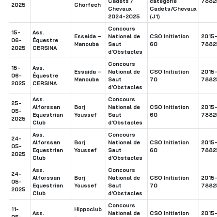
Cadets /
catégorie
7882
2025
Chorfech
Chevaux
Cadets/Chevaux
2024-2025
(J1)
Concours
15-
Ass.
Essaida –
National de
CSO Initiation
2015
06-
Équestre
Manouba
Saut
60
7882
2025
CERSINA
d'Obstacles
Concours
15-
Ass.
Essaida –
National de
CSO Initiation
2015
06-
Équestre
Manouba
Saut
70
7882
2025
CERSINA
d'Obstacles
Ass.
Concours
25-
Alforssan
Borj
National de
CSO Initiation
2015
05-
Equestrian
Youssef
Saut
60
7882
2025
Club
d'Obstacles
Ass.
Concours
24-
Alforssan
Borj
National de
CSO Initiation
2015
05-
Equestrian
Youssef
Saut
60
7882
2025
Club
d'Obstacles
Ass.
Concours
24-
Alforssan
Borj
National de
CSO Initiation
2015
05-
Equestrian
Youssef
Saut
70
7882
2025
Club
d'Obstacles
Concours
11-
Hippoclub
Ass.
National de
CSO Initiation
2015
05-
-