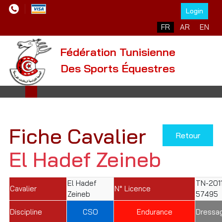
Login
Sélectionnez votre l
FR
AR
EN
Fédération Tunisienne
Des Sports Équestres
Fiche Cavalier
Retour
El Hadef Zeineb
El Hadef
TN-201
Cavalier
N° Licence
Zeineb
57495
Discipline
CSO
Endurance
Dressa