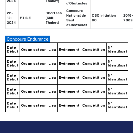
2024
Thabet)
d'Obstacles
Concours
28-
Chorfech
National de
CSO Initiation
2016
12-
F.T.S.E
(Sidi-
Saut
60
7882
2024
Thabet)
d'Obstacles
Concours Endurance
Date
N°
Organisateur
Lieu
Evénement
Compétition
Début
Identification
Date
N°
Organisateur
Lieu
Evénement
Compétition
Début
Identification
Date
N°
Organisateur
Lieu
Evénement
Compétition
Début
Identification
Date
N°
Organisateur
Lieu
Evénement
Compétition
Début
Identification
Date
N°
Organisateur
Lieu
Evénement
Compétition
Début
Identification