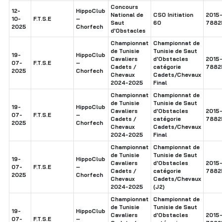
Concours
12-
HippoClub
National de
CSO Initiation
2015
10-
F.T.S.E
–
Saut
60
7882
2025
Chorfech
d'Obstacles
Championnat
Championnat de
de Tunisie
Tunisie de Saut
19-
HippoClub
Cavaliers
d'Obstacles
2015
07-
F.T.S.E
–
Cadets /
catégorie
7882
2025
Chorfech
Chevaux
Cadets/Chevaux
2024-2025
Final
Championnat
Championnat de
de Tunisie
Tunisie de Saut
19-
HippoClub
Cavaliers
d'Obstacles
2015
07-
F.T.S.E
–
Cadets /
catégorie
7882
2025
Chorfech
Chevaux
Cadets/Chevaux
2024-2025
Final
Championnat
Championnat de
de Tunisie
Tunisie de Saut
19-
HippoClub
Cavaliers
d'Obstacles
2015
07-
F.T.S.E
–
Cadets /
catégorie
7882
2025
Chorfech
Chevaux
Cadets/Chevaux
2024-2025
(J2)
Championnat
Championnat de
de Tunisie
Tunisie de Saut
19-
HippoClub
Cavaliers
d'Obstacles
2015
07-
F.T.S.E
–