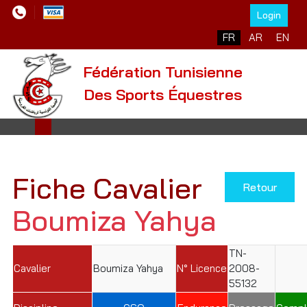
Login
Sélectionnez votre l
FR
AR
EN
Fédération Tunisienne
Des Sports Équestres
Fiche Cavalier
Retour
Boumiza Yahya
TN-
Cavalier
Boumiza Yahya
N° Licence
2008-
55132