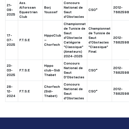
Ass.
Concours
21-
Alforssan
Borj
National de
2012-
09-
CSO*
Equestrian
Youssef
Saut
7882598
2025
Club
d'Obstacles
Championnat
de Tunisie de
Championnat
Saut
de Tunisie de
17-
HippoClub
d'Obstacle
Saut
2012-
07-
F.T.S.E
–
Catégorie
d'Obstacles
7882598
2025
Chorfech
"Classique"
"Classique"
(Amateurs)
Final
2024-2025
Concours
23-
Hippo
National de
2012-
03-
F.T.S.E
club–Sidi
CSO*
Saut
7882598
2025
Thabet
D'Obstacles
Concours
28-
Chorfech
National de
2012-
12-
F.T.S.E
(Sidi-
CSO*
Saut
7882598
2024
Thabet)
d'Obstacles