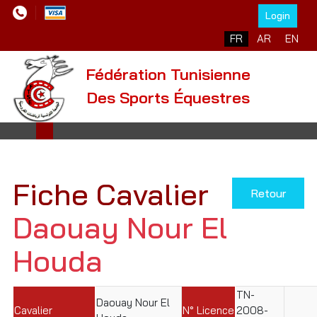
Login
Sélectionnez votre l
FR
AR
EN
Fédération Tunisienne
Des Sports Équestres
Fiche Cavalier
Retour
Daouay Nour El
Houda
TN-
Daouay Nour El
Cavalier
N° Licence
2008-