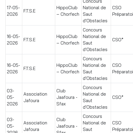
Concours
17-05-
HippoClub
National de
CSO
F.T.S.E
2026
– Chorfech
Saut
Préparato
d'Obstacles
Concours
16-05-
HippoClub
National de
F.T.S.E
CSO*
2026
– Chorfech
Saut
d'Obstacles
Concours
16-05-
HippoClub
National de
CSO
F.T.S.E
2026
– Chorfech
Saut
Préparato
d'Obstacles
Concours
03-
Club
Association
National de
05-
Jaafoura -
CSO*
Jafoura
Saut
2026
Sfax
d'Obstacles
Concours
03-
Club
Association
National de
CSO
05-
Jaafoura -
Jafoura
Saut
Préparatoir
2026
Sfax