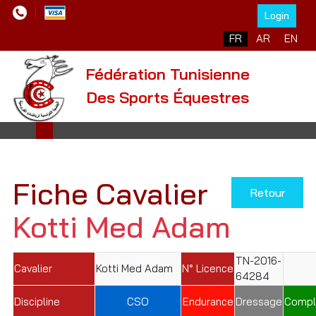
Login
Sélectionnez votre l
FR
AR
EN
Fédération Tunisienne
Des Sports Équestres
Fiche Cavalier
Retour
Kotti Med Adam
TN-2016-
Cavalier
Kotti Med Adam
N° Licence
64284
Discipline
CSO
Endurance
Dressage
Compl