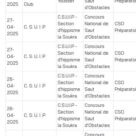
Youssef
Saut
Préparatoi
2025
Club
d'Obstacles
C.S.U.I.P -
Concours
27-
Section
National de
CSO
04-
C. S. U. I .P
d'hippisme
Saut
Préparatoir
2025
la Soukra
d'Obstacles
C.S.U.I.P -
Concours
27-
Section
National de
CSO
04-
C. S. U. I .P
d'hippisme
Saut
Préparatoi
2025
la Soukra
d'Obstacles
C.S.U.I.P -
Concours
26-
Section
National de
CSO
04-
C. S. U. I .P
d'hippisme
Saut
Préparatoi
2025
la Soukra.
d'Obstacles
C.S.U.I.P -
Concours
26-
Section
National de
CSO
04-
C. S. U. I .P
d'hippisme
Saut
Préparatoir
2025
la Soukra.
d'Obstacles
Concours