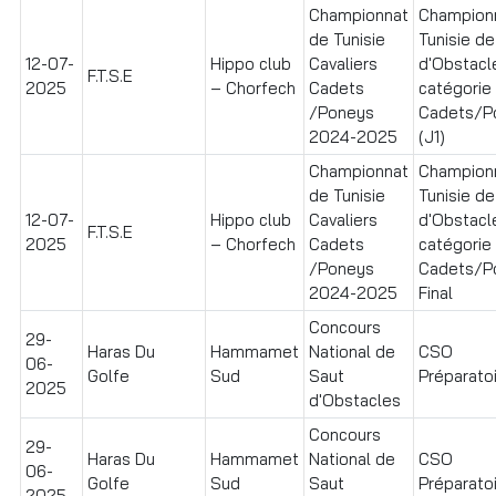
Championnat
Champion
de Tunisie
Tunisie de
12-07-
Hippo club
Cavaliers
d'Obstacl
F.T.S.E
2025
– Chorfech
Cadets
catégorie
/Poneys
Cadets/P
2024-2025
(J1)
Championnat
Champion
de Tunisie
Tunisie de
12-07-
Hippo club
Cavaliers
d'Obstacl
F.T.S.E
2025
– Chorfech
Cadets
catégorie
/Poneys
Cadets/P
2024-2025
Final
Concours
29-
Haras Du
Hammamet
National de
CSO
06-
Golfe
Sud
Saut
Préparatoir
2025
d'Obstacles
Concours
29-
Haras Du
Hammamet
National de
CSO
06-
Golfe
Sud
Saut
Préparatoi
2025