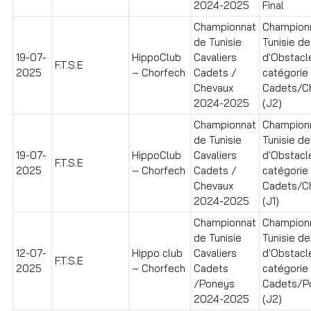
2024-2025
Final
Championnat
Champion
de Tunisie
Tunisie de
19-07-
HippoClub
Cavaliers
d'Obstacl
F.T.S.E
2025
– Chorfech
Cadets /
catégorie
Chevaux
Cadets/C
2024-2025
(J2)
Championnat
Champion
de Tunisie
Tunisie de
19-07-
HippoClub
Cavaliers
d'Obstacl
F.T.S.E
2025
– Chorfech
Cadets /
catégorie
Chevaux
Cadets/C
2024-2025
(J1)
Championnat
Champion
de Tunisie
Tunisie de
12-07-
Hippo club
Cavaliers
d'Obstacl
F.T.S.E
2025
– Chorfech
Cadets
catégorie
/Poneys
Cadets/P
2024-2025
(J2)