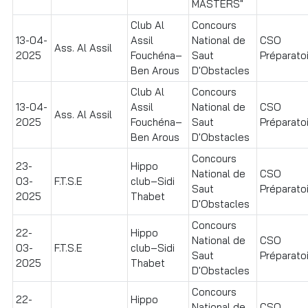
MASTERS"
Club Al
Concours
13-04-
Assil
National de
CSO
Ass. Al Assil
2025
Fouchéna–
Saut
Préparatoir
Ben Arous
D'Obstacles
Club Al
Concours
13-04-
Assil
National de
CSO
Ass. Al Assil
2025
Fouchéna–
Saut
Préparatoi
Ben Arous
D'Obstacles
Concours
23-
Hippo
National de
CSO
03-
F.T.S.E
club–Sidi
Saut
Préparato
2025
Thabet
D'Obstacles
Concours
22-
Hippo
National de
CSO
03-
F.T.S.E
club–Sidi
Saut
Préparato
2025
Thabet
D'Obstacles
Concours
22-
Hippo
National de
CSO