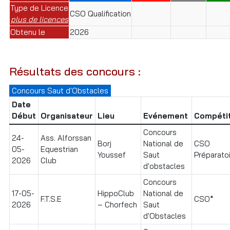
Type de Licence
CSO Qualification
plus de licences
Obtenu le
2026
Résultats des concours :
Concours Saut d'Obstacles
Date
Début
Organisateur
Lieu
Evénement
Compétit
Concours
24-
Ass. Alforssan
Borj
National de
CSO
05-
Equestrian
Youssef
Saut
Préparatoir
2026
Club
d'obstacles
Concours
17-05-
HippoClub
National de
F.T.S.E
CSO*
2026
– Chorfech
Saut
d'Obstacles