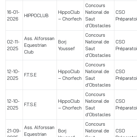
Concours
16-01-
HippoClub
National de
CSO
HIPPOCLUB
2026
– Chorfech
Saut
Préparatoir
d'Obstacles
Concours
Ass. Alforssan
02-11-
Borj
National de
CSO
Equestrian
2025
Youssef
Saut
Préparatoir
Club
d'Obstacles
Concours
12-10-
HippoClub
National de
CSO
F.T.S.E
2025
– Chorfech
Saut
Préparato
d'Obstacles
Concours
12-10-
HippoClub
National de
CSO
F.T.S.E
2025
– Chorfech
Saut
Préparato
d'Obstacles
Concours
Ass. Alforssan
21-09-
Borj
National de
CSO
Equestrian