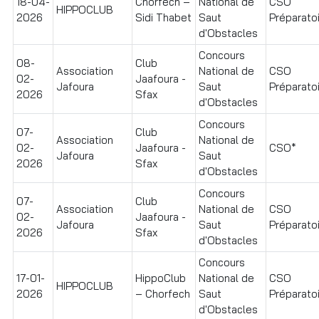
18-04-
Chorfech –
National de
CSO
HIPPOCLUB
2026
Sidi Thabet
Saut
Préparatoir
d'Obstacles
Concours
08-
Club
Association
National de
CSO
02-
Jaafoura -
Jafoura
Saut
Préparatoir
2026
Sfax
d'Obstacles
Concours
07-
Club
Association
National de
02-
Jaafoura -
CSO*
Jafoura
Saut
2026
Sfax
d'Obstacles
Concours
07-
Club
Association
National de
CSO
02-
Jaafoura -
Jafoura
Saut
Préparatoir
2026
Sfax
d'Obstacles
Concours
17-01-
HippoClub
National de
CSO
HIPPOCLUB
2026
– Chorfech
Saut
Préparatoir
d'Obstacles