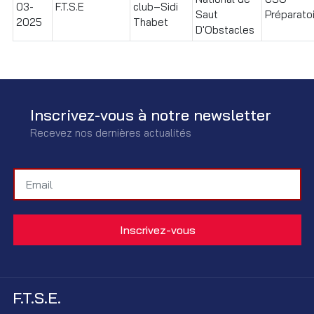
03-
F.T.S.E
club–Sidi
Saut
Préparato
2025
Thabet
D'Obstacles
Inscrivez-vous à notre newsletter
Recevez nos dernières actualités
F.T.S.E.