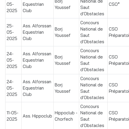
Borj
National de
05-
Equestrian
CSO*
Youssef
Saut
2025
Club
d'Obstacles
Concours
25-
Ass. Alforssan
Borj
National de
CSO
05-
Equestrian
Youssef
Saut
Préparato
2025
Club
d'Obstacles
Concours
24-
Ass. Alforssan
Borj
National de
CSO
05-
Equestrian
Youssef
Saut
Préparatoir
2025
Club
d'Obstacles
Concours
24-
Ass. Alforssan
Borj
National de
CSO
05-
Equestrian
Youssef
Saut
Préparatoi
2025
Club
d'Obstacles
Concours
11-05-
Hippoclub -
National de
CSO
Ass. Hippoclub
2025
Chorfech
Saut
Préparatoir
d'Obstacles