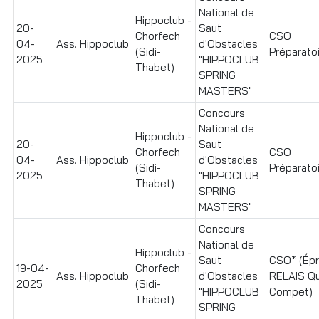
National de
Hippoclub -
20-
Saut
Chorfech
CSO
04-
Ass. Hippoclub
d'Obstacles
(Sidi-
Préparatoir
2025
"HIPPOCLUB
Thabet)
SPRING
MASTERS"
Concours
National de
Hippoclub -
20-
Saut
Chorfech
CSO
04-
Ass. Hippoclub
d'Obstacles
(Sidi-
Préparatoi
2025
"HIPPOCLUB
Thabet)
SPRING
MASTERS"
Concours
National de
Hippoclub -
Saut
CSO* (Ép
19-04-
Chorfech
Ass. Hippoclub
d'Obstacles
RELAIS Qu
2025
(Sidi-
"HIPPOCLUB
Compet)
Thabet)
SPRING