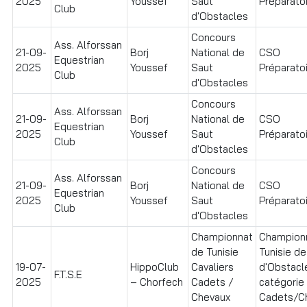
2025
Youssef
Saut
Préparatoi
Club
d'Obstacles
Concours
Ass. Alforssan
21-09-
Borj
National de
CSO
Equestrian
2025
Youssef
Saut
Préparatoi
Club
d'Obstacles
Concours
Ass. Alforssan
21-09-
Borj
National de
CSO
Equestrian
2025
Youssef
Saut
Préparatoir
Club
d'Obstacles
Concours
Ass. Alforssan
21-09-
Borj
National de
CSO
Equestrian
2025
Youssef
Saut
Préparatoir
Club
d'Obstacles
Championnat
Champion
de Tunisie
Tunisie de
19-07-
HippoClub
Cavaliers
d'Obstacl
F.T.S.E
2025
– Chorfech
Cadets /
catégorie
Chevaux
Cadets/C