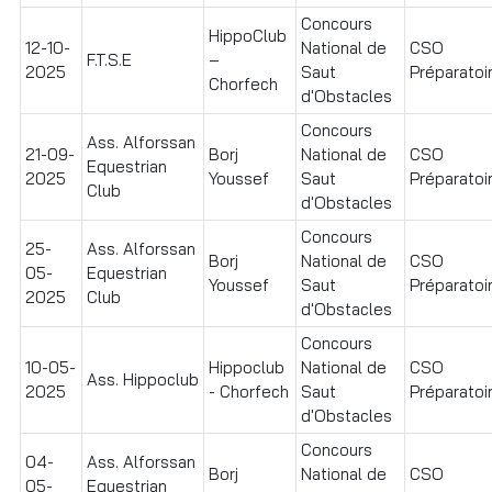
Concours
HippoClub
12-10-
National de
CSO
F.T.S.E
–
2025
Saut
Préparatoi
Chorfech
d'Obstacles
Concours
Ass. Alforssan
21-09-
Borj
National de
CSO
Equestrian
2025
Youssef
Saut
Préparatoir
Club
d'Obstacles
Concours
25-
Ass. Alforssan
Borj
National de
CSO
05-
Equestrian
Youssef
Saut
Préparatoi
2025
Club
d'Obstacles
Concours
10-05-
Hippoclub
National de
CSO
Ass. Hippoclub
2025
- Chorfech
Saut
Préparatoir
d'Obstacles
Concours
04-
Ass. Alforssan
Borj
National de
CSO
05-
Equestrian