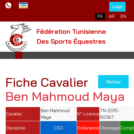
Login
Sélectionnez votre l
FR
AR
EN
Fédération Tunisienne
Des Sports Équestres
Fiche Cavalier
Retour
Ben Mahmoud Maya
Ben Mahmoud
TN-2015-
Cavalier
N° Licence
Maya
60387
Discipline
CSO
Endurance
Dressage
Compl