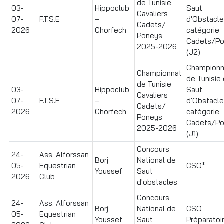
de Tunisie
03-
Hippoclub
Saut
Cavaliers
07-
F.T.S.E
–
d'Obstacl
Cadets/
2026
Chorfech
catégorie
Poneys
Cadets/P
2025-2026
(J2)
Championn
Championnat
de Tunisie
de Tunisie
03-
Hippoclub
Saut
Cavaliers
07-
F.T.S.E
–
d'Obstacl
Cadets/
2026
Chorfech
catégorie
Poneys
Cadets/P
2025-2026
(J1)
Concours
24-
Ass. Alforssan
Borj
National de
05-
Equestrian
CSO*
Youssef
Saut
2026
Club
d'obstacles
Concours
24-
Ass. Alforssan
Borj
National de
CSO
05-
Equestrian
Youssef
Saut
Préparatoir