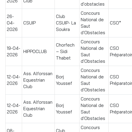
2026
Club
d'obstacles
Concours
26-
Club
National de
04-
CSUIP
CSUIP- La
CSO*
Saut
2026
Soukra
d'Obstacles
Concours
Chorfech
19-04-
National de
CSO
HIPPOCLUB
– Sidi
2026
Saut
Préparatoir
Thabet
d'Obstacles
Concours
Ass. Alforssan
12-04-
Borj
National de
CSO
Equestrian
2026
Youssef
Saut
Préparatoir
Club
d'Obstacles
Concours
Ass. Alforssan
12-04-
Borj
National de
CSO
Equestrian
2026
Youssef
Saut
Préparatoir
Club
d'Obstacles
Concours
08-
Club