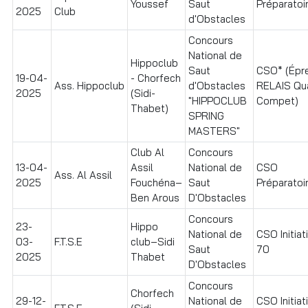
Youssef
Saut
Préparatoir
2025
Club
d'Obstacles
Concours
National de
Hippoclub
Saut
CSO* (Épr
19-04-
- Chorfech
Ass. Hippoclub
d'Obstacles
RELAIS Qua
2025
(Sidi-
"HIPPOCLUB
Compet)
Thabet)
SPRING
MASTERS"
Club Al
Concours
13-04-
Assil
National de
CSO
Ass. Al Assil
2025
Fouchéna–
Saut
Préparatoir
Ben Arous
D'Obstacles
Concours
23-
Hippo
National de
CSO Initiat
03-
F.T.S.E
club–Sidi
Saut
70
2025
Thabet
D'Obstacles
Concours
Chorfech
29-12-
National de
CSO Initiat