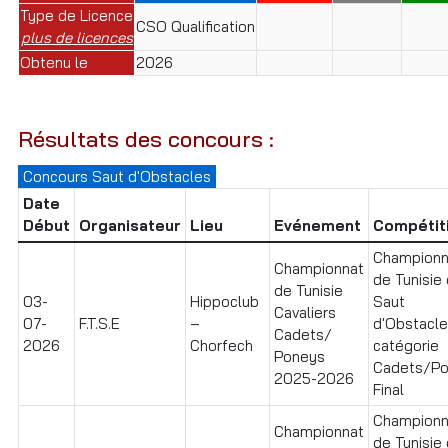
Type de Licence
CSO Qualification
plus de licences
Obtenu le
2026
Résultats des concours :
Concours Saut d'Obstacles
Date
Début
Organisateur
Lieu
Evénement
Compétit
Championn
Championnat
de Tunisie
de Tunisie
03-
Hippoclub
Saut
Cavaliers
07-
F.T.S.E
–
d'Obstacl
Cadets/
2026
Chorfech
catégorie
Poneys
Cadets/P
2025-2026
Final
Championn
Championnat
de Tunisie