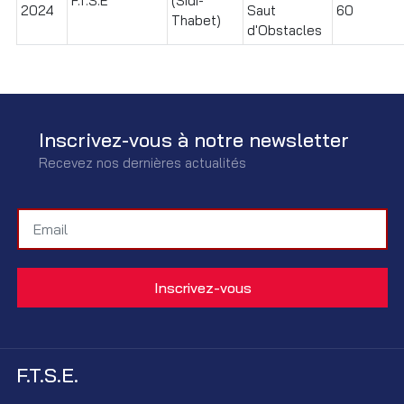
F.T.S.E
(Sidi-
2024
Saut
60
Thabet)
d'Obstacles
Inscrivez-vous à notre newsletter
Recevez nos dernières actualités
F.T.S.E.