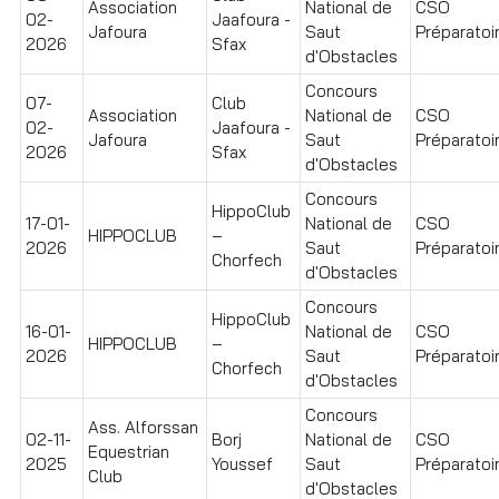
Association
National de
CSO
02-
Jaafoura -
Jafoura
Saut
Préparatoir
2026
Sfax
d'Obstacles
Concours
07-
Club
Association
National de
CSO
02-
Jaafoura -
Jafoura
Saut
Préparatoir
2026
Sfax
d'Obstacles
Concours
HippoClub
17-01-
National de
CSO
HIPPOCLUB
–
2026
Saut
Préparatoir
Chorfech
d'Obstacles
Concours
HippoClub
16-01-
National de
CSO
HIPPOCLUB
–
2026
Saut
Préparatoir
Chorfech
d'Obstacles
Concours
Ass. Alforssan
02-11-
Borj
National de
CSO
Equestrian
2025
Youssef
Saut
Préparatoir
Club
d'Obstacles