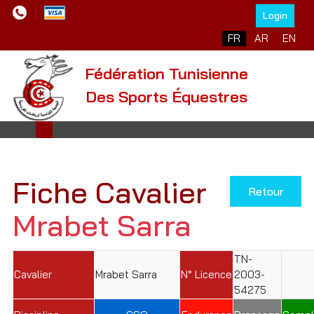
Login
Sélectionnez votre l
FR
AR
EN
Fédération Tunisienne
Des Sports Équestres
Fiche Cavalier
Retour
Mrabet Sarra
TN-
Cavalier
Mrabet Sarra
N° Licence
2003-
54275