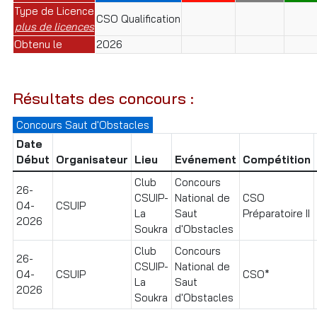
Type de Licence
CSO Qualification
plus de licences
Obtenu le
2026
Résultats des concours :
Concours Saut d'Obstacles
Date
Début
Organisateur
Lieu
Evénement
Compétition
Club
Concours
26-
CSUIP-
National de
CSO
04-
CSUIP
La
Saut
Préparatoire II
2026
Soukra
d'Obstacles
Club
Concours
26-
CSUIP-
National de
04-
CSUIP
CSO*
La
Saut
2026
Soukra
d'Obstacles