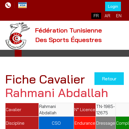
Login
Sélectionnez votre l
FR
AR
EN
Fédération Tunisienne
Des Sports Équestres
Fiche Cavalier
Retour
Rahmani Abdallah
Rahmani
TN-1985-
Cavalier
N° Licence
Abdallah
12675
Discipline
CSO
Endurance
Dressage
Compl